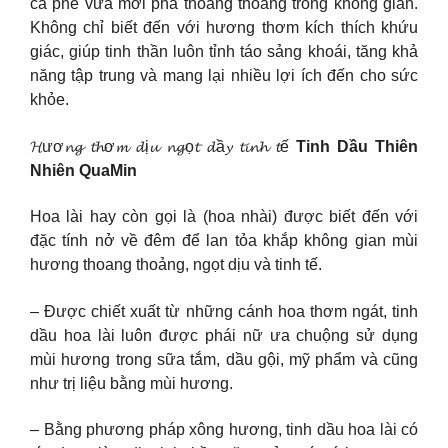
cà phê vừa mới pha thoang thoảng trong không gian.
Không chỉ biết đến với hương thơm kích thích khứu
giác, giúp tinh thần luôn tỉnh táo sảng khoái, tăng khả
năng tập trung và mang lại nhiều lợi ích đến cho sức
khỏe.
𝓗ươ𝓷𝓰 𝓽𝓱ơ𝓶 𝓭ị𝓾 𝓷𝓰ọ𝓽 𝓭ầ𝔂 𝓽𝓲𝓷𝓱 𝓽ế
Tinh Dầu Thiên
Nhiên QuaMin
Hoa lài hay còn gọi là (hoa nhài) được biết đến với
đặc tính nở về đêm để lan tỏa khắp không gian mùi
hương thoang thoảng, ngọt dịu và tinh tế.
– Được chiết xuất từ những cánh hoa thơm ngát, tinh
dầu hoa lài luôn được phái nữ ưa chuộng sử dụng
mùi hương trong sữa tắm, dầu gội, mỹ phẩm và cũng
như trị liệu bằng mùi hương.
– Bằng phương pháp xông hương, tinh dầu hoa lài có