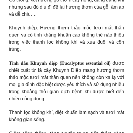
nhưng sau đó dịu đi để lại hương thơm của gỗ, ấm áp
và dễ chịu….
Khuynh diệp: Hương thơm thảo mộc tươi mát thân
quen và có tính kháng khuẩn cao không thể nào thiếu
trong việc thanh lọc không khí và xua đuổi và côn
trùng.
𝐓𝐢𝐧𝐡 𝐝𝐚̂̀𝐮 𝐊𝐡𝐮𝐲𝐧𝐡 𝐝𝐢𝐞̣̂𝐩 (𝐄𝐮𝐜𝐚𝐥𝐲𝐩𝐭𝐮𝐬 𝐞𝐬𝐬𝐞𝐧𝐭𝐢𝐚𝐥 𝐨𝐢𝐥) được
chiết xuất từ lá cây Khuynh Diệp mang hương thơm
thảo mộc tươi mát thân quen nên không còn xa lạ với
mọi gia đình đặc biệt được yêu thích và sử dụng nhiều
trong khoảng thời gian dịch bệnh khi được biết đến
nhiều công dụng:
Thanh lọc không khí, diệt khuẩn làm sạch và tươi mát
không gian sống.