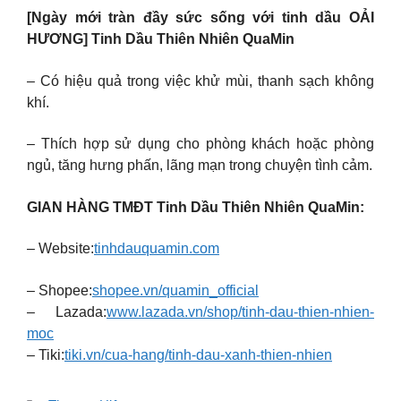
[Ngày mới tràn đầy sức sống với tinh dầu OẢI
HƯƠNG] Tinh Dầu Thiên Nhiên QuaMin
– Có hiệu quả trong việc khử mùi, thanh sạch không
khí.
– Thích hợp sử dụng cho phòng khách hoặc phòng
ngủ, tăng hưng phấn, lãng mạn trong chuyện tình cảm.
GIAN HÀNG TMĐT Tinh Dầu Thiên Nhiên QuaMin:
– Website:
tinhdauquamin.com
– Shopee:
shopee.vn/quamin_official
– Lazada:
www.lazada.vn/shop/tinh-dau-thien-nhien-
moc
– Tiki:
tiki.vn/cua-hang/tinh-dau-xanh-thien-nhien