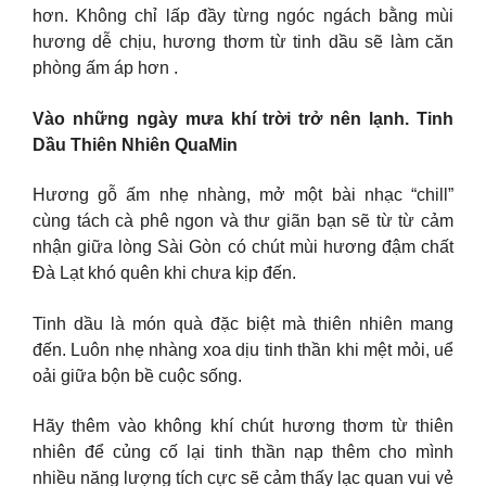
hơn. Không chỉ lấp đầy từng ngóc ngách bằng mùi
hương dễ chịu, hương thơm từ tinh dầu sẽ làm căn
phòng ấm áp hơn .
Vào những ngày mưa khí trời trở nên lạnh. Tinh
Dầu Thiên Nhiên QuaMin
Hương gỗ ấm nhẹ nhàng, mở một bài nhạc “chill”
cùng tách cà phê ngon và thư giãn bạn sẽ từ từ cảm
nhận giữa lòng Sài Gòn có chút mùi hương đậm chất
Đà Lạt khó quên khi chưa kịp đến.
Tinh dầu là món quà đặc biệt mà thiên nhiên mang
đến. Luôn nhẹ nhàng xoa dịu tinh thần khi mệt mỏi, uể
oải giữa bộn bề cuộc sống.
Hãy thêm vào không khí chút hương thơm từ thiên
nhiên để củng cố lại tinh thần nạp thêm cho mình
nhiều năng lượng tích cực sẽ cảm thấy lạc quan vui vẻ