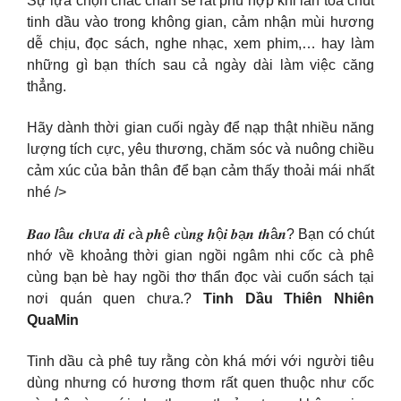
Sự lựa chọn chắc chắn sẽ rất phù hợp khi lan tỏa chút
tinh dầu vào trong không gian, cảm nhận mùi hương
dễ chịu, đọc sách, nghe nhạc, xem phim,… hay làm
những gì bạn thích sau cả ngày dài làm việc căng
thẳng.
Hãy dành thời gian cuối ngày để nạp thật nhiều năng
lượng tích cực, yêu thương, chăm sóc và nuông chiều
cảm xúc của bản thân để bạn cảm thấy thoải mái nhất
nhé />
𝑩𝒂𝒐 𝒍â𝒖 𝒄𝒉ư𝒂 𝒅𝒊 𝒄à 𝒑𝒉ê 𝒄ù𝒏𝒈 𝒉ộ𝒊 𝒃ạ𝒏 𝒕𝒉â𝒏? Bạn có chút
nhớ về khoảng thời gian ngồi ngâm nhi cốc cà phê
cùng bạn bè hay ngồi thơ thẩn đọc vài cuốn sách tại
nơi quán quen chưa.?
Tinh Dầu Thiên Nhiên
QuaMin
Tinh dầu cà phê tuy rằng còn khá mới với người tiêu
dùng nhưng có hương thơm rất quen thuộc như cốc