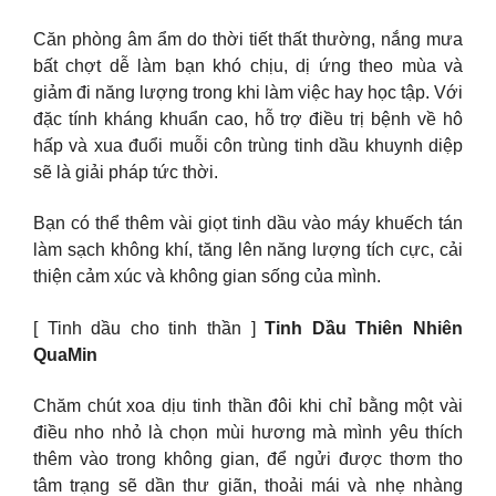
Căn phòng âm ẩm do thời tiết thất thường, nắng mưa
bất chợt dễ làm bạn khó chịu, dị ứng theo mùa và
giảm đi năng lượng trong khi làm việc hay học tập. Với
đặc tính kháng khuẩn cao, hỗ trợ điều trị bệnh về hô
hấp và xua đuổi muỗi côn trùng tinh dầu khuynh diệp
sẽ là giải pháp tức thời.
Bạn có thể thêm vài giọt tinh dầu vào máy khuếch tán
làm sạch không khí, tăng lên năng lượng tích cực, cải
thiện cảm xúc và không gian sống của mình.
[ Tinh dầu cho tinh thần ]
Tinh Dầu Thiên Nhiên
QuaMin
Chăm chút xoa dịu tinh thần đôi khi chỉ bằng một vài
điều nho nhỏ là chọn mùi hương mà mình yêu thích
thêm vào trong không gian, để ngửi được thơm tho
tâm trạng sẽ dần thư giãn, thoải mái và nhẹ nhàng