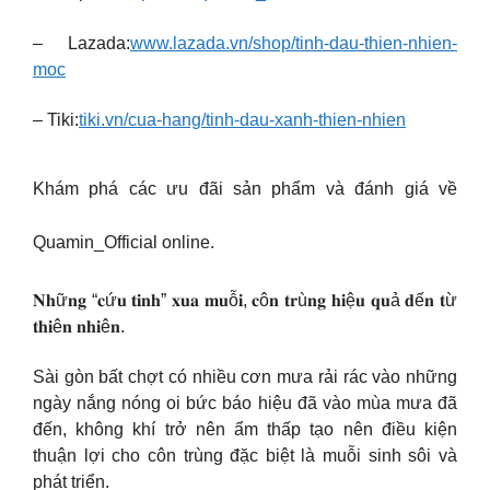
– Lazada:
www.lazada.vn/shop/tinh-dau-thien-nhien-
moc
– Tiki:
tiki.vn/cua-hang/tinh-dau-xanh-thien-nhien
Khám phá các ưu đãi sản phẩm và đánh giá về
Quamin_Official online.
𝐍𝐡ữ𝐧𝐠 “𝐜ứ𝐮 𝐭𝐢𝐧𝐡” 𝐱𝐮𝐚 𝐦𝐮ỗ𝐢, 𝐜ô𝐧 𝐭𝐫ù𝐧𝐠 𝐡𝐢ệ𝐮 𝐪𝐮ả 𝐝ế𝐧 𝐭ừ
𝐭𝐡𝐢ê𝐧 𝐧𝐡𝐢ê𝐧.
Sài gòn bất chợt có nhiều cơn mưa rải rác vào những
ngày nắng nóng oi bức báo hiệu đã vào mùa mưa đã
đến, không khí trở nên ẩm thấp tạo nên điều kiện
thuận lợi cho côn trùng đặc biệt là muỗi sinh sôi và
phát triển.