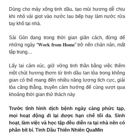
Dùng cho máy xông tinh dầu, tạo mùi hương dễ chịu
khi nhỏ vài giọt vào nước lau bếp hay làm nước rửa
tay khô tại nhà.
Sài Gòn đang trong thời gian giãn cách, đừng dể
những ngày “𝐖𝐨𝐫𝐤 𝐟𝐫𝐨𝐦 𝐇𝐨𝐦𝐞” trở nên chán nản, mất
tập trung…
Lấy lại cảm xúc, giữ vững tinh thần bằng việc thêm
một chút hương thơm từ tinh dầu lan tỏa trong không
gian có thể mang đến nhiều năng lượng tích cực, giải
tỏa căng thẳng, truyền cảm hướng để cùng vượt qua
khoảng thời gian thử thách này
Trước tình hình dịch bệnh ngày càng phức tạp,
mọi hoạt động đi lại được hạn chế tối đa. Sinh
hoạt, làm việc và học tập đều diễn ra tại nhà nên có
phần bít bí. Tinh Dầu Thiên Nhiên QuaMin