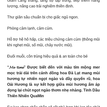
Giảm căng thẳng, tăng sự tập trung, tiếp thêm năng
lượng, nâng cao trải nghiệm thiền định.
Thư giãn sâu chuẩn bị cho giấc ngủ ngon.
Phòng cảm lạnh, cảm cúm.
Hỗ trợ hệ hô hấp, các triệu chứng cảm cúm (thông mũi
khi nghẹt mũi, sổ mũi, chảy nước mũi).
Đuổi muỗi, côn trùng hiệu quả & an toàn cho bé
“𝓜𝓮 𝓽𝓲𝓶𝓮” Được biết đến với màu tím mộng mer
mọc trải dài trên cánh đồng hoa Đà Lạt mang mùi
hương tự nhiên ngọt ngào và đầy quyến rũ, hoa
Oải Hương là sự kết hợp giữa mùi hương ấm áp
đọng lại chút ngọt ngào thơm nhẹ nhàng. Tinh Dầu
Thiên Nhiên QuaMin