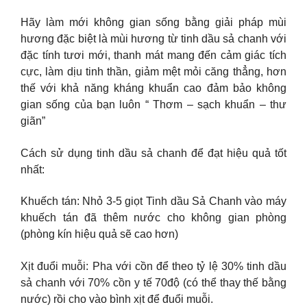
Hãy làm mới không gian sống bằng giải pháp mùi
hương đặc biệt là mùi hương từ tinh dầu sả chanh với
đặc tính tươi mới, thanh mát mang đến cảm giác tích
cực, làm dịu tinh thần, giảm mệt mỏi căng thẳng, hơn
thế với khả năng kháng khuẩn cao đảm bảo không
gian sống của bạn luôn “ Thơm – sạch khuẩn – thư
giãn”
Cách sử dụng tinh dầu sả chanh để đạt hiệu quả tốt
nhất:
Khuếch tán: Nhỏ 3-5 giọt Tinh dầu Sả Chanh vào máy
khuếch tán đã thêm nước cho không gian phòng
(phòng kín hiệu quả sẽ cao hơn)
Xịt đuổi muỗi: Pha với cồn để theo tỷ lệ 30% tinh dầu
sả chanh với 70% cồn y tế 70độ (có thể thay thế bằng
nước) rồi cho vào bình xịt để đuổi muỗi.