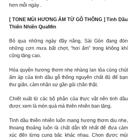
hơn mỗi ngày .
[ TONE MÙI HƯƠNG ẤM TỪ GỖ THÔNG ] Tinh Dầu
Thiên Nhiên QuaMin
Bỏ qua những ngày đầy nắng, Sài Gòn đang đón
những cơn mưa bất chợt, “hơi ẩm” trong không khí
cũng tăng cao.
Hòa quyện hương thơm nhẹ nhàng lan tỏa cùng chút
ấm áp của tinh dầu gỗ thông nguyên chất đủ để bạn
thư giãn, cảm nhận sự gần gũi chân thật.
Chiết xuất từ các bộ phận của thực vật nên tinh dầu
được xem là món quà mà thiên nhiên ban tặng.
Tinh dầu thiên nhiên luôn mang hương thơm dịu nhẹ,
thoang thoảng luôn là chất dẫn tốt nhất để đưa cảm
xúc đến từng cung bậc khác nhau. Chọn được mùi