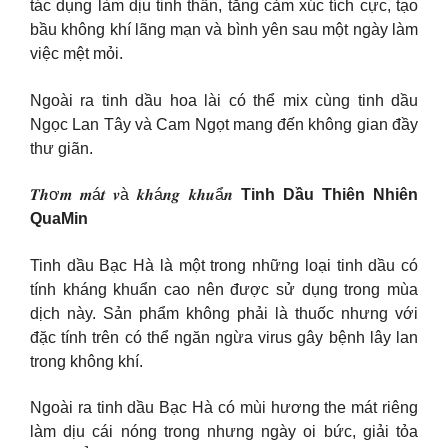
tác dụng làm dịu tinh thần, tăng cảm xúc tích cực, tạo
bầu không khí lãng mạn và bình yên sau một ngày làm
việc mệt mỏi.
Ngoài ra tinh dầu hoa lài có thể mix cùng tinh dầu
Ngọc Lan Tây và Cam Ngọt mang đến không gian đầy
thư giãn.
𝑻𝒉ơ𝒎 𝒎á𝒕 𝒗à 𝒌𝒉á𝒏𝒈 𝒌𝒉𝒖ẩ𝒏
Tinh Dầu Thiên Nhiên
QuaMin
Tinh dầu Bạc Hà là một trong những loại tinh dầu có
tính kháng khuẩn cao nên được sử dụng trong mùa
dịch này. Sản phẩm không phải là thuốc nhưng với
đặc tính trên có thể ngăn ngừa virus gây bệnh lây lan
trong không khí.
Ngoài ra tinh dầu Bạc Hà có mùi hương the mát riêng
làm dịu cái nóng trong nhưng ngày oi bức, giải tỏa