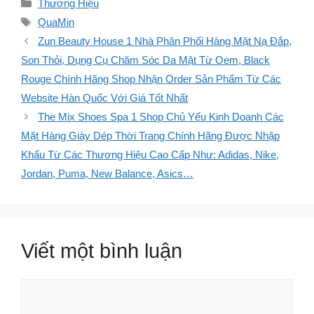
Danh
Thương Hiệu
mục
Thẻ
QuaMin
Zun Beauty House 1 Nhà Phân Phối Hàng Mặt Nạ Đắp,
Son Thỏi, Dụng Cụ Chăm Sóc Da Mặt Từ Oem, Black
Rouge Chính Hãng Shop Nhận Order Sản Phẩm Từ Các
Website Hàn Quốc Với Giá Tốt Nhất
The Mix Shoes Spa 1 Shop Chủ Yếu Kinh Doanh Các
Mặt Hàng Giày Dép Thời Trang Chính Hãng Được Nhập
Khẩu Từ Các Thương Hiệu Cao Cấp Như: Adidas, Nike,
Jordan, Puma, New Balance, Asics…
Viết một bình luận
Bình
luận