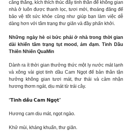
căng thẳng, kích thích thúc đẩy tinh thần để không gian
nhà ở luôn được thanh lọc, tươi mới, thoáng đãng để
bảo vệ tốt sức khỏe cũng như giúp bạn làm việc dễ
dàng hơn với tâm trạng thư giãn và đầy phấn khởi.
Những ngày hè oi bức phải ở nhà trong thời gian
dài khiến tâm trạng tụt mood, ảm đạm. Tinh Dầu
Thiên Nhiên QuaMin
Dành ra ít thời gian thưởng thức một ly nước mát lạnh
và xông vài giọt tinh dầu Cam Ngọt để bản thân tận
hưởng không gian tươi mát, thư thái và cảm nhận
hương thơm ngát, dịu mát từ trái cây.
“𝗧𝗶𝗻𝗵 𝗱𝗮̂̀𝘂 𝗖𝗮𝗺 𝗡𝗴𝗼̣𝘁”
Hương cam dịu mát, ngọt ngào.
Khử mùi, kháng khuẩn, thư giãn.