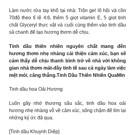
Làm nước rửa tay khô tại nhà: Trộn gel lô hội và cồn
70độ theo tỉ lệ 4:6, thêm 5 giọt vitamin E, 5 giọt tinh
chất Glyceryl thực vật và cuối cùng thêm vào tinh dầu
sả chanh để tạo hương thơm dễ chịu.
Tinh dầu thiên nhiên nguyên chất mang đến
hương thơm nhẹ nhàng cải thiện cảm xúc, bạn sẽ
cảm thấy dễ chịu thanh bình trở về nhà với không
gian nhà thơm mát-đầy tinh tế sau cả ngày làm việc
mệt mỏi, căng thẳng.Tinh Dầu Thiên Nhiên QuaMin
Tinh dầu hoa Oải Hương
Luôn gây nhớ thương sâu sắc, tinh dầu hoa oải
hương nhẹ nhàng vỗ về cảm xúc, sống chậm để tìm lại
những ký ức đã qua.
[Tinh dầu Khuynh Diệp]