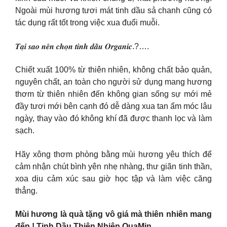
Ngoài mùi hương tươi mát tinh dầu sả chanh cũng có
tác dụng rất tốt trong việc xua đuổi muỗi.
𝑻𝒂̣𝒊 𝒔𝒂𝒐 𝒏𝒆̂𝒏 𝒄𝒉𝒐̣𝒏 𝒕𝒊𝒏𝒉 𝒅𝒂̂̀𝒖 𝑶𝒓𝒈𝒂𝒏𝒊𝒄.?….
Chiết xuất 100% từ thiên nhiên, không chất bảo quản,
nguyên chất, an toàn cho người sử dụng mang hương
thơm từ thiên nhiên đến không gian sống sự mới mẻ
đầy tươi mới bên cạnh đó dễ dàng xua tan ẩm móc lâu
ngày, thay vào đó không khí đã được thanh lọc và làm
sạch.
Hãy xông thơm phòng bằng mùi hương yêu thích để
cảm nhận chút bình yên nhẹ nhàng, thư giãn tinh thần,
xoa dịu cảm xúc sau giờ học tập và làm việc căng
thẳng.
Mùi hương là quà tặng vô giá mà thiên nhiên mang
đến.! Tinh Dầu Thiên Nhiên QuaMin