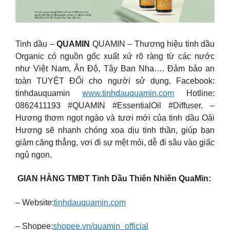
Tinh dầu –
QUAMIN
QUAMIN – Thương hiệu tinh dầu
Organic có nguồn gốc xuất xứ rõ ràng từ các nước
như Việt Nam, Ấn Độ, Tây Ban Nha…. Đảm bảo an
toàn TUYỆT ĐỐi cho người sử dụng. Facebook:
tinhdauquamin
www.tinhdauquamin.com
Hotline:
0862411193 #QUAMIN #EssentialOil #Diffuser. –
Hương thơm ngọt ngào và tươi mới của tinh dầu Oải
Hương sẽ nhanh chóng xoa dịu tinh thần, giúp bạn
giảm căng thẳng, vơi đi sự mệt mỏi, dễ đi sâu vào giấc
ngủ ngon.
GIAN HÀNG TMĐT Tinh Dầu Thiên Nhiên QuaMin:
– Website:
tinhdauquamin.com
– Shopee:
shopee.vn/quamin_official