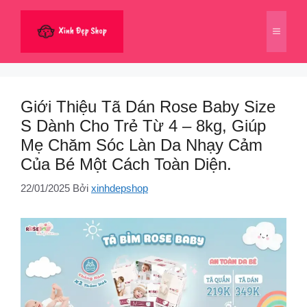
Chuyển
đến
Menu
nội
dung
Giới Thiệu Tã Dán Rose Baby Size
S Dành Cho Trẻ Từ 4 – 8kg, Giúp
Mẹ Chăm Sóc Làn Da Nhạy Cảm
Của Bé Một Cách Toàn Diện.
22/01/2025
Bởi
xinhdepshop