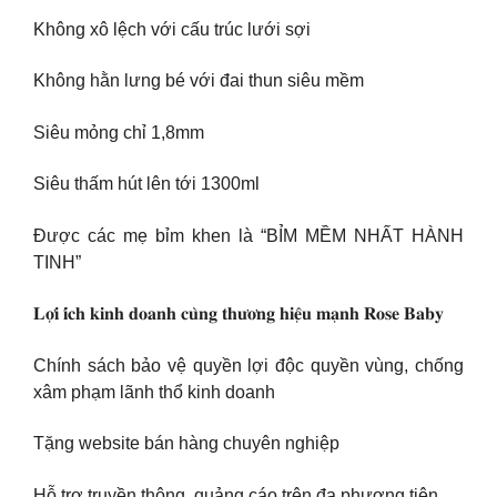
Không xô lệch với cấu trúc lưới sợi
Không hằn lưng bé với đai thun siêu mềm
Siêu mỏng chỉ 1,8mm
Siêu thấm hút lên tới 1300ml
Được các mẹ bỉm khen là “BỈM MỀM NHẤT HÀNH
TINH”
𝐋𝐨̛̣𝐢 𝐢́𝐜𝐡 𝐤𝐢𝐧𝐡 𝐝𝐨𝐚𝐧𝐡 𝐜𝐮̀𝐧𝐠 𝐭𝐡𝐮̛𝐨̛𝐧𝐠 𝐡𝐢𝐞̣̂𝐮 𝐦𝐚̣𝐧𝐡 𝐑𝐨𝐬𝐞 𝐁𝐚𝐛𝐲
Chính sách bảo vệ quyền lợi độc quyền vùng, chống
xâm phạm lãnh thổ kinh doanh
Tặng website bán hàng chuyên nghiệp
Hỗ trợ truyền thông, quảng cáo trên đa phương tiện