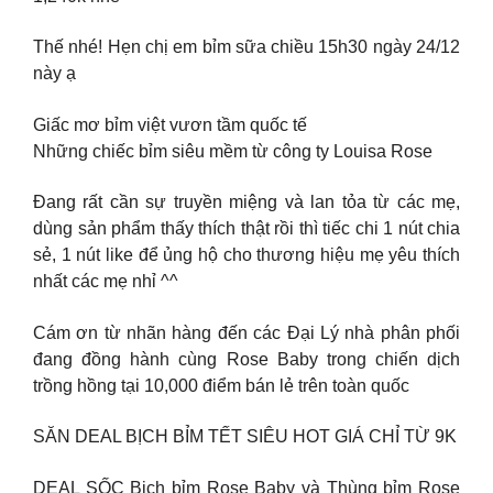
Thế nhé! Hẹn chị em bỉm sữa chiều 15h30 ngày 24/12
này ạ
Giấc mơ bỉm việt vươn tầm quốc tế
Những chiếc bỉm siêu mềm từ công ty Louisa Rose
Đang rất cần sự truyền miệng và lan tỏa từ các mẹ,
dùng sản phẩm thấy thích thật rồi thì tiếc chi 1 nút chia
sẻ, 1 nút like để ủng hộ cho thương hiệu mẹ yêu thích
nhất các mẹ nhỉ ^^
Cám ơn từ nhãn hàng đến các Đại Lý nhà phân phối
đang đồng hành cùng Rose Baby trong chiến dịch
trồng hồng tại 10,000 điểm bán lẻ trên toàn quốc
SĂN DEAL BỊCH BỈM TẾT SIÊU HOT GIÁ CHỈ TỪ 9K
DEAL SỐC Bịch bỉm Rose Baby và Thùng bỉm Rose