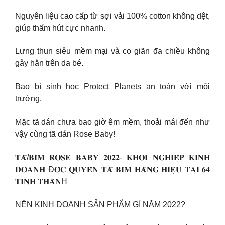
Nguyên liệu cao cấp từ sợi vải 100% cotton không dệt,
giúp thấm hút cực nhanh.
Lưng thun siêu mềm mại và co giãn đa chiều không
gây hằn trên da bé.
Bao bì sinh học Protect Planets an toàn với môi
trường.
Mặc tã dán chưa bao giờ êm mềm, thoải mái đến như
vậy cùng tã dán Rose Baby!
𝐓𝐀̃/𝐁𝐈̉𝐌 𝐑𝐎𝐒𝐄 𝐁𝐀𝐁𝐘 𝟐𝟎𝟐𝟐- 𝐊𝐇𝐎̛̉𝐈 𝐍𝐆𝐇𝐈𝐄̣̂𝐏 𝐊𝐈𝐍𝐇
𝐃𝐎𝐀𝐍𝐇 Đ𝐎̣̂𝐂 𝐐𝐔𝐘𝐄̂̀𝐍 𝐓𝐀̃ 𝐁𝐈̉𝐌 𝐇𝐀̀𝐍𝐆 𝐇𝐈𝐄̣̂𝐔 𝐓𝐀̣𝐈 𝟔𝟒
𝐓𝐈̉𝐍𝐇 𝐓𝐇𝐀̀𝐍H
NÊN KINH DOANH SẢN PHẨM GÌ NĂM 2022?