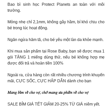
Bao bì sinh học Protect Planets an toàn với môi
trường.
Mỏng nhẹ chỉ 2,1mm, không gây hầm, bí khó chịu cho
bé trong lúc hoạt động.
Ngăn ngừa hăm tã, cho bé yêu một làn da khỏe mạnh.
Khi mua sản phẩm tại Rose Baby, bạn sẽ được mua 1
gói TẶNG 1 miếng dùng thử, nếu bé không hợp mẹ
được đổi trả và hoàn tiền 100%
Ngoài ra, cửa hàng còn rất nhiều chương trình khuyến
mãi, CỰC SỐC, CỰC HẤP DẪN dành cho bạn
𝑀𝑎𝑛𝑔 𝑏𝑖̉𝑚 𝑣𝑒̂̀ 𝑐ℎ𝑜 𝑣𝑜̛̣, 𝑐ℎ𝑜̛́ 𝑚𝑎𝑛𝑔 𝑢̛𝑢 𝑝ℎ𝑖𝑒̂̀𝑛 𝑣𝑒̂̀ 𝑐ℎ𝑜 𝑣𝑜̛̣
SALE BỈM GIÁ TẾT GIẢM 20-25% TỪ GIÁ niêm yết.