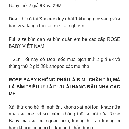
Baby thứ 2 giá 9K và 29k!!!
Deal chỉ có tại Shopee duy nhất 1 khung giờ vàng vừa
bán vừa tặng cho các mẹ trải nghiệm.
Full size bỉm dán và bỉm quần em bé cao cấp ROSE
BABY VIỆT NAM
– 21h Tối nay có Deal sốc mua bịch thứ 2 giá 9k và
thùng thứ 2 giá 29k shopee các mẹ nha!
ROSE BABY KHÔNG PHẢI LÀ BỈM “CHÂN” ÁI, MÀ
LÀ BỈM “SIÊU ƯU ÁI” ƯU ÁI HÀNG ĐẦU NHA CÁC
MẸ
Xài thử cho bé rồi nghiền, không xài nổi loại khác nữa
nha các mẹ, vì sự mềm không thể tả nổi của Rose
Baby mà các bé ngoan hơn, không bị tràn không bị
hăm không bị nóng bí, không bị hằn bụng…