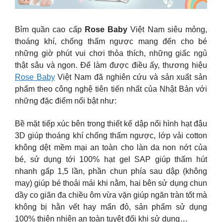
Bỉm quần cao cấp
Rose Baby
Việt Nam siêu mỏng,
thoáng khí, chống thấm ngược mang đến cho bé
những giờ phút vui chơi thỏa thích, những giấc ngủ
thật sâu và ngon. Để làm được điều ấy, thương hiệu
Rose Baby
Việt Nam đã nghiên cứu và sản xuất sản
phẩm theo công nghệ tiên tiến nhất của Nhật Bản với
những đặc điểm nổi bật như:
Bề mặt tiếp xúc bên trong thiết kế dập nổi hình hạt đậu
3D giúp thoáng khí chống thấm ngược, lớp vải cotton
không dệt mềm mại an toàn cho làn da non nớt của
bé, sử dụng tới 100% hạt gel SAP giúp thấm hút
nhanh gấp 1,5 lần, phần chun phía sau dập (không
may) giúp bé thoải mái khi nằm, hai bên sử dụng chun
dầy co giãn đa chiều ôm vừa vặn giúp ngăn tràn tốt mà
không bị hằn vết hay mẩn đỏ, sản phẩm sử dụng
100% thiên nhiên an toàn tuyệt đối khi sử dụng…