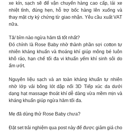
xe kín, sạch sẽ để vận chuyển hàng cao cấp, lái xe
nhiệt tình, đúng hẹn, hỗ trợ bốc hàng lên xuống và
thay mặt cty ký chứng từ giao nhận. Yêu cầu xuất VAT
nữa.
Tã/ bỉm nào ngừa hăm tã tốt nhất?
Đó chính là Rose Baby nhờ thành phần sợi cotton tự
nhiên kháng khuẩn và thoáng khí giúp mông bé luôn
khô ráo, hạn chế tối đa vi khuẩn yếm khí sinh sôi do
ẩm ướt.
Nguyên liệu sạch và an toàn kháng khuẩn tự nhiên
nhờ lớp vải bông lót dập nổi 3D Tiếp xúc da dưới
dạng hạt massage thoát khí dễ dàng vừa mềm mịn và
kháng khuẩn giúp ngừa hăm tối đa.
Mẹ đã dùng thử Rose Baby chưa?
Đặt set trải nghiệm qua post này để được giảm giá cho