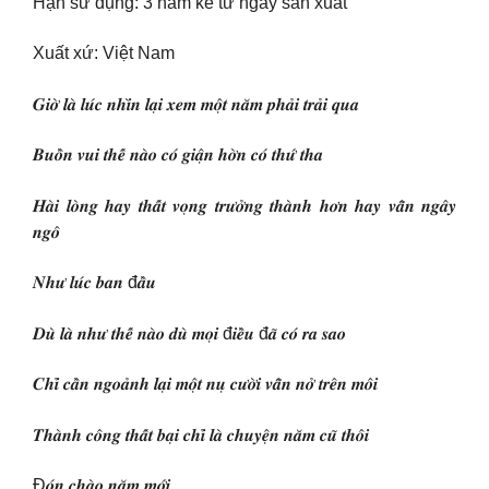
Hạn sử dụng: 3 năm kể từ ngày sản xuất
Xuất xứ: Việt Nam
𝑮𝒊𝒐̛̀ 𝒍𝒂̀ 𝒍𝒖́𝒄 𝒏𝒉𝒊̀𝒏 𝒍𝒂̣𝒊 𝒙𝒆𝒎 𝒎𝒐̣̂𝒕 𝒏𝒂̆𝒎 𝒑𝒉𝒂̉𝒊 𝒕𝒓𝒂̉𝒊 𝒒𝒖𝒂
𝑩𝒖𝒐̂̀𝒏 𝒗𝒖𝒊 𝒕𝒉𝒆̂́ 𝒏𝒂̀𝒐 𝒄𝒐́ 𝒈𝒊𝒂̣̂𝒏 𝒉𝒐̛̀𝒏 𝒄𝒐́ 𝒕𝒉𝒖̛́ 𝒕𝒉𝒂
𝑯𝒂̀𝒊 𝒍𝒐̀𝒏𝒈 𝒉𝒂𝒚 𝒕𝒉𝒂̂́𝒕 𝒗𝒐̣𝒏𝒈 𝒕𝒓𝒖̛𝒐̛̉𝒏𝒈 𝒕𝒉𝒂̀𝒏𝒉 𝒉𝒐̛𝒏 𝒉𝒂𝒚 𝒗𝒂̂̃𝒏 𝒏𝒈𝒂̂𝒚
𝒏𝒈𝒐̂
𝑵𝒉𝒖̛ 𝒍𝒖́𝒄 𝒃𝒂𝒏 đ𝒂̂̀𝒖
𝑫𝒖̀ 𝒍𝒂̀ 𝒏𝒉𝒖̛ 𝒕𝒉𝒆̂́ 𝒏𝒂̀𝒐 𝒅𝒖̀ 𝒎𝒐̣𝒊 đ𝒊𝒆̂̀𝒖 đ𝒂̃ 𝒄𝒐́ 𝒓𝒂 𝒔𝒂𝒐
𝑪𝒉𝒊̉ 𝒄𝒂̂̀𝒏 𝒏𝒈𝒐𝒂̉𝒏𝒉 𝒍𝒂̣𝒊 𝒎𝒐̣̂𝒕 𝒏𝒖̣ 𝒄𝒖̛𝒐̛̀𝒊 𝒗𝒂̂̃𝒏 𝒏𝒐̛̉ 𝒕𝒓𝒆̂𝒏 𝒎𝒐̂𝒊
𝑻𝒉𝒂̀𝒏𝒉 𝒄𝒐̂𝒏𝒈 𝒕𝒉𝒂̂́𝒕 𝒃𝒂̣𝒊 𝒄𝒉𝒊̉ 𝒍𝒂̀ 𝒄𝒉𝒖𝒚𝒆̣̂𝒏 𝒏𝒂̆𝒎 𝒄𝒖̃ 𝒕𝒉𝒐̂𝒊
Đ𝒐́𝒏 𝒄𝒉𝒂̀𝒐 𝒏𝒂̆𝒎 𝒎𝒐̛́𝒊