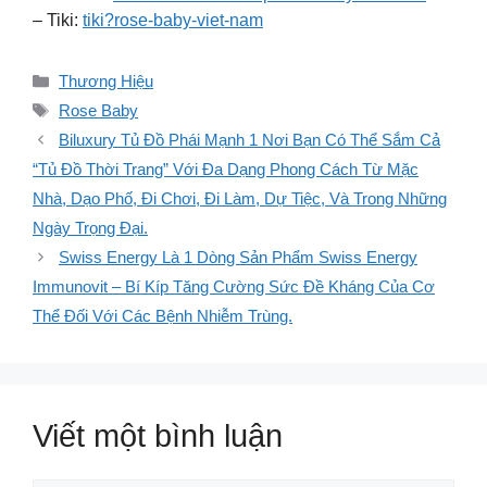
– Tiki:
tiki?rose-baby-viet-nam
Danh
Thương Hiệu
mục
Thẻ
Rose Baby
Biluxury Tủ Đồ Phái Mạnh 1 Nơi Bạn Có Thể Sắm Cả
“Tủ Đồ Thời Trang” Với Đa Dạng Phong Cách Từ Mặc
Nhà, Dạo Phố, Đi Chơi, Đi Làm, Dự Tiệc, Và Trong Những
Ngày Trọng Đại.
Swiss Energy Là 1 Dòng Sản Phẩm Swiss Energy
Immunovit – Bí Kíp Tăng Cường Sức Đề Kháng Của Cơ
Thể Đối Với Các Bệnh Nhiễm Trùng.
Viết một bình luận