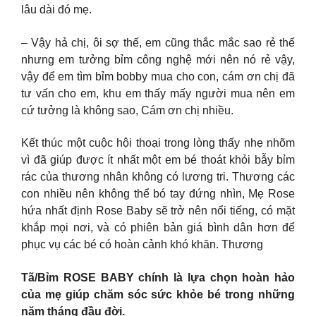
lâu dài đó mẹ.
– Vậy hả chị, ôi sợ thế, em cũng thắc mắc sao rẻ thế
nhưng em tưởng bỉm công nghệ mới nên nó rẻ vậy,
vậy để em tìm bỉm bobby mua cho con, cám ơn chị đã
tư vấn cho em, khu em thấy mấy người mua nên em
cứ tưởng là không sao, Cám ơn chị nhiều.
Kết thúc một cuộc hội thoại trong lòng thấy nhẹ nhõm
vì đã giúp được ít nhất một em bé thoát khỏi bẫy bỉm
rác của thương nhân không có lương tri. Thương các
con nhiều nên không thể bó tay đứng nhìn, Mẹ Rose
hứa nhất định Rose Baby sẽ trở nên nổi tiếng, có mặt
khắp mọi nơi, và có phiên bản giá bình dân hơn để
phục vụ các bé có hoàn cảnh khó khăn. Thương
Tã/Bỉm ROSE BABY chính là lựa chọn hoàn hảo
của mẹ giúp chăm sóc sức khỏe bé trong những
năm tháng đầu đời.