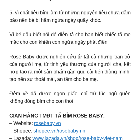
5- vì chất liệu bỉm làm từ những nguyên liệu chưa đảm
bảo nên bé bị hăm ngứa ngáy quấy khóc.
Vì bé đâu biết nói để diễn tả cho bạn biết chiếc tã mẹ
mặc cho con khiến con ngứa ngáy phát điên
Rose Baby được nghiên cứu từ tất cả những trăn trở
của người mẹ, từ tình yêu thương của người cha, kết
hợp tạo ra một sản phẩm gần gũi, cải tiến thông minh,
tạo nên sự thoải mái, an tâm cho ba mẹ.
Đêm về đã được ngon giấc, chỉ trừ lúc ngủ quên
không đóng bỉm cho con thôi
GIAN HÀNG TMĐT TÃ BỈM ROSE BABY:
– Website:
rosebaby.vn
– Shopee:
shopee.vn/rosebabymn
– Lazada:
www.lazada.vn/shop/rose-baby-viet-nam