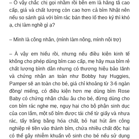
– Ồ vậy chắc chị gọi nhầm rồi bên em là hãng tã cao
cấp, giá và chất lượng còn cao hơn cả bỉm Nhật nên
nếu so sánh giá với bỉm rác bán theo lố theo ký thì khó
ạ, chị làm nghề gì ạ?
– Mình là công nhân, (mình làm nông, mình nội trợ)
– À vậy em hiểu rồi, nhưng nếu điều kiện kinh tế
không cho phép dùng bỉm cao cấp, mẹ hãy mua bỉm rẻ
chất lượng bình dân nhưng có thương hiệu bảo lãnh
và chứng nhận an toàn như Bobby hay Huggies,
Pamper sẽ an toàn cho bé, giá chỉ khoảng từ 3-6 ngàn
đồng/ miếng, có điều kiện hơn mẹ dùng bỉm Rose
Baby có chứng nhận châu âu cho bé, đừng dùng cho
con bỉm rác nghe mẹ, nguy hại cho bộ phận sinh dục
của con lắm, một số bỉm được tái chế từ giấy và nhựa
rác, tẩy trắng bằng hóa chất, bỏ hạt hút ẩm công
nghiệp rẻ tiền vào thành bỉm, chứa nhiều chất độc hại
có thể gây nhiễm khuẩn vô sinh cho bé nếu sử dụng