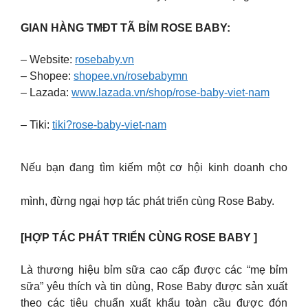
GIAN HÀNG TMĐT TÃ BỈM ROSE BABY:
– Website:
rosebaby.vn
– Shopee:
shopee.vn/rosebabymn
– Lazada:
www.lazada.vn/shop/rose-baby-viet-nam
– Tiki:
tiki?rose-baby-viet-nam
Nếu bạn đang tìm kiếm một cơ hội kinh doanh cho
mình, đừng ngại hợp tác phát triển cùng Rose Baby.
[HỢP TÁC PHÁT TRIỂN CÙNG ROSE BABY ]
Là thương hiệu bỉm sữa cao cấp được các “mẹ bỉm
sữa” yêu thích và tin dùng, Rose Baby được sản xuất
theo các tiêu chuẩn xuất khẩu toàn cầu được đón