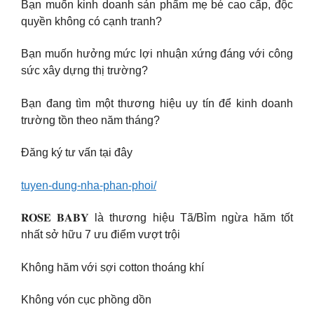
Bạn muốn kinh doanh sản phẩm mẹ bé cao cấp, độc
quyền không có cạnh tranh?
Bạn muốn hưởng mức lợi nhuận xứng đáng với công
sức xây dựng thị trường?
Bạn đang tìm một thương hiệu uy tín để kinh doanh
trường tồn theo năm tháng?
Đăng ký tư vấn tại đây
tuyen-dung-nha-phan-phoi/
𝐑𝐎𝐒𝐄 𝐁𝐀𝐁𝐘 là thương hiệu Tã/Bỉm ngừa hăm tốt
nhất sở hữu 7 ưu điểm vượt trội
Không hăm với sợi cotton thoáng khí
Không vón cục phồng dồn