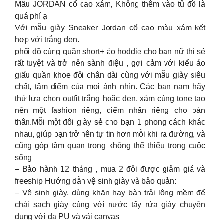
Mẫu JORDAN cổ cao xám, Không thêm vào tủ đồ là
quá phí ạ
Với mẫu giày Sneaker Jordan cổ cao màu xám kết
hợp với trắng đen.
phối đồ cùng quần short+ áo hoddie cho bạn nữ thì sẻ
rất tuyệt và trở nên sành điệu , gợi cảm với kiểu áo
giấu quần khoe đôi chân dài cùng với mẫu giày siêu
chất, tâm điểm của mọi ánh nhìn. Các bạn nam hãy
thử lựa chọn outfit trắng hoặc đen, xám cùng tone tạo
nên một fashion riêng, điểm nhấn riêng cho bản
thân.Mỗi một đôi giày sẻ cho bạn 1 phong cách khác
nhau, giúp bạn trở nên tự tin hơn mỗi khi ra đường, và
cũng góp tầm quan trọng không thể thiếu trong cuộc
sống
– Bảo hành 12 tháng , mua 2 đôi được giảm giá và
freeship Hướng dẫn vệ sinh giày và bảo quản:
– Vệ sinh giày, dùng khăn hay bàn trải lông mềm để
chải sạch giày cùng với nước tẩy rửa giày chuyên
dụng với da PU và vải canvas