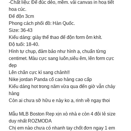
-Chất liệu: Đế đúc dẻo, mềm. vải canvas in hoạ tiết
hoa cúc.
Đế độn 3cm
Phong cách phối đồ: Hàn Quốc.
Size: 36-43
Kiểu dáng: giày thể thao đế độn form ôm khít.
Độ tuổi: 18-40.
Hình tự chụp, đảm bảo như hình ạ, chuẩn từng
centimet. Màu cực sang luôn,siêu êm, lên form cực
đẹp
Lên chân cực kì sang chảnh!!
Nike jordan Panda cổ cao hàng cao cấp
Kiểu dáng hot trong năm vừa qua đến giờ vẫn cháy
hàng
Còn ai chưa sỡ hữu e này ko ạ, rinh về ngay thoi
Mẫu MLB Boston Rep xịn xò nhà e còn 4 đôi lẻ size
duy nhất ROZMODA
Chị em nào chưa có nhanh tay chốt đơn ngay 1 em