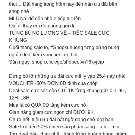
thoi… Đặt hàng trong hôm nay để nhận ưu đãi bên
shop nhé
MLB NY đế độn nhà e tiếp tục lên
Quí dị thấy em đẹp hông quí dị
TƯNG BỪNG LƯƠNG VỀ – TIỆC SALE CỰC
KHỦNG
Cuối tháng sale to, #Shopxuhuong tưng bừng bung
nghìn deal kèm voucher cực hot
Săn ngay: shopii.click/go/shopee.vn?6kyjeip
Đừng bỏ lỡ những ưu đãi cực mê ly vào 25.4 này nhé!
VOUCHER -50% ĐƠN 0Đ đỉnh của chóp
Deal sale cực sốc còn CHỈ 1K từng khung giờ 0H, 9H,
12H, 18H
Mua là có QUÀ 0Đ tặng kèm cực hời
Gian hàng giảm cực ngon chỉ DƯỚI 9K
Chưa hết, triệu ưu đãi bất ngờ đang chờ đợi bạn:
Sale lớn đến 50% nhiều sản phẩm sang – xịn – mịn
Top deal bán chạy nhất tháng từng ngành hàng giảm