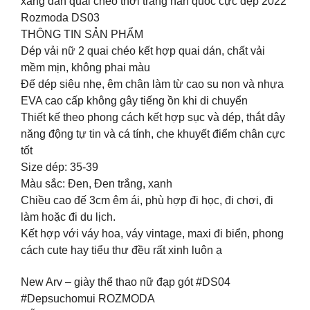
xăng đan quai chéo thời trang hàn quốc cực đẹp 2022
Rozmoda DS03
THÔNG TIN SẢN PHẨM
Dép vải nữ 2 quai chéo kết hợp quai dán, chất vải
mềm mịn, không phai màu
Đế dép siêu nhẹ, êm chân làm từ cao su non và nhựa
EVA cao cấp không gây tiếng ồn khi di chuyển
Thiết kế theo phong cách kết hợp sục và dép, thắt dây
năng động tự tin và cá tính, che khuyết điểm chân cực
tốt
Size dép: 35-39
Màu sắc: Đen, Đen trắng, xanh
Chiều cao đế 3cm êm ái, phù hợp đi học, đi chơi, đi
làm hoặc đi du lịch.
Kết hợp với váy hoa, váy vintage, maxi đi biển, phong
cách cute hay tiểu thư đều rất xinh luôn ạ
New Arv – giày thể thao nữ đạp gót #DS04
#Depsuchomui ROZMODA