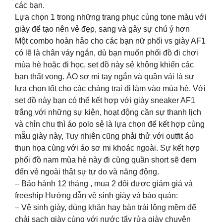
các bạn.
Lựa chọn 1 trong những trang phục cùng tone màu với
giày để tạo nên vẻ đẹp, sang và gây sự chú ý hơn
Một combo hoàn hảo cho các bạn nữ phối vs giày AF1
có lẽ là chân váy ngắn, dù bạn muốn phối đồ đi chơi
mùa hè hoặc đi học, set đồ này sẻ không khiến các
bạn thất vọng. ÁO sơ mi tay ngắn và quần vải là sự
lựa chọn tốt cho các chàng trai đi làm vào mùa hè. Với
set đồ này bạn có thể kết hợp với giày sneaker AF1
trắng với những sự kiện, hoạt động cần sự thanh lịch
và chỉn chu thì áo polo sẻ là lựa chọn để kết hợp cùng
mẫu giày này, Tuy nhiên cũng phải thử với outfit áo
thun họa cùng với áo sơ mi khoác ngoài. Sự kết hợp
phối đồ nam mùa hè này đi cùng quần short sẽ đem
đến vẻ ngoài thật sự tự do và năng động.
– Bảo hành 12 tháng , mua 2 đôi được giảm giá và
freeship Hướng dẫn vệ sinh giày và bảo quản:
– Vệ sinh giày, dùng khăn hay bàn trải lông mềm để
chải sạch giày cùng với nước tẩy rửa giày chuyên