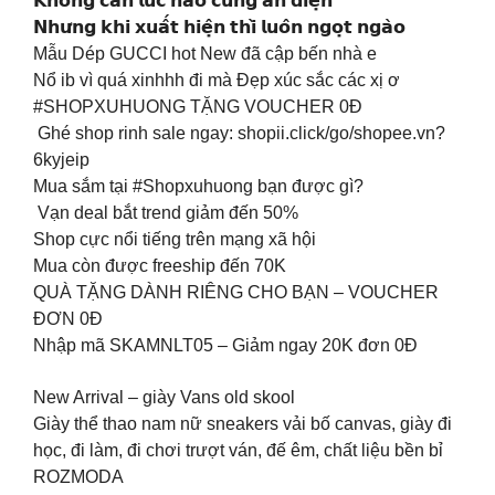
𝗞𝗵𝗼̂𝗻𝗴 𝗰𝗮̂̀𝗻 𝗹𝘂́𝗰 𝗻𝗮̀𝗼 𝗰𝘂̃𝗻𝗴 𝗮̆𝗻 𝗱𝗶𝗲̣̂𝗻
𝗡𝗵𝘂̛𝗻𝗴 𝗸𝗵𝗶 𝘅𝘂𝗮̂́𝘁 𝗵𝗶𝗲̣̂𝗻 𝘁𝗵𝗶̀ 𝗹𝘂𝗼̂𝗻 𝗻𝗴𝗼̣𝘁 𝗻𝗴𝗮̀𝗼
Mẫu Dép GUCCI hot New đã cập bến nhà e
Nổ ib vì quá xinhhh đi mà Đẹp xúc sắc các xị ơ
#SHOPXUHUONG TẶNG VOUCHER 0Đ
️ Ghé shop rinh sale ngay: shopii.click/go/shopee.vn?
6kyjeip
Mua sắm tại #Shopxuhuong bạn được gì?
️ Vạn deal bắt trend giảm đến 50%
Shop cực nổi tiếng trên mạng xã hội
Mua còn được freeship đến 70K
QUÀ TẶNG DÀNH RIÊNG CHO BẠN – VOUCHER
ĐƠN 0Đ
Nhập mã SKAMNLT05 – Giảm ngay 20K đơn 0Đ
New Arrival – giày Vans old skool
Giày thể thao nam nữ sneakers vải bố canvas, giày đi
học, đi làm, đi chơi trượt ván, đế êm, chất liệu bền bỉ
ROZMODA