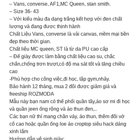
– Vans, converse, AF1,MC Queen, stan smith.
– Size 36- 43
– Với kiểu màu đa dạng trắng kết hợp với đen chất
lượng và đang được thịnh hành
Chất Liệu Vans, converse là vải canvas, mềm mại bền
đẹp theo thời gian.
Chất liệu MC queen, ST là từ da PU cao cấp
– Đế giày được làm bằng chất liệu cao su, chắc
chắn,chống trơn trượt,có độ ma sát tốt và tăng chiều
cao
-Phù hợp cho công việc,đi học, tập gym,nhảy.
Bảo hành 12 tháng, mua 2 đôi được giảm giá và
freeship ROZMODA
Mẫu này bạn nam có thể phối quần tây,áo sơ mi đi học
và quần jeen ống rộng và áo thun đen,..
Các bạn nữ thì mang chân váy, áo thun, thêm đôi vớ
cổ cao hoặc quần ống loe áo croptop siêu hack dáng
xinh lắm
Hướng dẫn vệ sinh giày: