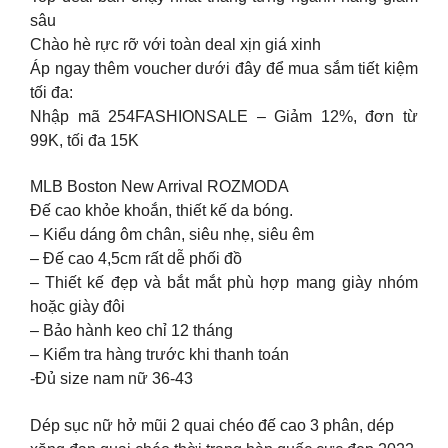
sâu
Chào hè rực rỡ với toàn deal xịn giá xinh
Áp ngay thêm voucher dưới đây để mua sắm tiết kiệm
tối đa:
Nhập mã 254FASHIONSALE – Giảm 12%, đơn từ
99K, tối đa 15K
MLB Boston New Arrival ROZMODA
Đế cao khỏe khoắn, thiết kế da bóng.
– Kiểu dáng ôm chân, siêu nhẹ, siêu êm
– Đế cao 4,5cm rất dễ phối đồ
– Thiết kế đẹp và bắt mắt phù hợp mang giày nhóm
hoặc giày đôi
– Bảo hành keo chỉ 12 tháng
– Kiểm tra hàng trước khi thanh toán
-Đủ size nam nữ 36-43
Dép sục nữ hở mũi 2 quai chéo đế cao 3 phân, dép