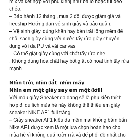
mix và kết hợp với phụ kienj như ba lô hoặc túi đeo
chéo.
– Bảo hành 12 tháng , mua 2 đôi được giảm giá và
freeship Hướng dẫn vệ sinh giày và bảo quản:
– Vệ sinh giày, dùng khăn hay bàn trải lông mềm để
chải sạch giày cùng với nước tẩy rửa giày chuyên
dụng với da PU và vải canvas
– Có thể giặt giày cùng với chất tẩy rửa nhẹ
. Không dùng hóa chất hay bột giặt có hoạt tính tẩy rửa
mạnh
𝗡𝗵𝗶̀𝗻 𝘁𝗿𝗼̛̀𝗶, 𝗻𝗵𝗶̀𝗻 đ𝗮̂́𝘁, 𝗻𝗵𝗶̀𝗻 𝗺𝗮̂𝘆
𝗡𝗵𝗶̀𝗻 𝗲𝗺 𝗺𝗼̣̂𝘁 𝗴𝗶𝗮̂𝘆 𝘀𝗮𝘆 𝗲𝗺 𝗺𝗼̣̂𝘁 đ𝗼̛̀𝗶𝗶𝗶
Với mẫu giày Sneaker đa dạng sẻ là phụ kiện thích
hợp đi du lịch mùa hè này không thể thiếu em giày
sneaker NIKE AF1 full trắng.
– Giày sneaker AF1 kiểu da mềm mại không bám bẩn
Nike AF1 được xem là một lựa chọn hoàn hảo cho
mùa hè vì không quá rườm rà và dể phối đồ nhất cho