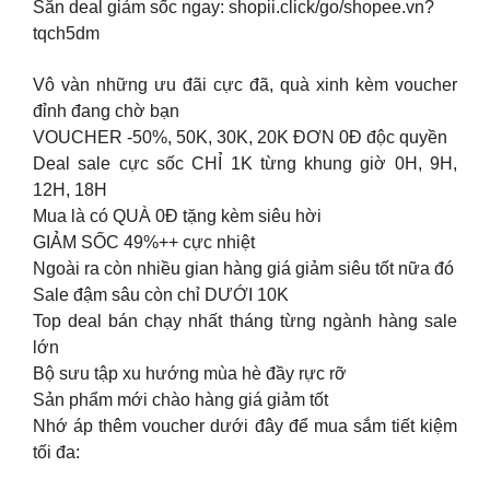
Săn deal giảm sốc ngay: shopii.click/go/shopee.vn?
tqch5dm
Vô vàn những ưu đãi cực đã, quà xinh kèm voucher
đỉnh đang chờ bạn
VOUCHER -50%, 50K, 30K, 20K ĐƠN 0Đ độc quyền
Deal sale cực sốc CHỈ 1K từng khung giờ 0H, 9H,
12H, 18H
Mua là có QUÀ 0Đ tặng kèm siêu hời
GIẢM SỐC 49%++ cực nhiệt
Ngoài ra còn nhiều gian hàng giá giảm siêu tốt nữa đó
Sale đậm sâu còn chỉ DƯỚI 10K
Top deal bán chạy nhất tháng từng ngành hàng sale
lớn
Bộ sưu tập xu hướng mùa hè đầy rực rỡ
Sản phẩm mới chào hàng giá giảm tốt
Nhớ áp thêm voucher dưới đây để mua sắm tiết kiệm
tối đa: