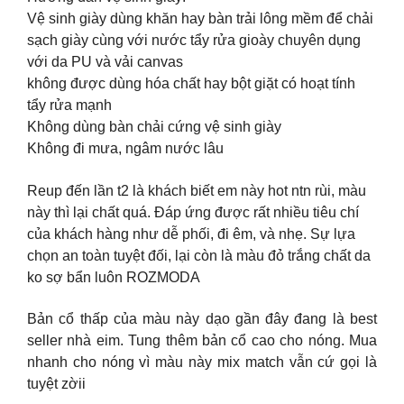
Vệ sinh giày dùng khăn hay bàn trải lông mềm để chải
sạch giày cùng với nước tẩy rửa gioày chuyên dụng
với da PU và vải canvas
không được dùng hóa chất hay bột giặt có hoạt tính
tẩy rửa mạnh
Không dùng bàn chải cứng vệ sinh giày
Không đi mưa, ngâm nước lâu
Reup đến lần t2 là khách biết em này hot ntn rùi, màu
này thì lại chất quá. Đáp ứng được rất nhiều tiêu chí
của khách hàng như dễ phối, đi êm, và nhẹ. Sự lựa
chọn an toàn tuyệt đối, lại còn là màu đỏ trắng chất da
ko sợ bẩn luôn ROZMODA
Bản cổ thấp của màu này dạo gần đây đang là best
seller nhà eim. Tung thêm bản cổ cao cho nóng. Mua
nhanh cho nóng vì màu này mix match vẫn cứ gọi là
tuyệt zờii