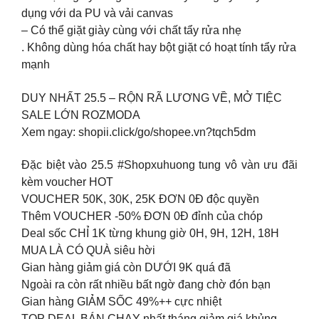
dụng với da PU và vải canvas
– Có thể giặt giày cùng với chất tẩy rửa nhẹ
. Không dùng hóa chất hay bột giặt có hoạt tính tẩy rửa
mạnh
DUY NHẤT 25.5 – RỘN RÃ LƯƠNG VỀ, MỞ TIỆC
SALE LỚN ROZMODA
Xem ngay: shopii.click/go/shopee.vn?tqch5dm
Đặc biệt vào 25.5 #Shopxuhuong tung vô vàn ưu đãi
kèm voucher HOT
VOUCHER 50K, 30K, 25K ĐƠN 0Đ độc quyền
Thêm VOUCHER -50% ĐƠN 0Đ đỉnh của chóp
Deal sốc CHỈ 1K từng khung giờ 0H, 9H, 12H, 18H
MUA LÀ CÓ QUÀ siêu hời
Gian hàng giảm giá còn DƯỚI 9K quá đã
Ngoài ra còn rất nhiều bất ngờ đang chờ đón bạn
Gian hàng GIẢM SỐC 49%++ cực nhiệt
TOP DEAL BÁN CHẠY nhất tháng giảm giá khủng