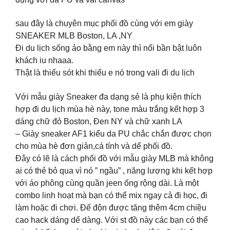
sau đây là chuyên mục phối đồ cùng với em giày
SNEAKER MLB Boston, LA ,NY
Đi du lịch sống ảo bằng em này thì nổi bần bật luôn
khách iu nhaaa.
Thật là thiếu sót khi thiếu e nó trong vali đi du lịch
Với mẫu giày Sneaker đa dạng sẻ là phụ kiện thích
hợp đi du lịch mùa hè này, tone màu trắng kết hợp 3
dáng chữ đỏ Boston, Đen NY và chữ xanh LA
– Giày sneaker AF1 kiểu da PU chắc chắn được chọn
cho mùa hè đơn giản,cá tính và dể phối đồ.
Đây có lẽ là cách phối đồ với mẫu giày MLB mà không
ai có thẻ bỏ qua vì nó ” ngầu” , năng lượng khi kết hợp
với áo phông cùng quần jeen ống rộng dài. Là một
combo linh hoạt mà bạn có thể mix ngay cả đi học, đi
làm hoặc đi chơi. Đế độn được tăng thêm 4cm chiều
cao hack dáng dể dàng. Với st đồ này các bạn có thể