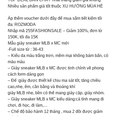
Nhiều sản phẩm giá tốt thuộc XU HƯỚNG MÙA HÈ
Áp thêm voucher dưới đây để mua sắm tiết kiệm tối
đa: ROZMODA
Nhập mã 255FASHIONSALE – Giảm 100%, đơn từ
150K, tối đa 15K
Mẫu giày sneaker MLB x MC mới
-Full size từ : 36-43
– Kiểu da màu trắng trơn, mềm mại không bám bẩn, có
màu màu
– Giày sneaker MLB x MC được tinh chỉnh về phong
cách form dáng gọn
– Đế :giày được thiết kế chịu ma sát tốt, tăng chiều
cao,nhẹ, êm, cân bằng và thoáng khí
giày MLB nhẹ, bền có thể mang giày cặp, giày nhóm.
– Giày sneaker MLB x MC kiểu dáng:cá tính mang đi
chơi, đi học, đi làm,…
– Chế độ bảo hành 12 tháng , mua 2 đôi được giảm