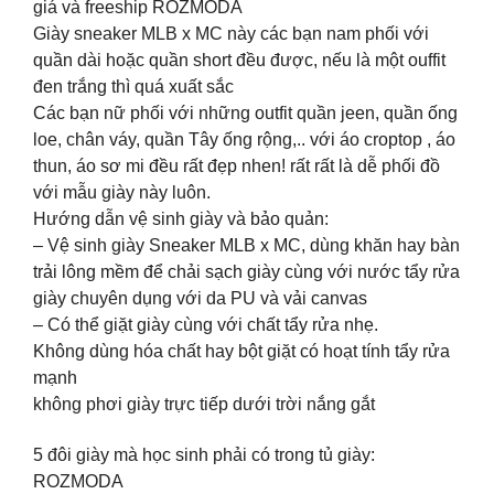
giá và freeship ROZMODA
Giày sneaker MLB x MC này các bạn nam phối với
quần dài hoặc quần short đều được, nếu là một ouffit
đen trắng thì quá xuất sắc
Các bạn nữ phối với những outfit quần jeen, quần ống
loe, chân váy, quần Tây ống rộng,.. với áo croptop , áo
thun, áo sơ mi đều rất đẹp nhen! rất rất là dễ phối đồ
với mẫu giày này luôn.
Hướng dẫn vệ sinh giày và bảo quản:
– Vệ sinh giày Sneaker MLB x MC, dùng khăn hay bàn
trải lông mềm để chải sạch giày cùng với nước tẩy rửa
giày chuyên dụng với da PU và vải canvas
– Có thể giặt giày cùng với chất tẩy rửa nhẹ.
Không dùng hóa chất hay bột giặt có hoạt tính tẩy rửa
mạnh
không phơi giày trực tiếp dưới trời nắng gắt
5 đôi giày mà học sinh phải có trong tủ giày:
ROZMODA