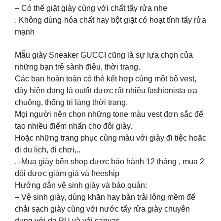
– Có thể giặt giày cùng với chất tẩy rửa nhẹ
. Không dùng hóa chất hay bột giặt có hoạt tính tẩy rửa
mạnh
Mẫu giày Sneaker GUCCI cũng là sự lựa chọn của
những bạn trẻ sành điệu, thời trang.
Các bạn hoàn toàn có thẻ kết hợp cùng một bộ vest,
đây hiện đang là outfit được rất nhiều fashionista ưa
chuộng, thống trị làng thời trang.
Mọi người nên chọn những tone màu vest đơn sắc để
tạo nhiều điểm nhấn cho đôi giày.
Hoặc những trang phục cùng màu với giày đi tiệc hoặc
đi du lịch, đi chơi,..
. -Mua giày bên shop được bảo hành 12 tháng , mua 2
đôi được giảm giá và freeship
Hướng dẫn vệ sinh giày và bảo quản:
– Vệ sinh giày, dùng khăn hay bàn trải lông mềm để
chải sạch giày cùng với nước tẩy rửa giày chuyên
dụng với da PU và vải canvas