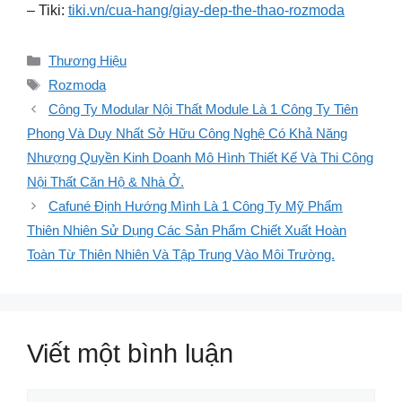
– Tiki:
tiki.vn/cua-hang/giay-dep-the-thao-rozmoda
Danh
Thương Hiệu
mục
Thẻ
Rozmoda
Công Ty Modular Nội Thất Module Là 1 Công Ty Tiên
Phong Và Duy Nhất Sở Hữu Công Nghệ Có Khả Năng
Nhượng Quyền Kinh Doanh Mô Hình Thiết Kế Và Thi Công
Nội Thất Căn Hộ & Nhà Ở.
Cafuné Định Hướng Mình Là 1 Công Ty Mỹ Phẩm
Thiên Nhiên Sử Dụng Các Sản Phẩm Chiết Xuất Hoàn
Toàn Từ Thiên Nhiên Và Tập Trung Vào Môi Trường.
Viết một bình luận
Bình