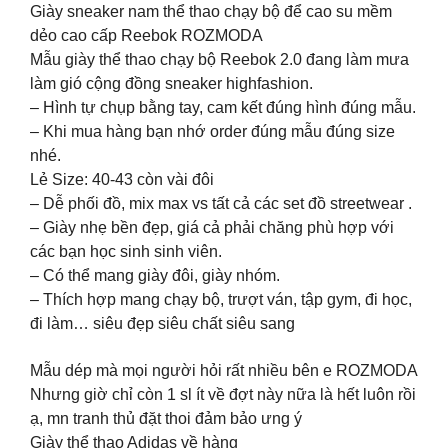
Giày sneaker nam thể thao chạy bộ để cao su mềm
dẻo cao cấp Reebok ROZMODA
Mẫu giày thể thao chạy bộ Reebok 2.0 đang làm mưa
làm gió cộng đồng sneaker highfashion.
– Hình tự chụp bằng tay, cam kết đúng hình đúng mẫu.
– Khi mua hàng bạn nhớ order đúng mẫu đúng size
nhé.
Lẻ Size: 40-43 còn vài đôi
– Dễ phối đồ, mix max vs tất cả các set đồ streetwear .
– Giày nhẹ bền đẹp, giá cả phải chăng phù hợp với
các bạn học sinh sinh viên.
– Có thể mang giày đôi, giày nhóm.
– Thích hợp mang chạy bộ, trượt ván, tập gym, đi học,
đi làm… siêu đẹp siêu chất siêu sang
Mẫu dép mà mọi người hỏi rất nhiều bên e ROZMODA
Nhưng giờ chỉ còn 1 sl ít về đợt này nữa là hết luôn rồi
ạ, mn tranh thủ đặt thoi đảm bảo ưng ý
Giày thể thao Adidas về hàng