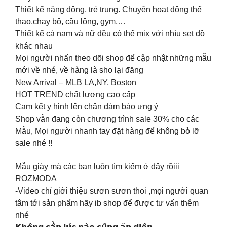
Thiết kế năng động, trẻ trung. Chuyên hoạt động thể
thao,chạy bộ, cầu lông, gym,…
Thiết kế cả nam và nữ đều có thể mix với nhìu set đồ
khác nhau
Mọi người nhấn theo dõi shop để cập nhật những mẫu
mới về nhé, về hàng là sho lại đăng
New Arrival – MLB LA,NY, Boston
HOT TREND chất lượng cao cấp
Cam kết y hinh lên chân đảm bảo ưng ý
Shop vẫn đang còn chương trình sale 30% cho các
Mẫu, Mọi người nhanh tay đặt hàng để không bỏ lỡ
sale nhé !!
Mẫu giày mà các bạn luôn tìm kiếm ở đây rồiii
ROZMODA
-Video chỉ giới thiệu sươn sươn thoi ,mọi người quan
tâm tới sản phẩm hãy ib shop để được tư vấn thêm
nhé