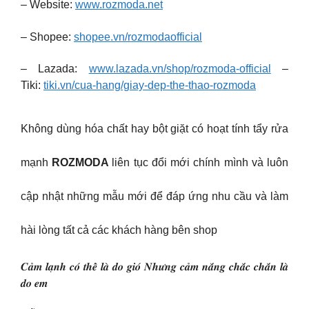
– Website:
www.rozmoda.net
– Shopee:
shopee.vn/rozmodaofficial
– Lazada:
www.lazada.vn/shop/rozmoda-official
–
Tiki:
tiki.vn/cua-hang/giay-dep-the-thao-rozmoda
Không dùng hóa chất hay bột giặt có hoạt tính tẩy rửa
mạnh
ROZMODA
liên tục đổi mới chính mình và luôn
cập nhật những mẫu mới để đáp ứng nhu cầu và làm
hài lòng tất cả các khách hàng bên shop
𝑪𝒂̉𝒎 𝒍𝒂̣𝒏𝒉 𝒄𝒐́ 𝒕𝒉𝒆̂̉ 𝒍𝒂̀ 𝒅𝒐 𝒈𝒊𝒐́ 𝑵𝒉𝒖̛𝒏𝒈 𝒄𝒂̉𝒎 𝒏𝒂̆́𝒏𝒈 𝒄𝒉𝒂̆́𝒄 𝒄𝒉𝒂̆́𝒏 𝒍𝒂̀
𝒅𝒐 𝒆𝒎