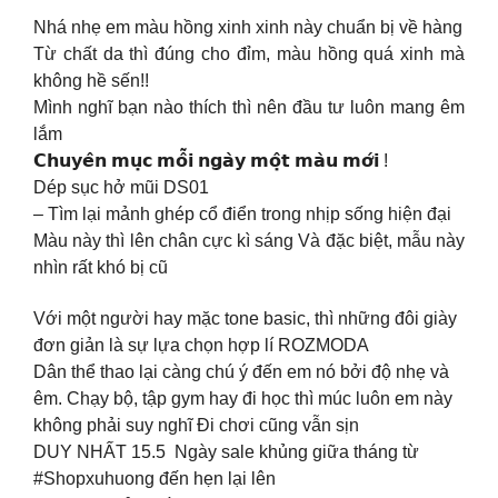
Nhá nhẹ em màu hồng xinh xinh này chuẩn bị về hàng
Từ chất da thì đúng cho đỉm, màu hồng quá xinh mà
không hề sến!!
Mình nghĩ bạn nào thích thì nên đầu tư luôn mang êm
lắm
𝗖𝗵𝘂𝘆𝗲̂𝗻 𝗺𝘂̣𝗰 𝗺𝗼̂̃𝗶 𝗻𝗴𝗮̀𝘆 𝗺𝗼̣̂𝘁 𝗺𝗮̀𝘂 𝗺𝗼̛́𝗶 !
Dép sục hở mũi DS01
– Tìm lại mảnh ghép cổ điển trong nhịp sống hiện đại
Màu này thì lên chân cực kì sáng Và đặc biệt, mẫu này
nhìn rất khó bị cũ
Với một người hay mặc tone basic, thì những đôi giày
đơn giản là sự lựa chọn hợp lí ROZMODA
Dân thể thao lại càng chú ý đến em nó bởi độ nhẹ và
êm. Chạy bộ, tập gym hay đi học thì múc luôn em này
không phải suy nghĩ Đi chơi cũng vẫn sịn
DUY NHẤT 15.5 ️ Ngày sale khủng giữa tháng từ
#Shopxuhuong đến hẹn lại lên