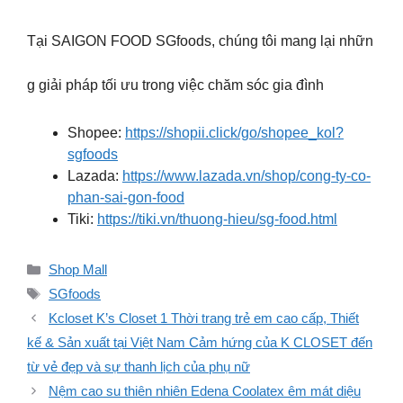
Tại SAIGON FOOD SGfoods, chúng tôi mang lại nhữn
g giải pháp tối ưu trong việc chăm sóc gia đình
Shopee:
https://shopii.click/go/shopee_kol?
sgfoods
Lazada:
https://www.lazada.vn/shop/cong-ty-co-
phan-sai-gon-food
Tiki:
https://tiki.vn/thuong-hieu/sg-food.html
Danh
Shop Mall
mục
Thẻ
SGfoods
Kcloset K’s Closet 1 Thời trang trẻ em cao cấp, Thiết
kế & Sản xuất tại Việt Nam Cảm hứng của K CLOSET đến
từ vẻ đẹp và sự thanh lịch của phụ nữ
Nệm cao su thiên nhiên Edena Coolatex êm mát diệu