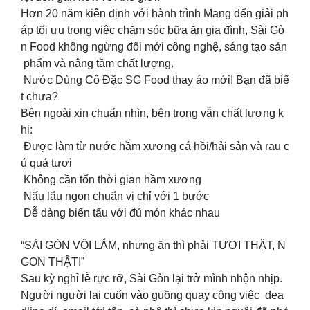
Hơn 20 năm kiên định với hành trình Mang đến giải ph
áp tối ưu trong việc chăm sóc bữa ăn gia đình, Sài Gò
n Food không ngừng đổi mới công nghệ, sáng tạo sản
phẩm và nâng tầm chất lượng.
Nước Dùng Cô Đặc SG Food thay áo mới! Bạn đã biế
t chưa?
Bên ngoài xịn chuẩn nhìn, bên trong vẫn chất lượng k
hi:
Được làm từ nước hầm xương cá hồi/hải sản và rau c
ủ quả tươi
Không cần tốn thời gian hầm xương
Nấu lẩu ngon chuẩn vị chỉ với 1 bước
Dễ dàng biến tấu với đủ món khác nhau
“SÀI GÒN VỘI LẮM, nhưng ăn thì phải TƯƠI THẬT, N
GON THẬT!”
Sau kỳ nghỉ lễ rực rỡ, Sài Gòn lại trở mình nhộn nhịp.
Người người lại cuốn vào guồng quay công việc dea