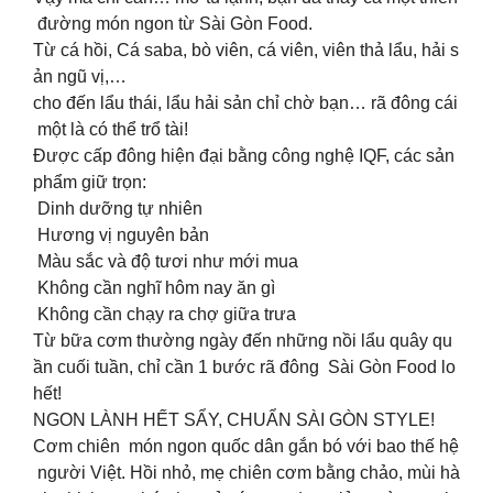
đường món ngon từ Sài Gòn Food.
Từ cá hồi, Cá saba, bò viên, cá viên, viên thả lẩu, hải s
ản ngũ vị,…
cho đến lẩu thái, lẩu hải sản chỉ chờ bạn… rã đông cái
một là có thể trổ tài!
Được cấp đông hiện đại bằng công nghệ IQF, các sản
phẩm giữ trọn:
Dinh dưỡng tự nhiên
Hương vị nguyên bản
Màu sắc và độ tươi như mới mua
Không cần nghĩ hôm nay ăn gì
Không cần chạy ra chợ giữa trưa
Từ bữa cơm thường ngày đến những nồi lẩu quây qu
ần cuối tuần, chỉ cần 1 bước rã đông Sài Gòn Food lo
hết!
NGON LÀNH HẾT SẨY, CHUẨN SÀI GÒN STYLE!
Cơm chiên món ngon quốc dân gắn bó với bao thế hệ
người Việt. Hồi nhỏ, mẹ chiên cơm bằng chảo, mùi hà