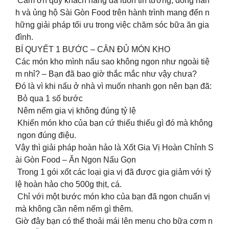
Cảm ơn quý khách hàng đã luôn tin tưởng, đồng hàn
h và ủng hộ Sài Gòn Food trên hành trình mang đến n
hững giải pháp tối ưu trong việc chăm sóc bữa ăn gia
đình.
BÍ QUYẾT 1 BƯỚC – CÂN ĐỦ MÓN KHO
Các món kho mình nấu sao không ngon như ngoài tiệ
m nhỉ? – Bạn đã bao giờ thắc mắc như vậy chưa?
Đó là vì khi nấu ở nhà vì muốn nhanh gọn nên bạn đã:
Bỏ qua 1 số bước
Nêm nếm gia vị không đúng tỷ lệ
️ Khiến món kho của bạn cứ thiếu thiếu gì đó mà không
ngon đúng điệu.
Vậy thì giải pháp hoàn hảo là Xốt Gia Vị Hoàn Chỉnh S
ài Gòn Food – Ăn Ngon Nấu Gọn
Trong 1 gói xốt các loại gia vị đã được gia giảm với tỷ
lệ hoàn hảo cho 500g thịt, cá.
Chỉ với một bước món kho của bạn đã ngon chuẩn vị
mà không cần nêm nếm gì thêm.
Giờ đây bạn có thể thoải mái lên menu cho bữa cơm n