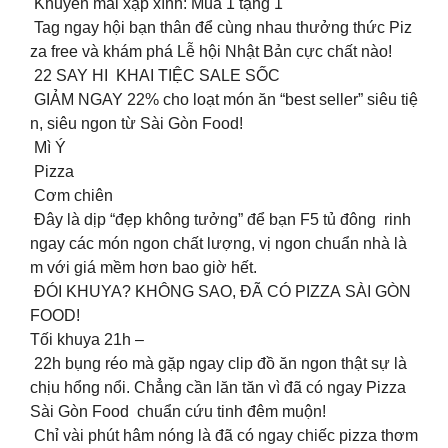
Khuyến mãi xập xình: Mua 1 tặng 1
Tag ngay hội bạn thân để cùng nhau thưởng thức Piz
za free và khám phá Lễ hội Nhật Bản cực chất nào!
22 SAY HI KHAI TIỆC SALE SỐC
GIẢM NGAY 22% cho loạt món ăn “best seller” siêu tiệ
n, siêu ngon từ Sài Gòn Food!
Mì Ý
Pizza
Cơm chiên
Đây là dịp “đẹp không tưởng” để bạn F5 tủ đông rinh
ngay các món ngon chất lượng, vị ngon chuẩn nhà là
m với giá mềm hơn bao giờ hết.
ĐÓI KHUYA? KHÔNG SAO, ĐÃ CÓ PIZZA SÀI GÒN
FOOD!
Tối khuya 21h –
22h bụng réo mà gặp ngay clip đồ ăn ngon thật sự là
chịu hổng nổi. Chẳng cần lăn tăn vì đã có ngay Pizza
Sài Gòn Food chuẩn cứu tinh đêm muộn!
Chỉ vài phút hâm nóng là đã có ngay chiếc pizza thơm