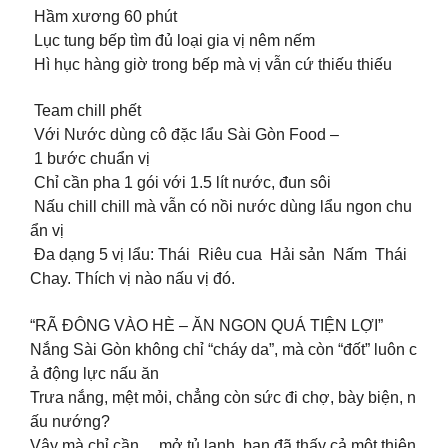
Hầm xương 60 phút
Lục tung bếp tìm đủ loại gia vị nêm nếm
Hì hục hàng giờ trong bếp mà vị vẫn cứ thiếu thiếu
Team chill phết
Với Nước dùng cô đặc lẩu Sài Gòn Food –
1 bước chuẩn vị
Chỉ cần pha 1 gói với 1.5 lít nước, đun sôi
Nấu chill chill mà vẫn có nồi nước dùng lẩu ngon chu
ẩn vị
Đa dạng 5 vị lẩu: Thái Riêu cua Hải sản Nấm Thái
Chay. Thích vị nào nấu vị đó.
“RÃ ĐÔNG VÀO HÈ – ĂN NGON QUÁ TIỆN LỢI”
Nắng Sài Gòn không chỉ “cháy da”, mà còn “đốt” luôn c
ả động lực nấu ăn ‍
Trưa nắng, mệt mỏi, chẳng còn sức đi chợ, bày biện, n
ấu nướng?
Vậy mà chỉ cần… mở tủ lạnh, bạn đã thấy cả một thiên