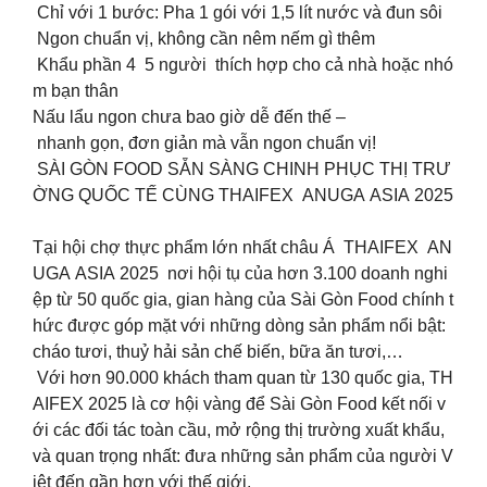
Chỉ với 1 bước: Pha 1 gói với 1,5 lít nước và đun sôi
Ngon chuẩn vị, không cần nêm nếm gì thêm
Khẩu phần 4 5 người thích hợp cho cả nhà hoặc nhó
m bạn thân
Nấu lẩu ngon chưa bao giờ dễ đến thế –
nhanh gọn, đơn giản mà vẫn ngon chuẩn vị!
SÀI GÒN FOOD SẴN SÀNG CHINH PHỤC THỊ TRƯ
ỜNG QUỐC TẾ CÙNG THAIFEX ANUGA ASIA 2025
Tại hội chợ thực phẩm lớn nhất châu Á THAIFEX AN
UGA ASIA 2025 nơi hội tụ của hơn 3.100 doanh nghi
ệp từ 50 quốc gia, gian hàng của Sài Gòn Food chính t
hức được góp mặt với những dòng sản phẩm nổi bật:
cháo tươi, thuỷ hải sản chế biến, bữa ăn tươi,…
Với hơn 90.000 khách tham quan từ 130 quốc gia, TH
AIFEX 2025 là cơ hội vàng để Sài Gòn Food kết nối v
ới các đối tác toàn cầu, mở rộng thị trường xuất khẩu,
và quan trọng nhất: đưa những sản phẩm của người V
iệt đến gần hơn với thế giới.