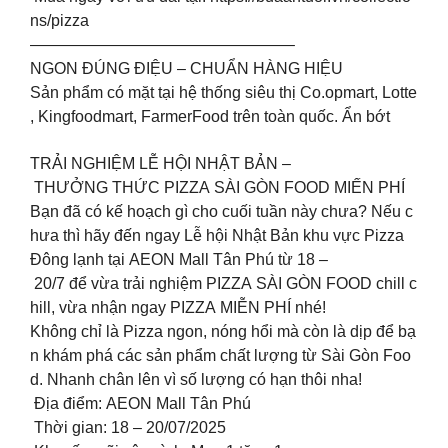
ns/pizza
————————————————–
NGON ĐÚNG ĐIỆU – CHUẨN HÀNG HIỆU
Sản phẩm có mặt tại hệ thống siêu thị Co.opmart, Lotte
, Kingfoodmart, FarmerFood trên toàn quốc. Ẩn bớt
TRẢI NGHIỆM LỄ HỘI NHẬT BẢN –
THƯỞNG THỨC PIZZA SÀI GÒN FOOD MIẾN PHÍ
Bạn đã có kế hoạch gì cho cuối tuần này chưa? Nếu c
hưa thì hãy đến ngay Lễ hội Nhật Bản khu vực Pizza
Đông lạnh tại AEON Mall Tân Phú từ 18 –
20/7 để vừa trải nghiệm PIZZA SÀI GÒN FOOD chill c
hill, vừa nhận ngay PIZZA MIỄN PHÍ nhé!
Không chỉ là Pizza ngon, nóng hổi mà còn là dịp để bạ
n khám phá các sản phẩm chất lượng từ Sài Gòn Foo
d. Nhanh chân lên vì số lượng có hạn thôi nha!
Địa điểm: AEON Mall Tân Phú
Thời gian: 18 – 20/07/2025