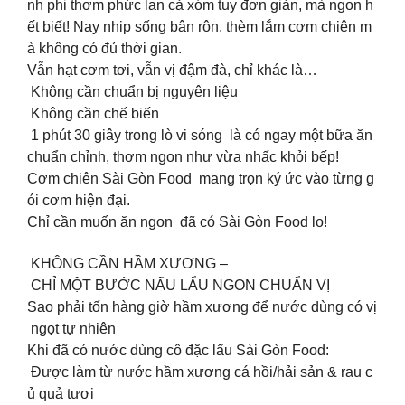
nh phi thơm phức lan cả xóm tuy đơn giản, mà ngon h
ết biết! Nay nhịp sống bận rộn, thèm lắm cơm chiên m
à không có đủ thời gian.
Vẫn hạt cơm tơi, vẫn vị đậm đà, chỉ khác là…
️ Không cần chuẩn bị nguyên liệu
️ Không cần chế biến
️ 1 phút 30 giây trong lò vi sóng là có ngay một bữa ăn
chuẩn chỉnh, thơm ngon như vừa nhấc khỏi bếp!
Cơm chiên Sài Gòn Food mang trọn ký ức vào từng g
ói cơm hiện đại.
Chỉ cần muốn ăn ngon đã có Sài Gòn Food lo!
KHÔNG CẦN HẦM XƯƠNG –
CHỈ MỘT BƯỚC NẤU LẨU NGON CHUẨN VỊ
Sao phải tốn hàng giờ hầm xương để nước dùng có vị
ngọt tự nhiên
Khi đã có nước dùng cô đặc lẩu Sài Gòn Food:
Được làm từ nước hầm xương cá hồi/hải sản & rau c
ủ quả tươi