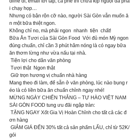
dline dí, email tới tấp, cà phê thì chưa kịp nguội đã phả
i chạy họp…
Nhưng có bận rộn cỡ nào, người Sài Gòn vẫn muốn ă
n một bữa thiệt ngon.
Không chỉ no, mà phải ngon nhanh tiện chất!
Bữa Ăn Tươi của Sài Gòn Food Với đủ món Mỳ ngon
đúng chuẩn, chỉ cần 3 phút hâm nóng là có ngay bữa
ăn thơm lừng như vừa nấu tại nhà.
️ Tiện lợi cho dân văn phòng
️ Tươi thật Ngon thật
️ Giữ trọn hương vị chuẩn nhà hàng
Mang theo đi làm, để sẵn ở văn phòng, lúc nào bụng r
éo là có liền bữa ăn chuẩn chỉnh ngay nhé!
MỪNG NGÀY CHIẾN THẮNG – TỰ HÀO VIỆT NAM
SÀI GÒN FOOD tung ưu đãi ngập tràn:
TẶNG NGAY Xốt Gia Vị Hoàn Chỉnh cho tất cả các đ
ơn hàng
️ GIẢM GIÁ ĐẾN 30% tất cả sản phẩm LẨU, chỉ từ 52K/
gói