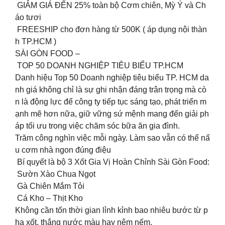
️ GIẢM GIÁ ĐẾN 25% toàn bộ Cơm chiên, Mỳ Ý và Ch
áo tươi
FREESHIP cho đơn hàng từ 500K ( áp dụng nội thàn
h TP.HCM )
️SÀI GÒN FOOD –
TOP 50 DOANH NGHIỆP TIÊU BIỂU TP.HCM️
Danh hiệu Top 50 Doanh nghiệp tiêu biểu TP. HCM da
nh giá không chỉ là sự ghi nhận đáng trân trọng mà cò
n là động lực để công ty tiếp tục sáng tạo, phát triển m
ạnh mẽ hơn nữa, giữ vững sứ mệnh mang đến giải ph
áp tối ưu trong việc chăm sóc bữa ăn gia đình.️
Trăm công nghìn việc mỗi ngày. Làm sao vẫn có thể nấ
u cơm nhà ngon đúng điệu
Bí quyết là bộ 3 Xốt Gia Vị Hoàn Chỉnh Sài Gòn Food:
Sườn Xào Chua Ngọt
Gà Chiên Mắm Tỏi
Cá Kho – Thịt Kho
Không cần tốn thời gian lỉnh kỉnh bao nhiêu bước từ p
ha xốt, thắng nước màu hay nêm nếm.