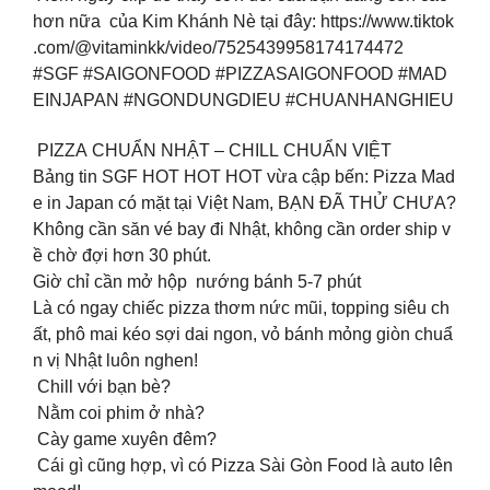
hơn nữa của Kim Khánh Nè tại đây: https://www.tiktok
.com/@vitaminkk/video/7525439958174174472
#SGF #SAIGONFOOD #PIZZASAIGONFOOD #MAD
EINJAPAN #NGONDUNGDIEU #CHUANHANGHIEU
PIZZA CHUẨN NHẬT – CHILL CHUẨN VIỆT
Bảng tin SGF HOT HOT HOT vừa cập bến: Pizza Mad
e in Japan có mặt tại Việt Nam, BẠN ĐÃ THỬ CHƯA?
Không cần săn vé bay đi Nhật, không cần order ship v
ề chờ đợi hơn 30 phút.
Giờ chỉ cần mở hộp nướng bánh 5-7 phút
Là có ngay chiếc pizza thơm nức mũi, topping siêu ch
ất, phô mai kéo sợi dai ngon, vỏ bánh mỏng giòn chuẩ
n vị Nhật luôn nghen!
Chill với bạn bè?
️ Nằm coi phim ở nhà?
Cày game xuyên đêm?
Cái gì cũng hợp, vì có Pizza Sài Gòn Food là auto lên