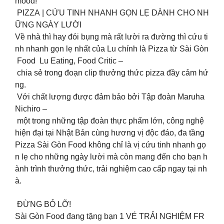
mood!
PIZZA | CỨU TINH NHANH GỌN LẸ DÀNH CHO NH
ỮNG NGÀY LƯỜI
Về nhà thì hay đói bụng mà rất lười ra đường thì cứu ti
nh nhanh gọn lẹ nhất của Lu chính là Pizza từ Sài Gòn
Food Lu Eating, Food Critic –
chia sẻ trong đoạn clip thưởng thức pizza đầy cảm hứ
ng.
Với chất lượng được đảm bảo bởi Tập đoàn Maruha
Nichiro –
một trong những tập đoàn thực phẩm lớn, công nghệ
hiện đại tại Nhật Bản cùng hương vị độc đáo, đa tầng
Pizza Sài Gòn Food không chỉ là vị cứu tinh nhanh gọ
n lẹ cho những ngày lười mà còn mang đến cho bạn h
ành trình thưởng thức, trải nghiệm cao cấp ngay tại nh
à.
ĐỪNG BỎ LỠ!
Sài Gòn Food đang tặng bạn 1 VÉ TRẢI NGHIỆM FR