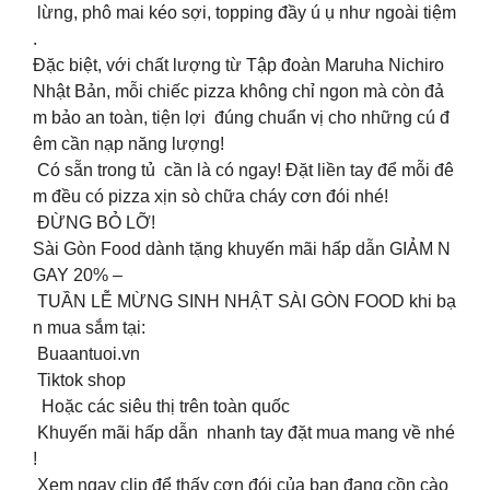
lừng, phô mai kéo sợi, topping đầy ú ụ như ngoài tiệm
.
Đặc biệt, với chất lượng từ Tập đoàn Maruha Nichiro
Nhật Bản, mỗi chiếc pizza không chỉ ngon mà còn đả
m bảo an toàn, tiện lợi đúng chuẩn vị cho những cú đ
êm cần nạp năng lượng!
Có sẵn trong tủ cần là có ngay! Đặt liền tay để mỗi đê
m đều có pizza xịn sò chữa cháy cơn đói nhé!
ĐỪNG BỎ LỠ!
Sài Gòn Food dành tặng khuyến mãi hấp dẫn GIẢM N
GAY 20% –
TUẦN LỄ MỪNG SINH NHẬT SÀI GÒN FOOD khi bạ
n mua sắm tại:
Buaantuoi.vn
Tiktok shop
Hoặc các siêu thị trên toàn quốc
Khuyến mãi hấp dẫn nhanh tay đặt mua mang về nhé
!
Xem ngay clip để thấy cơn đói của bạn đang cồn cào