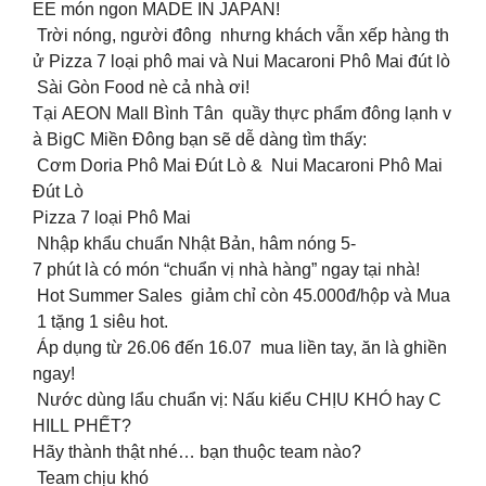
EE món ngon MADE IN JAPAN!
Trời nóng, người đông nhưng khách vẫn xếp hàng th
ử Pizza 7 loại phô mai và Nui Macaroni Phô Mai đút lò
Sài Gòn Food nè cả nhà ơi!
Tại AEON Mall Bình Tân quầy thực phẩm đông lạnh v
à BigC Miền Đông bạn sẽ dễ dàng tìm thấy:
Cơm Doria Phô Mai Đút Lò & Nui Macaroni Phô Mai
Đút Lò
Pizza 7 loại Phô Mai
Nhập khẩu chuẩn Nhật Bản, hâm nóng 5-
7 phút là có món “chuẩn vị nhà hàng” ngay tại nhà!
Hot Summer Sales giảm chỉ còn 45.000đ/hộp và Mua
1 tặng 1 siêu hot.
Áp dụng từ 26.06 đến 16.07 mua liền tay, ăn là ghiền
ngay!
Nước dùng lẩu chuẩn vị: Nấu kiểu CHỊU KHÓ hay C
HILL PHẾT?
Hãy thành thật nhé… bạn thuộc team nào?
Team chịu khó