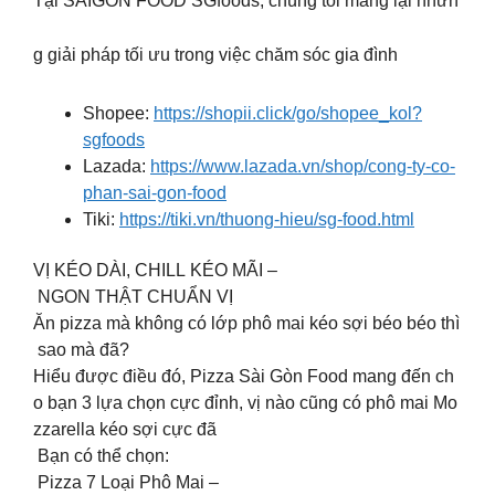
Tại SAIGON FOOD SGfoods, chúng tôi mang lại nhữn
g giải pháp tối ưu trong việc chăm sóc gia đình
Shopee:
https://shopii.click/go/shopee_kol?
sgfoods
Lazada:
https://www.lazada.vn/shop/cong-ty-co-
phan-sai-gon-food
Tiki:
https://tiki.vn/thuong-hieu/sg-food.html
VỊ KÉO DÀI, CHILL KÉO MÃI –
NGON THẬT CHUẨN VỊ
Ăn pizza mà không có lớp phô mai kéo sợi béo béo thì
sao mà đã?
Hiểu được điều đó, Pizza Sài Gòn Food mang đến ch
o bạn 3 lựa chọn cực đỉnh, vị nào cũng có phô mai Mo
zzarella kéo sợi cực đã
Bạn có thể chọn:
Pizza 7 Loại Phô Mai –