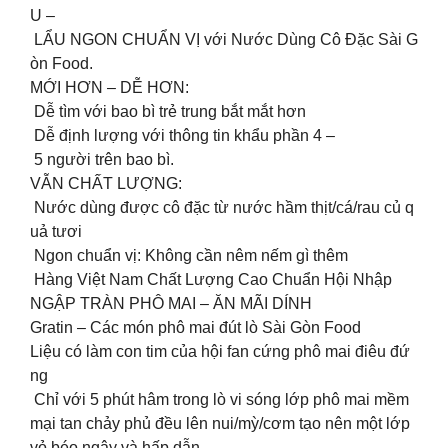
U –
LẨU NGON CHUẨN VỊ với Nước Dùng Cô Đặc Sài G
òn Food.
MỚI HƠN – DỄ HƠN:
Dễ tìm với bao bì trẻ trung bắt mắt hơn
Dễ định lượng với thông tin khẩu phần 4 –
5 người trên bao bì.
VẪN CHẤT LƯỢNG:
Nước dùng được cô đặc từ nước hầm thịt/cá/rau củ q
uả tươi
Ngon chuẩn vị: Không cần nêm nếm gì thêm
Hàng Việt Nam Chất Lượng Cao Chuẩn Hội Nhập
NGẬP TRÀN PHÔ MAI – ĂN MÃI DÍNH️
Gratin – Các món phô mai đút lò Sài Gòn Food
Liệu có làm con tim của hội fan cứng phô mai điêu đứ
ng
️ Chỉ với 5 phút hâm trong lò vi sóng lớp phô mai mềm
mại tan chảy phủ đều lên nui/mỳ/cơm tạo nên một lớp
vỏ béo ngậy và hấp dẫn