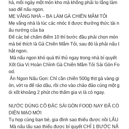
hà, mỗi ngày một món kho mà không phải lo lắng làm
sao để nấu ngon.
MẸ VẮNG NHÀ – BA LÀM GÀ CHIÊN MẮM TỎI
Mẹ vắng nhà là lúc các nhóc tì được thưởng thức tài n
ấu nướng của ba
Để các bé chấm điểm 10 thì bước đầu phải chọn món
mà bé thích là Gà Chiên Mắm Tỏi, sau đó là phải nấu t
hật ngon.
Mà nấu ngon khó quá thì thủ ngay trong nhà bí quyết
Xốt Gia Vị Hoàn Chỉnh Gà Chiên Mắm Tỏi Sài Gòn Fo
od.
Ăn Ngon Nấu Gọn: Chỉ cần chiên 500g thịt gà vàng gi
òn, vớt ra để ráo dầu, rồi cho vào chảo đảo cùng một g
ói xốt khoảng 2 phút cho thấm gia vị là có ngay.
NƯỚC DÙNG CÔ ĐẶC SÀI GÒN FOOD NAY ĐÃ CÓ
DIỆN MẠO MỚI
Tụ họp cùng bạn bè, gia đình sao thiếu được nồi LẨU ️
Mà nấu lẩu sao thiếu được bí quyết CHỈ 1 BƯỚC NẤ