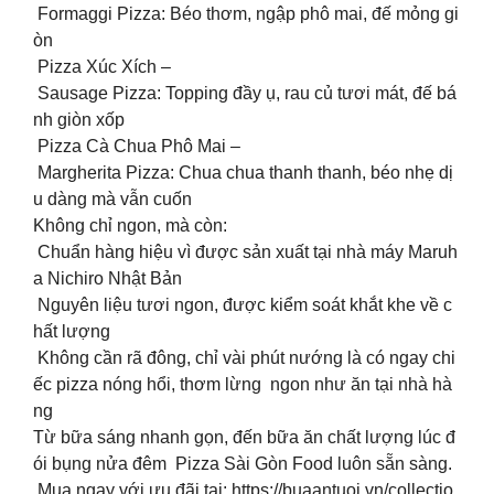
Formaggi Pizza: Béo thơm, ngập phô mai, đế mỏng gi
òn
Pizza Xúc Xích –
Sausage Pizza: Topping đầy ụ, rau củ tươi mát, đế bá
nh giòn xốp
Pizza Cà Chua Phô Mai –
Margherita Pizza: Chua chua thanh thanh, béo nhẹ dị
u dàng mà vẫn cuốn
Không chỉ ngon, mà còn:
️ Chuẩn hàng hiệu vì được sản xuất tại nhà máy Maruh
a Nichiro Nhật Bản
️ Nguyên liệu tươi ngon, được kiểm soát khắt khe về c
hất lượng
️ Không cần rã đông, chỉ vài phút nướng là có ngay chi
ếc pizza nóng hổi, thơm lừng ngon như ăn tại nhà hà
ng
Từ bữa sáng nhanh gọn, đến bữa ăn chất lượng lúc đ
ói bụng nửa đêm Pizza Sài Gòn Food luôn sẵn sàng.
️ Mua ngay với ưu đãi tại: https://buaantuoi.vn/collectio