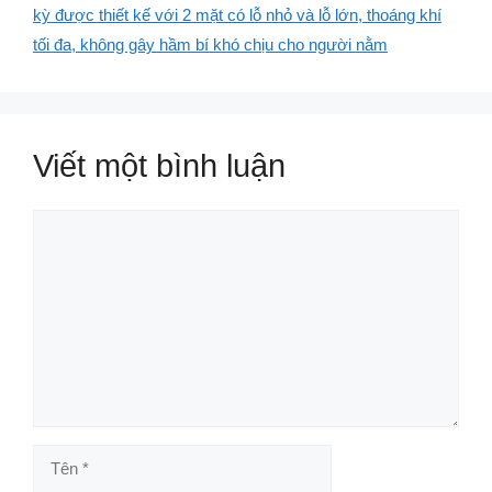
kỳ được thiết kế với 2 mặt có lỗ nhỏ và lỗ lớn, thoáng khí
tối đa, không gây hầm bí khó chịu cho người nằm
Viết một bình luận
Bình
luận
Tên