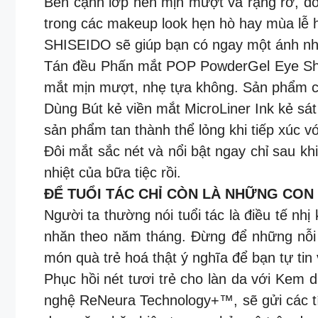
Bên cạnh lớp nền mịn mượt và rạng rỡ, đôi
trong các makeup look hẹn hò hay mùa lễ h
SHISEIDO sẽ giúp bạn có ngay một ánh nhìn
Tán đều Phấn mắt POP PowderGel Eye Sha
mắt mịn mượt, nhẹ tựa không. Sản phẩm có 
Dùng Bút kẻ viền mắt MicroLiner Ink kẻ sá
sản phẩm tan thành thể lỏng khi tiếp xúc 
Đôi mắt sắc nét và nổi bật ngay chỉ sau k
nhiệt của bữa tiệc rồi.
ĐỂ TUỔI TÁC CHỈ CÒN LÀ NHỮNG CON
Người ta thường nói tuổi tác là điều tế nh
nhăn theo năm tháng. Đừng để những nỗi
món quà trẻ hoá thật ý nghĩa để bạn tự tin v
Phục hồi nét tươi trẻ cho làn da với Ke
nghệ ReNeura Technology+™, sẽ gửi các tí