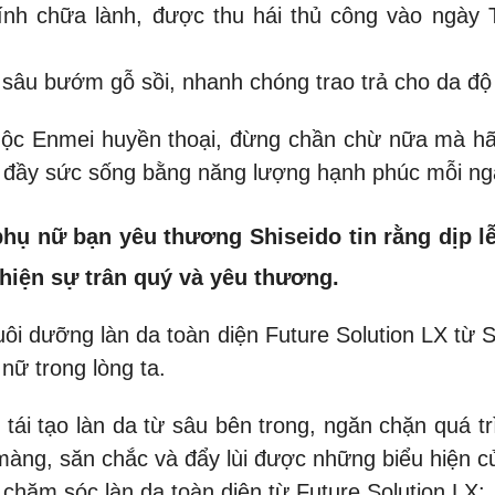
nh chữa lành, được thu hái thủ công vào ngày Te
 sâu bướm gỗ sồi, nhanh chóng trao trả cho da độ 
mộc Enmei huyền thoại, đừng chần chừ nữa mà hã
oài đầy sức sống bằng năng lượng hạnh phúc mỗi n
ụ nữ bạn yêu thương Shiseido tin rằng dịp lễ
hiện sự trân quý và yêu thương.
uôi dưỡng làn da toàn diện Future Solution LX từ
nữ trong lòng ta.
ái tạo làn da từ sâu bên trong, ngăn chặn quá tr
àng, săn chắc và đẩy lùi được những biểu hiện củ
chăm sóc làn da toàn diện từ Future Solution LX: