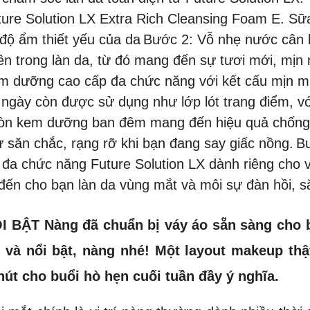
ure Solution LX Extra Rich Cleansing Foam E. Sữa
 độ ẩm thiết yếu của da
Bước 2: Vỗ nhẹ nước cân 
bên trong làn da, từ đó mang đến sự tươi mới, mịn
m dưỡng cao cấp đa chức năng với kết cấu mịn mư
ngày còn được sử dụng như lớp lót trang điểm, vớ
Còn kem dưỡng ban đêm mang đến hiệu quả chống l
sự săn chắc, rạng rỡ khi bạn đang say giấc nồng.
Bư
a chức năng Future Solution LX dành riêng cho v
 đến cho bạn làn da vùng mắt và môi sự đàn hồi, s
BẬT Nàng đã chuẩn bị váy áo sẵn sàng cho bữ
và nổi bật, nàng nhé! Một layout makeup thậ
hút cho buổi hò hẹn cuối tuần đầy ý nghĩa.