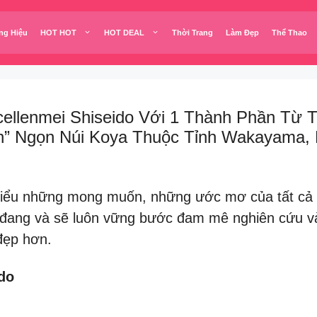
ng Hiệu
HOT HOT
HOT DEAL
Thời Trang
Làm Đẹp
Thể Thao
cellenmei Shiseido Với 1 Thành Phần Từ
nh” Ngọn Núi Koya Thuộc Tỉnh Wakayama, 
iểu những mong muốn, những ước mơ của tất cả mọ
đang và sẽ luôn vững bước đam mê nghiên cứu và
đẹp hơn.
do