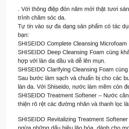
. Với thông điệp đón năm mới thật tươi sán
trình chăm sóc da.
Tự tin vào sự đa dạng sản phẩm có tác dụ
bạn:
SHISEIDO Complete Cleansing Microfoam đa
SHISEIDO Deep Cleansing Foam cùng khả nă
hợp với làn da dầu và dễ lên mụn.
SHISEIDO Clarifying Cleansing Foam cùng l
Sau bước làm sạch và chuẩn bị cho các bư
làn da. Với Shiseido, nước làm mềm còn đ
SHISEIDO Treatment Softener – Nước cân b
thiện rõ rệt các đường nhăn và thanh lọc 
SHISEIDO Revitalizing Treatment Softener 
ngừa những dấu hiệu lão hóa, dành cho mọi