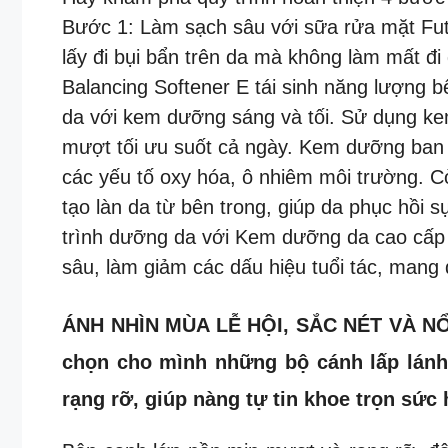
Bước 1: Làm sạch sâu với sữa rửa mặt Fut
lấy đi bụi bẩn trên da mà không làm mất đi
Balancing Softener E tái sinh năng lượng 
da với kem dưỡng sáng và tối. Sử dụng ke
mượt tối ưu suốt cả ngày. Kem dưỡng ban 
các yếu tố oxy hóa, ô nhiêm môi trường. 
tạo làn da từ bên trong, giúp da phục hồi 
trình dưỡng da với Kem dưỡng da cao cấp đ
sâu, làm giảm các dấu hiệu tuổi tác, mang
ÁNH NHÌN MÙA LỄ HỘI, SẮC NÉT VÀ NỔI 
chọn cho mình những bộ cánh lấp lánh 
rạng rỡ, giúp nàng tự tin khoe trọn sức 