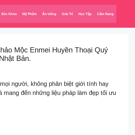
Sức Khỏe
Mỹ Phẩm
Ăn Uống
Giải Trí
Học Tập
Cẩm Nang
 Thảo Mộc Enmei Huyền Thoại Quý
Nhật Bản.
i người, không phân biệt giới tính hay
 mang đến những liệu pháp làm đẹp tối ưu