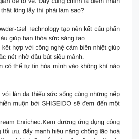
gian để tô vẽ. Đây cũng chính là điểm nhấn
hật lộng lẫy thì phải làm sao?
der-Gel Technology tạo nên kết cấu phấn
àu giúp bạn thỏa sức sáng tạo.
 kết hợp với công nghệ cảm biến nhiệt giúp
ắc nét nhờ đầu bút siêu mảnh.
n có thể tự tin hòa mình vào không khí náo
ền với làn da thiếu sức sống cùng những nếp
 phiền muộn bởi SHISEIDO sẽ đem đến một
/ Cream Enriched.Kem dưỡng ứng dụng công
 tối ưu, đẩy mạnh hiệu năng chống lão hoá