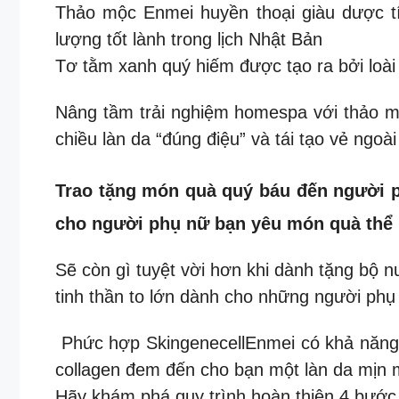
Thảo mộc Enmei huyền thoại giàu dược tí
lượng tốt lành trong lịch Nhật Bản
Tơ tằm xanh quý hiếm được tạo ra bởi loài
Nâng tầm trải nghiệm homespa với thảo 
chiều làn da “đúng điệu” và tái tạo vẻ ng
Trao tặng món quà quý báu đến người ph
cho người phụ nữ bạn yêu món quà thể 
Sẽ còn gì tuyệt vời hơn khi dành tặng bộ n
tinh thần to lớn dành cho những người phụ 
Phức hợp SkingenecellEnmei có khả năng t
collagen đem đến cho bạn một làn da mịn m
Hãy khám phá quy trình hoàn thiện 4 bước 