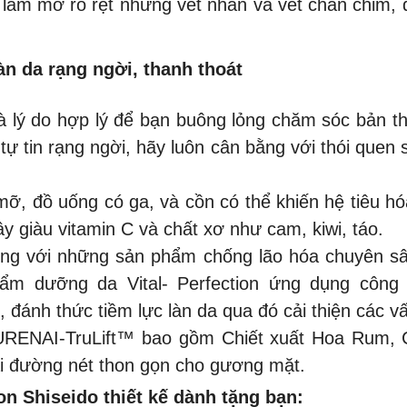
, làm mờ rõ rệt những vết nhăn và vết chân chim,
n da rạng ngời, thanh thoát
à lý do hợp lý để bạn buông lỏng chăm sóc bản th
i tự tin rạng ngời, hãy luôn cân bằng với thói que
ỡ, đồ uống có ga, và cồn có thể khiến hệ tiêu hóa
cây giàu vitamin C và chất xơ như cam, kiwi, táo.
ỡng với những sản phẩm chống lão hóa chuyên sâ
ẩm dưỡng da Vital- Perfection ứng dụng côn
 đánh thức tiềm lực làn da qua đó cải thiện các v
KURENAI-TruLift™ bao gồm Chiết xuất Hoa Rum, C
lại đường nét thon gọn cho gương mặt.
on Shiseido thiết kế dành tặng bạn: