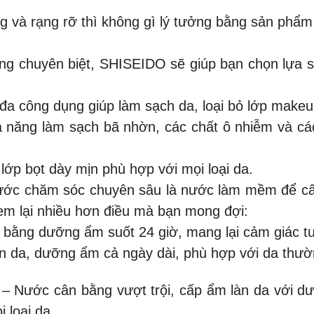
g và rạng rỡ thì không gì lý tưởng bằng sản phẩm 
ng chuyên biệt, SHISEIDO sẽ giúp bạn chọn lựa 
 công dụng giúp làm sạch da, loại bỏ lớp makeup
ng làm sạch bã nhờn, các chất ô nhiễm và các c
ớp bọt dày mịn phù hợp với mọi loại da.
ớc chăm sóc chuyên sâu là nước làm mềm để cân 
em lại nhiều hơn điều mà bạn mong đợi:
ằng dưỡng ẩm suốt 24 giờ, mang lại cảm giác tư
làn da, dưỡng ẩm cả ngày dài, phù hợp với da thư
– Nước cân bằng vượt trội, cấp ẩm làn da với dư
 loại da.