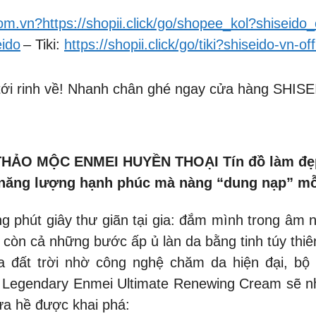
om.vn?https://shopii.click/go/shopee_kol?shiseido_o
eido
– Tiki:
https://shopii.click/go/tiki?shiseido-vn-off
 tới rinh về! Nhanh chân ghé ngay cửa hàng SHIS
O MỘC ENMEI HUYỀN THOẠI Tín đồ làm đẹp c
ồn năng lượng hạnh phúc mà nàng “dung nạp” m
g phút giây thư giãn tại gia: đắm mình trong âm 
còn cả những bước ấp ủ làn da bằng tinh túy thiê
a đất trời nhờ công nghệ chăm da hiện đại, bộ
Legendary Enmei Ultimate Renewing Cream sẽ n
ưa hề được khai phá: