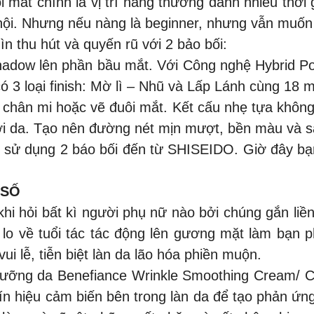
 mắt chính là vị trí nàng thường dành nhiều thời 
ội. Nhưng nếu nàng là beginner, nhưng vẫn muốn t
 thu hút và quyến rũ với 2 bảo bối:
dow lên phần bầu mắt. Với Công nghệ Hybrid Pow
3 loại finish: Mờ lì – Nhũ và Lấp Lánh cùng 18 m
t chân mi hoặc vẽ đuôi mắt. Kết cấu nhẹ tựa không
với da. Tạo nên đường nét mịn mượt, bền màu và s
hi sử dụng 2 báo bối đến từ SHISEIDO. Giờ đây bạ
 SỐ
ị khi hỏi bất kì người phụ nữ nào bởi chúng gắn li
 lo về tuổi tác tác động lên gương mặt làm bạn
ui lễ, tiễn biệt làn da lão hóa phiền muộn.
m dưỡng da Benefiance Wrinkle Smoothing Cream
n hiệu cảm biến bên trong làn da để tạo phản ứng