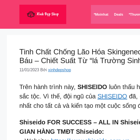
Chuyển
đến
*Moinhat
Deals
*Thươ
nội
dung
Tinh Chất Chống Lão Hóa Skingene
Báu – Chiết Suất Từ “lá Trường Si
11/01/2023
Bởi
xinhdepshop
Trên hành trình này,
SHISEIDO
luôn thấu h
sắc tộc. Vì thế, đội ngũ của
SHISEIDO
đã, 
nhất cho tất cả và kiến tạo một cuộc sống 
Shiseido FOR SUCCESS – ALL IN Shisei
GIAN HÀNG TMĐT Shiseido: