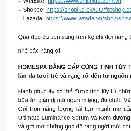
– Website:
https://www.shiseido.com.vn
– Shopee:
https://shopii.click/GO/fptshop.c
– Lazada:
https://www.lazada.vn/shop/shis
Quà đẹp đã sẵn sàng trên kệ chỉ đợi nàng
nhé các nàng ơi
HOMESPA ĐẲNG CẤP CÙNG TINH TÚY THẢ
làn da tươi trẻ và rạng rỡ đến từ ngu
Hạnh phúc ấy có thể được tích lũy từ nhữn
bữa ăn giản dị mà ngon miệng, đủ chất. Và 
Gói trọn năng lượng tái tạo mạnh mẽ củ
Ultimate Luminance Serum và Kem dưỡng 
và gợi mở những góc độ rạng ngời mới ch