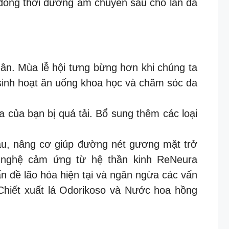
 đồng thời dưỡng ẩm chuyên sâu cho làn da
ân. Mùa lễ hội tưng bừng hơn khi chúng ta
n sinh hoạt ăn uống khoa học và chăm sóc da
 của bạn bị quá tải. Bổ sung thêm các loại
u, nâng cơ giúp đường nét gương mặt trở
g nghệ cảm ứng từ hệ thần kinh ReNeura
ấn đề lão hóa hiện tại và ngăn ngừa các vấn
hiết xuất lá Odorikoso và Nước hoa hồng