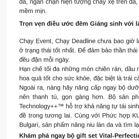
da, ngăn chặn hiện tượng chảy xệ trên da
mềm mịn.
Trọn vẹn điều ước đêm Giáng sinh với là
Chạy Event, Chạy Deadline chưa bao giờ l
ở trạng thái tốt nhất. Để đảm bảo thần thá
đều đặn mỗi ngày.
Hạn chế tối đa những món chiên rán, dầu m
hoa quả tốt cho sức khỏe, đặc biệt là trái 
Ngoài ra, nàng hãy nâng cấp ngay bộ dư
nên thanh tú, gọn gàng hơn. Bộ sản ph
Technology++™ hỗ trợ khả năng tự tái sinh,
đề trong tương lai. Cùng với Phức hợp 
Bulgari, sản phẩm nâng niu làn da và tìm 
Khám phá ngay bộ gift set Vital-Perfecti