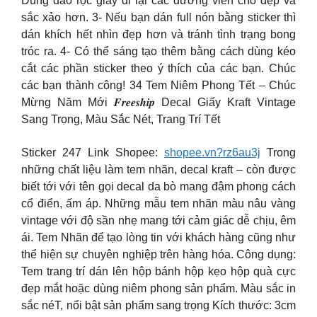
Dùng dao rọc giấy đi lại các đường viền cho đẹp và
sắc xảo hơn. 3- Nếu bạn dán full nón bằng sticker thì
dán khích hết nhìn đẹp hơn và tránh tình trạng bong
tróc ra. 4- Có thể sáng tạo thêm bằng cách dùng kéo
cắt các phần sticker theo ý thích của các bạn. Chúc
các bạn thành công! 34 Tem Niêm Phong Tết – Chúc
Mừng Năm Mới 𝑭𝒓𝒆𝒆𝒔𝒉𝒊𝒑 Decal Giấy Kraft Vintage
Sang Trọng, Màu Sắc Nét, Trang Trí Tết
Sticker 247 Link Shopee:
shopee.vn?rz6au3j
Trong
những chất liệu làm tem nhãn, decal kraft – còn được
biết tới với tên gọi decal da bò mang đậm phong cách
cổ điển, ấm áp. Những mẫu tem nhãn màu nâu vàng
vintage với độ sần nhẹ mang tới cảm giác dễ chịu, êm
ái. Tem Nhãn để tạo lòng tin với khách hàng cũng như
thể hiện sự chuyên nghiệp trên hàng hóa. Công dụng:
Tem trang trí dán lên hộp bánh hộp kẹo hộp quà cực
đẹp mắt hoặc dùng niêm phong sản phẩm. Màu sắc in
sắc néT, nổi bật sản phẩm sang trọng Kích thước: 3cm