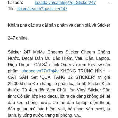
Lazada:
lazada.vn/catalog/?q=Sticker247
–
Tiki:
tiki.vn/search?q=sticker247
Khám phá các ưu đãi sản phẩm và đánh giá về Sticker
247 online.
Sticker 247 MeMe Cheems Sticker Cheem Chống
Nước, Decal Dán Mũ Bảo Hiểm, Vali, Đàn, Laptop,
Điện Thoại – Cắt Sẵn Link Order và xem Review sản
phẩm:
shopee.vn?7u7nj4v
KHÔNG TRÙNG HÌNH –
CẮT SẴN Set “QUÀ TẶNG 12 STICKER” trị giá
25.000đ cho Đơn hàng có phân loại từ 50 Sticker Kích
thước: Từ 4cm đến 8cm Chất liệu: Vinyl Sticker Đặc
tính: Có sẵn lớp keo decal, lột ra dễ dàng không để lại
dấu keo, chống nước. Có thể dán laptop, điện thoại,
đàn guitar, mũ bảo hiểm, vali, bàn học, ván trượt, tủ
lạnh, ly uống nước, trang trí phòng, v.v..