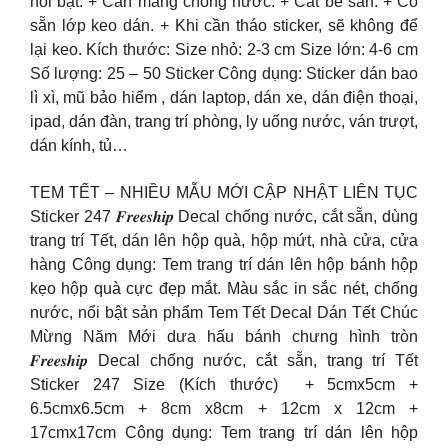
nổi bật: + Cán màng chống nước. + Cắt bế sẵn. + Có
sẵn lớp keo dán. + Khi cần tháo sticker, sẽ không để
lại keo. Kích thước: Size nhỏ: 2-3 cm Size lớn: 4-6 cm
Số lượng: 25 – 50 Sticker Công dụng: Sticker dán bao
lì xì, mũ bảo hiểm , dán laptop, dán xe, dán điện thoại,
ipad, dán đàn, trang trí phòng, ly uống nước, ván trượt,
dán kính, tủ…
TEM TẾT – NHIỀU MẪU MỚI CẬP NHẬT LIÊN TỤC
Sticker 247 𝑭𝒓𝒆𝒆𝒔𝒉𝒊𝒑 Decal chống nước, cắt sẵn, dùng
trang trí Tết, dán lên hộp quà, hộp mứt, nhà cửa, cửa
hàng Công dụng: Tem trang trí dán lên hộp bánh hộp
kẹo hộp quà cực đẹp mắt. Màu sắc in sắc nét, chống
nước, nổi bật sản phẩm Tem Tết Decal Dán Tết Chúc
Mừng Năm Mới dưa hấu bánh chưng hình tròn
𝑭𝒓𝒆𝒆𝒔𝒉𝒊𝒑 Decal chống nước, cắt sẵn, trang trí Tết
Sticker 247 Size (Kích thước) + 5cmx5cm +
6.5cmx6.5cm + 8cm x8cm + 12cm x 12cm +
17cmx17cm Công dụng: Tem trang trí dán lên hộp