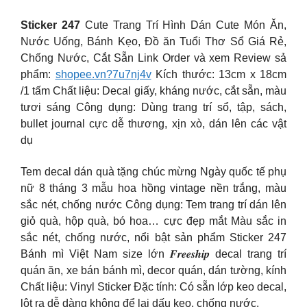
Sticker 247
Cute Trang Trí Hình Dán Cute Món Ăn,
Nước Uống, Bánh Kẹo, Đồ ăn Tuổi Thơ Sổ Giá Rẻ,
Chống Nước, Cắt Sẵn Link Order và xem Review sả
phẩm:
shopee.vn?7u7nj4v
Kích thước: 13cm x 18cm
/1 tấm Chất liệu: Decal giấy, kháng nước, cắt sẵn, màu
tươi sáng Công dụng: Dùng trang trí sổ, tập, sách,
bullet journal cực dễ thương, xịn xò, dán lên các vật
dụ
Tem decal dán quà tặng chúc mừng Ngày quốc tế phụ
nữ 8 tháng 3 mẫu hoa hồng vintage nền trắng, màu
sắc nét, chống nước Công dụng: Tem trang trí dán lên
giỏ quà, hộp quà, bó hoa… cực đẹp mắt Màu sắc in
sắc nét, chống nước, nổi bật sản phẩm Sticker 247
Bánh mì Việt Nam size lớn 𝑭𝒓𝒆𝒆𝒔𝒉𝒊𝒑 decal trang trí
quán ăn, xe bán bánh mì, decor quán, dán tường, kính
Chất liệu: Vinyl Sticker Đặc tính: Có sẵn lớp keo decal,
lột ra dễ dàng không để lại dấu keo, chống nước.