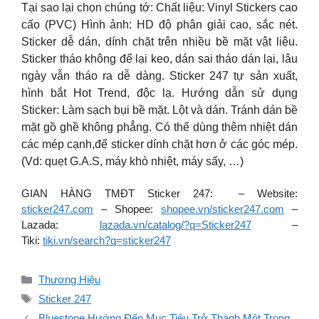
Tại sao lại chọn chúng tớ: Chất liệu: Vinyl Stickers cao
cấo (PVC) Hình ảnh: HD độ phân giải cao, sắc nét.
Sticker dễ dán, dính chặt trên nhiều bề mặt vật liệu.
Sticker tháo không để lại keo, dán sai tháo dán lại, lâu
ngày vẫn tháo ra dễ dàng. Sticker 247 tự sản xuất,
hình bắt Hot Trend, độc lạ. Hướng dẫn sử dụng
Sticker: Làm sạch bụi bề mặt. Lột và dán. Tránh dán bề
mặt gồ ghề không phẳng. Có thể dùng thêm nhiệt dán
các mép cạnh,để sticker dính chặt hơn ở các góc mép.
(Vd: quẹt G.A.S, máy khò nhiệt, máy sấy, …)
GIAN HÀNG TMĐT Sticker 247: – Website:
sticker247.com
– Shopee:
shopee.vn/sticker247.com
–
Lazada:
lazada.vn/catalog/?q=Sticker247
–
Tiki:
tiki.vn/search?q=sticker247
Danh
Thương Hiệu
mục
Thẻ
Sticker 247
Bluestone Hướng Đến Mục Tiêu Trở Thành Một Trong