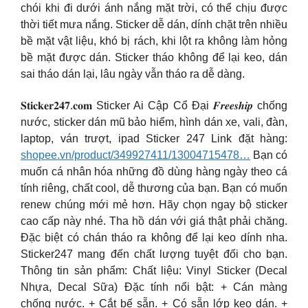
chói khi đi dưới ánh nắng mặt trời, có thể chịu được
thời tiết mưa nắng. Sticker dễ dán, dính chặt trên nhiều
bề mặt vật liệu, khó bị rách, khi lột ra không làm hỏng
bề mặt được dán. Sticker tháo không để lại keo, dán
sai tháo dán lại, lâu ngày vẫn tháo ra dễ dàng.
𝐒𝐭𝐢𝐜𝐤𝐞𝐫𝟐𝟒𝟕.𝐜𝐨𝐦 Sticker Ai Cập Cổ Đại 𝑭𝒓𝒆𝒆𝒔𝒉𝒊𝒑 chống
nước, sticker dán mũ bảo hiểm, hình dán xe, vali, đàn,
laptop, ván trượt, ipad Sticker 247 Link đặt hàng:
shopee.vn/product/349927411/13004715478…
Bạn có
muốn cá nhân hóa những đồ dùng hàng ngày theo cá
tính riêng, chất cool, dễ thương của bạn. Bạn có muốn
renew chúng mới mẻ hơn. Hãy chọn ngay bộ sticker
cao cấp này nhé. Tha hồ dán với giá thật phải chăng.
Đặc biệt có chán tháo ra không để lại keo dính nha.
Sticker247 mang đến chất lượng tuyệt đối cho bạn.
Thông tin sản phẩm: Chất liệu: Vinyl Sticker (Decal
Nhựa, Decal Sữa) Đặc tính nổi bật: + Cán màng
chống nước. + Cắt bế sẵn. + Có sẵn lớp keo dán. +