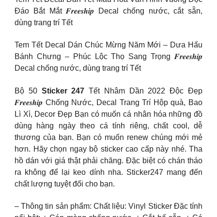
Đáo Bắt Mắt 𝑭𝒓𝒆𝒆𝒔𝒉𝒊𝒑 Decal chống nước, cắt sẵn,
dùng trang trí Tết
Tem Tết Decal Dán Chúc Mừng Năm Mới – Dưa Hấu
Bánh Chưng – Phúc Lộc Thọ Sang Trọng 𝑭𝒓𝒆𝒆𝒔𝒉𝒊𝒑
Decal chống nước, dùng trang trí Tết
Bộ 50
Sticker 247
Tết Nhâm Dần 2022 Độc Đẹp
𝑭𝒓𝒆𝒆𝒔𝒉𝒊𝒑 Chống Nước, Decal Trang Trí Hộp quà, Bao
Lì Xì, Decor Đẹp Bạn có muốn cá nhân hóa những đồ
dùng hàng ngày theo cá tính riêng, chất cool, dễ
thương của bạn. Bạn có muốn renew chúng mới mẻ
hơn. Hãy chọn ngay bộ sticker cao cấp này nhé. Tha
hồ dán với giá thật phải chăng. Đặc biệt có chán tháo
ra không để lại keo dính nha. Sticker247 mang đến
chất lượng tuyệt đối cho bạn.
– Thông tin sản phẩm: Chất liệu: Vinyl Sticker Đặc tính