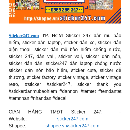
𝐒𝐭𝐢𝐜𝐤𝐞𝐫𝟐𝟒𝟕.𝐜𝐨𝐦
𝐓𝐏. 𝐇𝐂𝐌 Sticker 247 dán mũ bảo
hiểm, sticker dán laptop, sticker dán xe, sticker dán
điện thoại, sticker dán mũ bảo hiểm chống nước,
sticker 247, dán vali, sticker vali, sticker dán nón,
sticker dán đàn, sticker247 dán laptop chống nước
sticker dán nón bảo hiểm, sticker cute, sticker dễ
thương, sticker factory, sticker vintage, sticker vintage
retro, #sticker #sticker247, sticker thank you
#stickerdanmubaohiem #dannon #temtet #temdantet
#temnhan #nhandan #decal
GIAN HÀNG TMĐT Sticker 247: –
Website:
sticker247.com
–
Shopee:
shopee.vn/sticker247.com
–