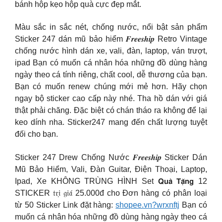
bánh hộp kẹo hộp quà cực đẹp mắt.
Màu sắc in sắc nét, chống nước, nổi bật sản phẩm
Sticker 247 dán mũ bảo hiểm 𝑭𝒓𝒆𝒆𝒔𝒉𝒊𝒑 Retro Vintage
chống nước hình dán xe, vali, đàn, laptop, ván trượt,
ipad Bạn có muốn cá nhân hóa những đồ dùng hàng
ngày theo cá tính riêng, chất cool, dễ thương của bạn.
Bạn có muốn renew chúng mới mẻ hơn. Hãy chọn
ngay bộ sticker cao cấp này nhé. Tha hồ dán với giá
thật phải chăng. Đặc biệt có chán tháo ra không để lại
keo dính nha. Sticker247 mang đến chất lượng tuyệt
đối cho bạn.
Sticker 247 Drew Chống Nước 𝑭𝒓𝒆𝒆𝒔𝒉𝒊𝒑 Sticker Dán
Mũ Bảo Hiểm, Vali, Đàn Guitar, Điện Thoại, Laptop,
Ipad, Xe KHÔNG TRÙNG HÌNH Set 𝗤𝘂𝗮̀ 𝗧𝗮̣̆𝗻𝗴 12
STICKER 𝔱𝔯𝔦̣ 𝔤𝔦𝔞́ 25.000đ cho Đơn hàng có phân loại
từ 50 Sticker Link đặt hàng:
shopee.vn?wrxnftj
Bạn có
muốn cá nhân hóa những đồ dùng hàng ngày theo cá