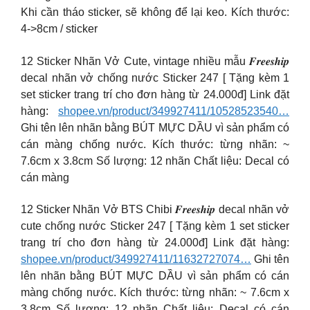
Khi cần tháo sticker, sẽ không để lại keo. Kích thước:
4->8cm / sticker
12 Sticker Nhãn Vở Cute, vintage nhiều mẫu 𝑭𝒓𝒆𝒆𝒔𝒉𝒊𝒑
decal nhãn vở chống nước Sticker 247 [ Tặng kèm 1
set sticker trang trí cho đơn hàng từ 24.000đ] Link đặt
hàng:
shopee.vn/product/349927411/10528523540…
Ghi tên lên nhãn bằng BÚT MỰC DẦU vì sản phẩm có
cán màng chống nước. Kích thước: từng nhãn: ~
7.6cm x 3.8cm Số lượng: 12 nhãn Chất liệu: Decal có
cán màng
12 Sticker Nhãn Vở BTS Chibi 𝑭𝒓𝒆𝒆𝒔𝒉𝒊𝒑 decal nhãn vở
cute chống nước Sticker 247 [ Tặng kèm 1 set sticker
trang trí cho đơn hàng từ 24.000đ] Link đặt hàng:
shopee.vn/product/349927411/11632727074…
Ghi tên
lên nhãn bằng BÚT MỰC DẦU vì sản phẩm có cán
màng chống nước. Kích thước: từng nhãn: ~ 7.6cm x
3.8cm Số lượng: 12 nhãn Chất liệu: Decal có cán