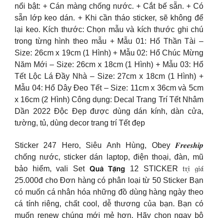
nổi bật: + Cán màng chống nước. + Cắt bế sẵn. + Có
sẵn lớp keo dán. + Khi cần tháo sticker, sẽ không để
lại keo. Kích thước: Chọn mẫu và kích thước ghi chú
trong từng hình theo mẫu + Mẫu 01: Hổ Thần Tài –
Size: 26cm x 19cm (1 Hình) + Mẫu 02: Hổ Chúc Mừng
Năm Mới – Size: 26cm x 18cm (1 Hình) + Mẫu 03: Hổ
Tết Lộc Lá Đầy Nhà – Size: 27cm x 18cm (1 Hình) +
Mẫu 04: Hổ Dây Đeo Tết – Size: 11cm x 36cm và 5cm
x 16cm (2 Hình) Công dụng: Decal Trang Trí Tết Nhâm
Dần 2022 Độc Đẹp được dùng dán kính, dàn cửa,
tường, tủ, dùng decor trang trí Tết đẹp
Sticker 247 Hero, Siêu Anh Hùng, Obey 𝑭𝒓𝒆𝒆𝒔𝒉𝒊𝒑
chống nước, sticker dán laptop, điện thoại, đàn, mũ
bảo hiểm, vali Set 𝗤𝘂𝗮̀ 𝗧𝗮̣̆𝗻𝗴 12 STICKER 𝔱𝔯𝔦̣ 𝔤𝔦𝔞́
25.000đ cho Đơn hàng có phân loại từ 50 Sticker Bạn
có muốn cá nhân hóa những đồ dùng hàng ngày theo
cá tính riêng, chất cool, dễ thương của bạn. Bạn có
muốn renew chúng mới mẻ hơn. Hãy chọn ngay bộ