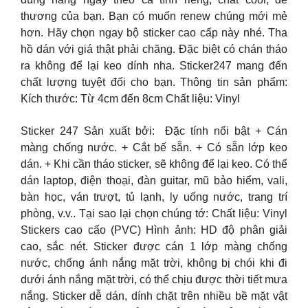
thương của bạn. Bạn có muốn renew chúng mới mẻ
hơn. Hãy chọn ngay bộ sticker cao cấp này nhé. Tha
hồ dán với giá thật phải chăng. Đặc biệt có chán tháo
ra không để lại keo dính nha. Sticker247 mang đến
chất lượng tuyệt đối cho bạn. Thông tin sản phẩm:
Kích thước: Từ 4cm đến 8cm Chất liệu: Vinyl
Sticker 247 Sản xuất bởi: Đặc tính nổi bật + Cán
màng chống nước. + Cắt bế sẵn. + Có sẵn lớp keo
dán. + Khi cần tháo sticker, sẽ không để lại keo. Có thể
dán laptop, điện thoại, đàn guitar, mũ bảo hiểm, vali,
bàn học, ván trượt, tủ lạnh, ly uống nước, trang trí
phòng, v.v.. Tại sao lại chọn chúng tớ: Chất liệu: Vinyl
Stickers cao cấo (PVC) Hình ảnh: HD độ phân giải
cao, sắc nét. Sticker được cán 1 lớp màng chống
nước, chống ánh nắng mặt trời, không bị chói khi đi
dưới ánh nắng mặt trời, có thể chịu được thời tiết mưa
nắng. Sticker dễ dán, dính chặt trên nhiều bề mặt vật