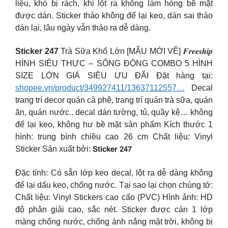
liệu, khó bị rách, khi lột ra không làm hỏng bề mặt
được dán. Sticker tháo không để lại keo, dán sai tháo
dán lại, lâu ngày vẫn tháo ra dễ dàng.
Sticker 247
Trà Sữa Khổ Lớn [MẪU MỚI VỀ] 𝑭𝒓𝒆𝒆𝒔𝒉𝒊𝒑
HÌNH SIÊU THỰC – SỐNG ĐỘNG COMBO 5 HÌNH
SIZE LỚN GIÁ SIÊU ƯU ĐÃI Đặt hàng tại:
shopee.vn/product/349927411/13637112557…
Decal
trang trí decor quán cà phê, trang trí quán trà sữa, quán
ăn, quán nước.. decal dán tường, tủ, quầy kệ… không
để lại keo, không hư bề mặt sản phẩm Kích thước 1
hình: trung bình chiều cao 26 cm Chất liệu: Vinyl
Sticker Sản xuất bởi: 𝗦𝘁𝗶𝗰𝗸𝗲𝗿 𝟮𝟰𝟳
Đặc tính: Có sẵn lớp keo decal, lột ra dễ dàng không
để lại dấu keo, chống nước. Tại sao lại chọn chúng tớ:
Chất liệu: Vinyl Stickers cao cấo (PVC) Hình ảnh: HD
độ phân giải cao, sắc nét. Sticker được cán 1 lớp
màng chống nước, chống ánh nắng mặt trời, không bị