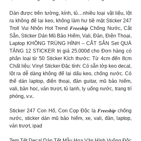
Dán được trên tường, kính, tủ…nhiều loại vật liệu, lột
ra không để lại keo, không làm hư bề mặt Sticker 247
Troll Vui Nhộn Hot Trend 𝑭𝒓𝒆𝒆𝒔𝒉𝒊𝒑 Chống Nước, Cắt
Sẵn, Sticker Dán Mũ Bảo Hiểm, Vali, Đàn, Điện Thoại,
Laptop KHÔNG TRÙNG HÌNH – CẮT SẴN Set QUÀ
TẶNG 12 STICKER trị giá 25.000đ cho Đơn hàng có
phân loại từ 50 Sticker Kích thước: Từ 4cm đến 8cm
Chất liệu: Vinyl Sticker Đặc tính: Có sẵn lớp keo decal,
lột ra dễ dàng không để lại dấu keo, chống nước. Có
thể dán laptop, điện thoại, đàn guitar, mũ bảo hiểm,
vali, bàn học, ván trượt, tủ lạnh, ly uống nước, trang trí
phòng, v.v..
Sticker 247 Con Hổ, Con Cọp Độc lạ 𝑭𝒓𝒆𝒆𝒔𝒉𝒊𝒑 chống
nước, sticker dán mũ bảo hiểm, xe, vali, đàn, laptop,
ván trượt, ipad
Tem Tết Decal Dán Tết Mẫu Hoa Văn Hình Vuông Độc