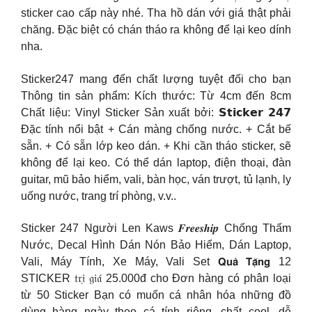
sticker cao cấp này nhé. Tha hồ dán với giá thật phải
chăng. Đặc biệt có chán tháo ra không để lại keo dính
nha.
Sticker247 mang đến chất lượng tuyệt đối cho bạn
Thông tin sản phẩm: Kích thước: Từ 4cm đến 8cm
Chất liệu: Vinyl Sticker Sản xuất bởi: 𝗦𝘁𝗶𝗰𝗸𝗲𝗿 𝟮𝟰𝟳
Đặc tính nổi bật + Cán màng chống nước. + Cắt bế
sẵn. + Có sẵn lớp keo dán. + Khi cần tháo sticker, sẽ
không để lại keo. Có thể dán laptop, điện thoại, đàn
guitar, mũ bảo hiểm, vali, bàn học, ván trượt, tủ lạnh, ly
uống nước, trang trí phòng, v.v..
Sticker 247 Người Len Kaws 𝑭𝒓𝒆𝒆𝒔𝒉𝒊𝒑 Chống Thấm
Nước, Decal Hình Dán Nón Bảo Hiểm, Dán Laptop,
Vali, Máy Tính, Xe Máy, Vali Set 𝗤𝘂𝗮̀ 𝗧𝗮̣̆𝗻𝗴 12
STICKER 𝔱𝔯𝔦̣ 𝔤𝔦𝔞́ 25.000đ cho Đơn hàng có phân loại
từ 50 Sticker Bạn có muốn cá nhân hóa những đồ
dùng hàng ngày theo cá tính riêng, chất cool, dễ