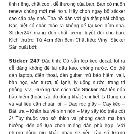
tính riêng, chất cool, dễ thương của bạn. Bạn có muốn
renew chúng mới mẻ hơn. Hãy chọn ngay bộ sticker
cao cấp này nhé. Tha hồ dán với giá thật phải chăng.
Đặc biệt có chán tháo ra không để lại keo dính nha.
Sticker247 mang đến chất lượng tuyệt đối cho bạn.
Kích thước: Từ 4cm đến 8cm Chất liệu: Vinyl Sticker
Sản xuất bởi:
𝗦𝘁𝗶𝗰𝗸𝗲𝗿 𝟮𝟰𝟳 Đặc tính: Có sẵn lớp keo decal, lột ra
dễ dàng không để lại dấu keo, chống nước. Có thể
dán laptop, điện thoại, đàn guitar, mũ bảo hiểm, vali,
bàn học, ván trượt, tủ lạnh, ly uống nước, trang trí
phòng, v.v.. Hướng dẫn cách dán
Sticker 247
lên nón
bảo hiểm (hoặc các đồ dùng khác) chi tiết: 1/ Dụng cụ
và vật liệu cần chuẩn bị: – Dao rọc giấy – Cây kéo –
Bật lửa – Khăn lau vệ sinh nón – Máy sấy tóc (nếu có)
2/ Tùy thuộc vào sở thích và phong cách mà bạn
hướng đến để lựa chọn miếng dán phù hợp. Với
những dòng mũ khác nhau sẽ yêu cầu số lượng