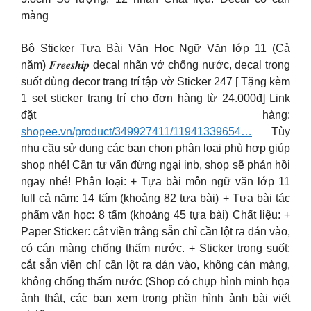
màng
Bộ Sticker Tựa Bài Văn Học Ngữ Văn lớp 11 (Cả
năm) 𝑭𝒓𝒆𝒆𝒔𝒉𝒊𝒑 decal nhãn vở chống nước, decal trong
suốt dùng decor trang trí tập vờ Sticker 247 [ Tặng kèm
1 set sticker trang trí cho đơn hàng từ 24.000đ] Link
đặt hàng:
shopee.vn/product/349927411/11941339654…
Tùy
nhu cầu sử dụng các bạn chọn phân loại phù hợp giúp
shop nhé! Cần tư vấn đừng ngại inb, shop sẽ phản hồi
ngay nhé! Phân loại: + Tựa bài môn ngữ văn lớp 11
full cả năm: 14 tấm (khoảng 82 tựa bài) + Tựa bài tác
phẩm văn học: 8 tấm (khoảng 45 tựa bài) Chất liệu: +
Paper Sticker: cắt viền trắng sẵn chỉ cần lột ra dán vào,
có cán màng chống thấm nước. + Sticker trong suốt:
cắt sẵn viền chỉ cần lột ra dán vào, không cán màng,
không chống thấm nước (Shop có chụp hình minh họa
ảnh thật, các bạn xem trong phần hình ảnh bài viết