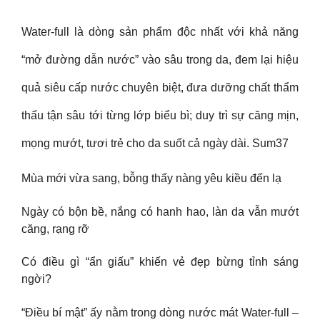
Water-full là dòng sản phẩm độc nhất với khả năng
“mở đường dẫn nước” vào sâu trong da, đem lại hiệu
quả siêu cấp nước chuyên biệt, đưa dưỡng chất thẩm
thấu tận sâu tới từng lớp biểu bì; duy trì sự căng mịn,
mọng mướt, tươi trẻ cho da suốt cả ngày dài. Sum37
Mùa mới vừa sang, bỗng thấy nàng yêu kiều đến lạ
Ngày có bộn bề, nắng có hanh hao, làn da vẫn mướt
căng, rạng rỡ
Có điều gì “ẩn giấu” khiến vẻ đẹp bừng tỉnh sáng
ngời?
“Điều bí mật” ấy nằm trong dòng nước mát Water-full –