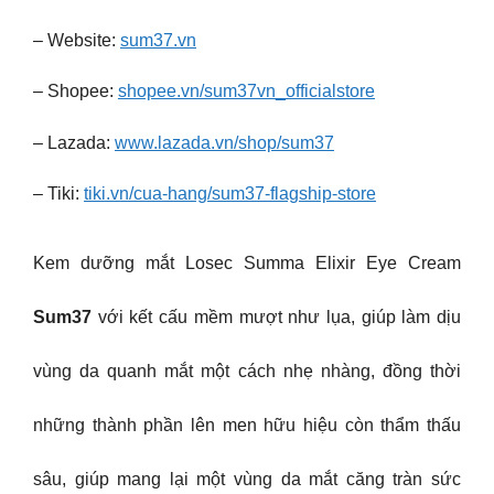
– Website:
sum37.vn
– Shopee:
shopee.vn/sum37vn_officialstore
– Lazada:
www.lazada.vn/shop/sum37
– Tiki:
tiki.vn/cua-hang/sum37-flagship-store
Kem dưỡng mắt Losec Summa Elixir Eye Cream
Sum37
với kết cấu mềm mượt như lụa, giúp làm dịu
vùng da quanh mắt một cách nhẹ nhàng, đồng thời
những thành phần lên men hữu hiệu còn thẩm thấu
sâu, giúp mang lại một vùng da mắt căng tràn sức