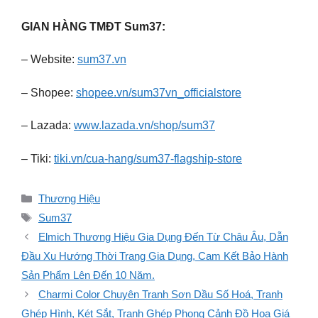
GIAN HÀNG TMĐT Sum37:
– Website:
sum37.vn
– Shopee:
shopee.vn/sum37vn_officialstore
– Lazada:
www.lazada.vn/shop/sum37
– Tiki:
tiki.vn/cua-hang/sum37-flagship-store
Danh
Thương Hiệu
mục
Thẻ
Sum37
Elmich Thương Hiệu Gia Dụng Đến Từ Châu Âu, Dẫn
Đầu Xu Hướng Thời Trang Gia Dụng, Cam Kết Bảo Hành
Sản Phẩm Lên Đến 10 Năm.
Charmi Color Chuyên Tranh Sơn Dầu Số Hoá, Tranh
Ghép Hình, Két Sắt, Tranh Ghép Phong Cảnh Đồ Họa Giá