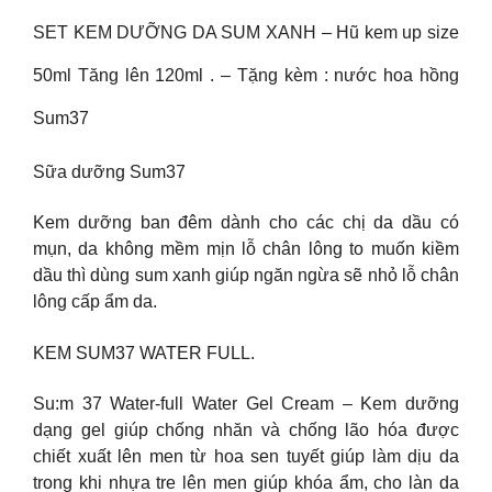
SET KEM DƯỠNG DA SUM XANH – Hũ kem up size
50ml Tăng lên 120ml . – Tặng kèm : nước hoa hồng
Sum37
Sữa dưỡng Sum37
Kem dưỡng ban đêm dành cho các chị da dầu có
mụn, da không mềm mịn lỗ chân lông to muốn kiềm
dầu thì dùng sum xanh giúp ngăn ngừa sẽ nhỏ lỗ chân
lông cấp ẩm da.
KEM SUM37 WATER FULL.
Su:m 37 Water-full Water Gel Cream – Kem dưỡng
dạng gel giúp chống nhăn và chống lão hóa được
chiết xuất lên men từ hoa sen tuyết giúp làm dịu da
trong khi nhựa tre lên men giúp khóa ẩm, cho làn da