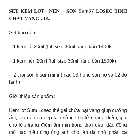
𝐒𝐄𝐓 𝐊𝐄𝐌 𝐋𝐎́𝐓+ 𝐍𝐄̂̀𝐍 + 𝐒𝐎𝐍 Sum37 𝐋𝐎𝐒𝐄𝐂 𝐓𝐈𝐍𝐇
𝐂𝐇𝐀̂́𝐓 𝐕𝐀̀𝐍𝐆 𝟐𝟒𝐊.
Set bao gồm :
– 1 kem lót 20ml (full size 30ml hãng bán 1400k
– 1 kem nền 20ml (full size 30ml hãng bán 1500k)
– 2 thỏi son lì sum mini (màu 03 hồng san hô và 02 đỏ
lạnh)
Giới thiệu sản phẩm :
Kem lót Sum Losec thể gel chứa hạt vàng giúp dưỡng
ẩm, tạo nền da đẹp sẵn sàng cho lớp trang điểm, giữ
cho lớp trang điểm ẩm mịn trong thời gian dài, đồng
thời tạo hiệu ứng óng ánh cho làn da nhờ phản xạ