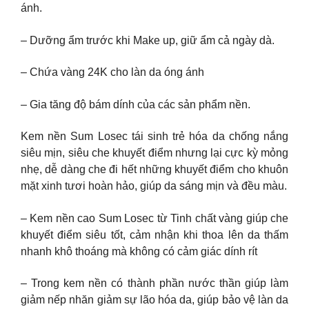
ánh.
– Dưỡng ẩm trước khi Make up, giữ ẩm cả ngày dà.
– Chứa vàng 24K cho làn da óng ánh
– Gia tăng độ bám dính của các sản phẩm nền.
Kem nền Sum Losec tái sinh trẻ hóa da chống nắng
siêu mịn, siêu che khuyết điểm nhưng lại cực kỳ mỏng
nhẹ, dễ dàng che đi hết những khuyết điểm cho khuôn
mặt xinh tươi hoàn hảo, giúp da sáng mịn và đều màu.
– Kem nền cao Sum Losec từ Tinh chất vàng giúp che
khuyết điểm siêu tốt, cảm nhận khi thoa lên da thấm
nhanh khô thoáng mà không có cảm giác dính rít
– Trong kem nền có thành phần nước thần giúp làm
giảm nếp nhăn giảm sự lão hóa da, giúp bảo vệ làn da