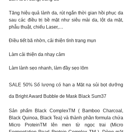
Tăng hiệu quả lành da, rút ngắn thời gian hồi phục da
sau các điều trị bề mặt như siêu mài da, lột da mặt,
phẫu thuật, chiếu Laser,…
Điều tiết bã nhờn, cải thiện tình trạng mụn
Làm cải thiện da nhạy cảm
Làm lành sẹo nhanh, làm đầy sẹo lõm
SALE 50% Số lượng có hạn ạ Mặt nạ sủi bọt dưỡng
da Bright Award Bubble de Mask Black Sum37
Sản phẩm Black ComplexTM ( Bamboo Charcoal,
Black Quinoa, Black Tea) và thành phần formula chứa
Micro ProteinTM lên men từ ngọc trai (Micro
Fermentation Pearl Protein Complex TM ). Dòng mặt