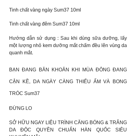
Tinh chất vàng ngày Sum37 10ml
Tinh chất vàng đêm Sum37 10ml
Hướng dẫn sử dụng : Sau khi dùng sữa dưỡng, lấy
một lượng nhỏ kem dưỡng mắt chấm đều lên vùng da
quanh mắt.
BẠN ĐANG BĂN KHOĂN KHI MÙA ĐÔNG ĐANG
CẬN KỀ, DA NGÀY CÀNG THIẾU ẨM VÀ BONG
TRÓC Sum37
ĐỪNG LO
SỞ HỮU NGAY LIỆU TRÌNH CĂNG BÓNG & TRẮNG
DA ĐỘC QUYỀN CHUẨN HÀN QUỐC SIÊU