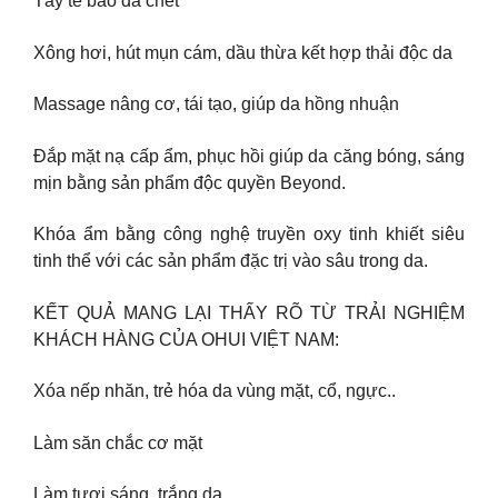
Tẩy tế bào da chết
Xông hơi, hút mụn cám, dầu thừa kết hợp thải độc da
Massage nâng cơ, tái tạo, giúp da hồng nhuận
Đắp mặt nạ cấp ẩm, phục hồi giúp da căng bóng, sáng
mịn bằng sản phẩm độc quyền Beyond.
Khóa ẩm bằng công nghệ truyền oxy tinh khiết siêu
tinh thể với các sản phẩm đặc trị vào sâu trong da.
KẾT QUẢ MANG LẠI THẤY RÕ TỪ TRẢI NGHIỆM
KHÁCH HÀNG CỦA OHUI VIỆT NAM:
Xóa nếp nhăn, trẻ hóa da vùng mặt, cổ, ngực..
Làm săn chắc cơ mặt
Làm tươi sáng, trắng da