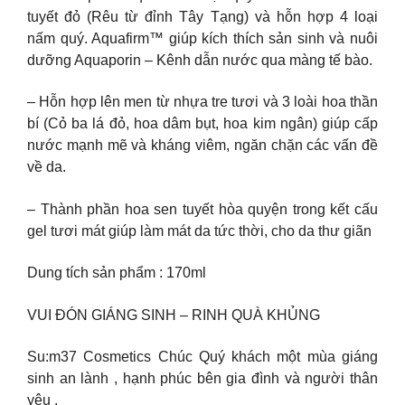
tuyết đỏ (Rêu từ đỉnh Tây Tạng) và hỗn hợp 4 loại
nấm quý. Aquafirm™ giúp kích thích sản sinh và nuôi
dưỡng Aquaporin – Kênh dẫn nước qua màng tế bào.
– Hỗn hợp lên men từ nhựa tre tươi và 3 loài hoa thần
bí (Cỏ ba lá đỏ, hoa dâm bụt, hoa kim ngân) giúp cấp
nước mạnh mẽ và kháng viêm, ngăn chặn các vấn đề
về da.
– Thành phần hoa sen tuyết hòa quyện trong kết cấu
gel tươi mát giúp làm mát da tức thời, cho da thư giãn ​
Dung tích sản phẩm : 170ml
VUI ĐÓN GIÁNG SINH – RINH QUÀ KHỦNG
Su:m37 Cosmetics Chúc Quý khách một mùa giáng
sinh an lành , hạnh phúc bên gia đình và người thân
yêu .