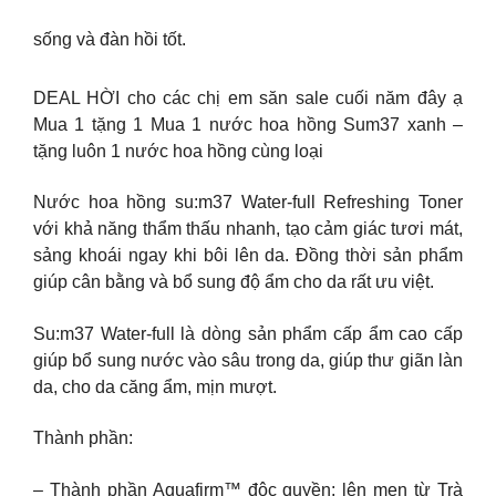
sống và đàn hồi tốt.
DEAL HỜI cho các chị em săn sale cuối năm đây ạ
Mua 1 tặng 1 Mua 1 nước hoa hồng Sum37 xanh –
tặng luôn 1 nước hoa hồng cùng loại
Nước hoa hồng su:m37 Water-full Refreshing Toner
với khả năng thẩm thấu nhanh, tạo cảm giác tươi mát,
sảng khoái ngay khi bôi lên da. Đồng thời sản phẩm
giúp cân bằng và bổ sung độ ẩm cho da rất ưu việt.
Su:m37 Water-full là dòng sản phẩm cấp ẩm cao cấp
giúp bổ sung nước vào sâu trong da, giúp thư giãn làn
da, cho da căng ẩm, mịn mượt.
Thành phần:
– Thành phần Aquafirm™ độc quyền: lên men từ Trà