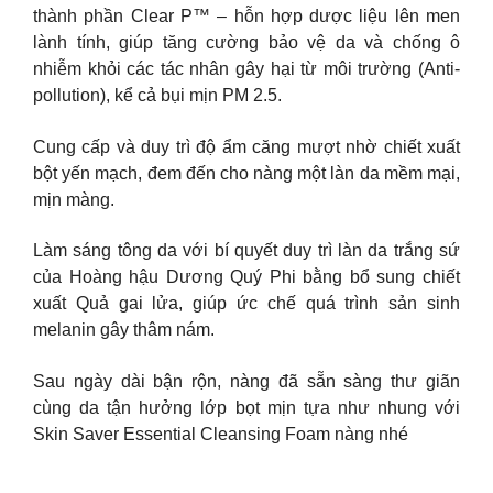
thành phần Clear P™ – hỗn hợp dược liệu lên men
lành tính, giúp tăng cường bảo vệ da và chống ô
nhiễm khỏi các tác nhân gây hại từ môi trường (Anti-
pollution), kể cả bụi mịn PM 2.5.
Cung cấp và duy trì độ ẩm căng mượt nhờ chiết xuất
bột yến mạch, đem đến cho nàng một làn da mềm mại,
mịn màng.
Làm sáng tông da với bí quyết duy trì làn da trắng sứ
của Hoàng hậu Dương Quý Phi bằng bổ sung chiết
xuất Quả gai lửa, giúp ức chế quá trình sản sinh
melanin gây thâm nám.
Sau ngày dài bận rộn, nàng đã sẵn sàng thư giãn
cùng da tận hưởng lớp bọt mịn tựa như nhung với
Skin Saver Essential Cleansing Foam nàng nhé