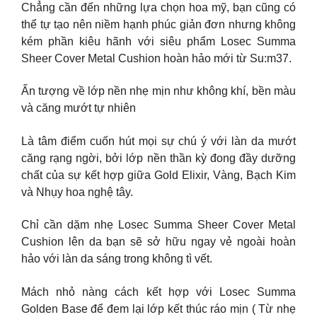
Chẳng cần đến những lựa chọn hoa mỹ, bạn cũng có
thể tự tạo nên niềm hạnh phúc giản đơn nhưng không
kém phần kiêu hãnh với siêu phẩm Losec Summa
Sheer Cover Metal Cushion hoàn hảo mới từ Su:m37.
Ấn tượng về lớp nền nhẹ mịn như không khí, bền màu
và căng mướt tự nhiên
Là tâm điểm cuốn hút mọi sự chú ý với làn da mướt
căng rạng ngời, bởi lớp nền thần kỳ đong đầy dưỡng
chất của sự kết hợp giữa Gold Elixir, Vàng, Bạch Kim
và Nhụy hoa nghệ tây.
Chỉ cần dặm nhẹ Losec Summa Sheer Cover Metal
Cushion lên da bạn sẽ sở hữu ngay vẻ ngoài hoàn
hảo với làn da sáng trong không tì vết.
Mách nhỏ nàng cách kết hợp với Losec Summa
Golden Base để đem lại lớp kết thúc ráo mịn ( Từ nhẹ