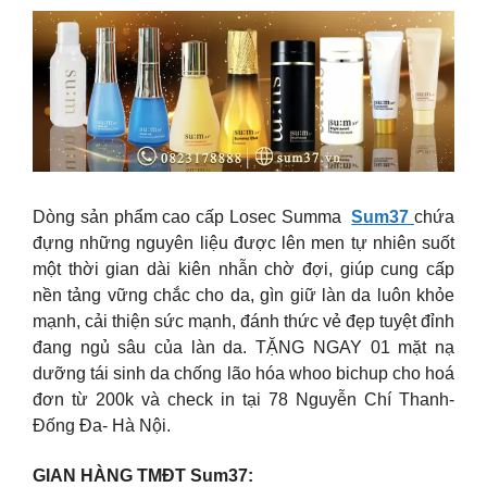
Dòng sản phẩm cao cấp Losec Summa
Sum37
chứa
đựng những nguyên liệu được lên men tự nhiên suốt
một thời gian dài kiên nhẫn chờ đợi, giúp cung cấp
nền tảng vững chắc cho da, gìn giữ làn da luôn khỏe
mạnh, cải thiện sức mạnh, đánh thức vẻ đẹp tuyệt đỉnh
đang ngủ sâu của làn da. TẶNG NGAY 01 mặt nạ
dưỡng tái sinh da chống lão hóa whoo bichup cho hoá
đơn từ 200k và check in tại 78 Nguyễn Chí Thanh-
Đống Đa- Hà Nội.
GIAN HÀNG TMĐT Sum37: