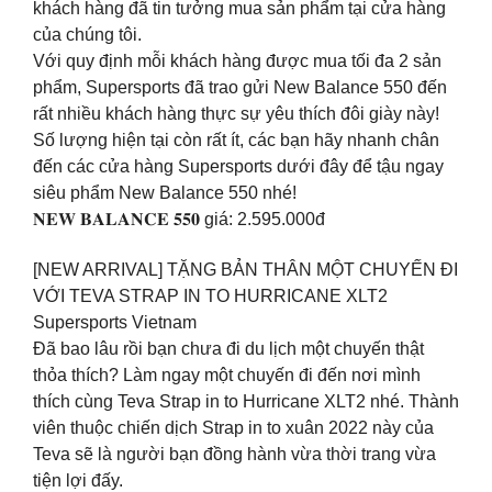
khách hàng đã tin tưởng mua sản phẩm tại cửa hàng
của chúng tôi.
Với quy định mỗi khách hàng được mua tối đa 2 sản
phẩm, Supersports đã trao gửi New Balance 550 đến
rất nhiều khách hàng thực sự yêu thích đôi giày này!
Số lượng hiện tại còn rất ít, các bạn hãy nhanh chân
đến các cửa hàng Supersports dưới đây để tậu ngay
siêu phẩm New Balance 550 nhé!
𝐍𝐄𝐖 𝐁𝐀𝐋𝐀𝐍𝐂𝐄 𝟓𝟓𝟎 giá: 2.595.000đ
[NEW ARRIVAL] TẶNG BẢN THÂN MỘT CHUYẾN ĐI
VỚI TEVA STRAP IN TO HURRICANE XLT2
Supersports Vietnam
Đã bao lâu rồi bạn chưa đi du lịch một chuyến thật
thỏa thích? Làm ngay một chuyến đi đến nơi mình
thích cùng Teva Strap in to Hurricane XLT2 nhé. Thành
viên thuộc chiến dịch Strap in to xuân 2022 này của
Teva sẽ là người bạn đồng hành vừa thời trang vừa
tiện lợi đấy.