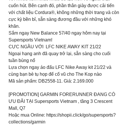
cuốn hút. Bên cạnh đó, phần thân giày được cải tiến
với chất liệu Cordura®, không những thời trang và còn
cực kỳ bền bỉ, sẵn sàng đương đầu với những khó
khăn.
Sắm ngay New Balance 57/40 ngay hôm nay tại
Supersports Vietnam!
CỰC NGẦU VỚI ️ LFC NIKE AWAY KIT 21/22 ️
Ngoại hạng anh đã quay trở lại, sẵn sàng cho cuối
tuần bùng nổ
Lựa chọn ngay áo đấu LFC Nike Away kit 21/22 và
cùng bạn bè tụ họp để cổ vũ cho The Kop nào
Mã sản phẩm: DB2558-11. Giá: 2.169.000
[PROMOTION] GARMIN FORERUNNER ĐANG CÓ
ƯU ĐÃI TẠI Supersports Vietnam , tầng 3 Crescent
Mall, Q7
Hoặc mua Online: https://shopii.click/go/supersports?
collections/garmin