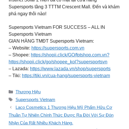
Supersports tầng 3 TTTM Crescent Mall. Đến và khám
phá ngay thôi nào!
Supersports Vietnam FOR SUCCESS – ALL IN
Supersports Vietnam
GIAN HÀNG TMĐT Supersports Vietnam:
– Website:
https://supersports.com.vn
– Shopee:
https://shopii.click/GO/fptshop.com.vn?
https://shopii.click/go/shopee_kol?supersportsvn
– Lazada:
https://www.lazada.vn/shop/supersports
– Tiki:
https://tiki.vn/cua-hang/supersports-vietnam
Danh
Thương Hiệu
mục
Thẻ
Supersports Vietnam
Laco Cosmetics 1 Thương Hiệu Mỹ Phẩm Hữu Cơ
Thuần Tự Nhiên Chính Thức Được Ra Đời Với Sự Đón
Nhận Của Rất Nhiều Khách Hàng.