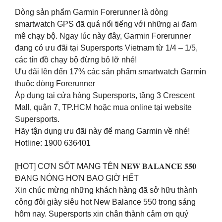
Dòng sản phẩm Garmin Forerunner là dòng
smartwatch GPS đã quá nổi tiếng với những ai đam
mê chạy bộ. Ngay lúc này đây, Garmin Forerunner
đang có ưu đãi tại Supersports Vietnam từ 1/4 – 1/5,
các tín đồ chạy bộ đừng bỏ lỡ nhé!
Ưu đãi lên đến 17% các sản phẩm smartwatch Garmin
thuộc dòng Forerunner
Áp dụng tại cửa hàng Supersports, tầng 3 Crescent
Mall, quận 7, TP.HCM hoặc mua online tại website
Supersports.
Hãy tận dụng ưu đãi này để mang Garmin về nhé!
Hotline: 1900 636401
[HOT] CƠN SỐT MANG TÊN 𝐍𝐄𝐖 𝐁𝐀𝐋𝐀𝐍𝐂𝐄 𝟓𝟓𝟎
ĐANG NÓNG HƠN BAO GIỜ HẾT
Xin chúc mừng những khách hàng đã sở hữu thành
công đôi giày siêu hot New Balance 550 trong sáng
hôm nay. Supersports xin chân thành cảm ơn quý