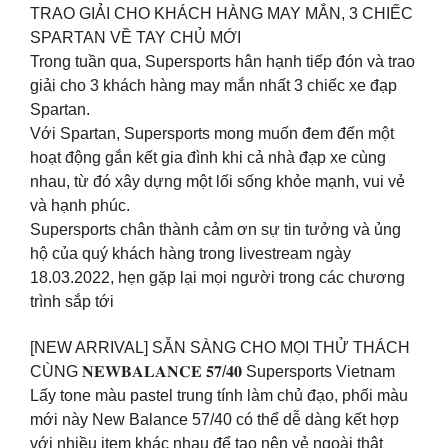
TRAO GIẢI CHO KHÁCH HÀNG MAY MẮN, 3 CHIẾC
SPARTAN VỀ TAY CHỦ MỚI ️
Trong tuần qua, Supersports hân hạnh tiếp đón và trao
giải cho 3 khách hàng may mắn nhất 3 chiếc xe đạp
Spartan.
Với Spartan, Supersports mong muốn đem đến một
hoạt động gắn kết gia đình khi cả nhà đạp xe cùng
nhau, từ đó xây dựng một lối sống khỏe mạnh, vui vẻ
và hạnh phúc.
Supersports chân thành cảm ơn sự tin tưởng và ủng
hộ của quý khách hàng trong livestream ngày
18.03.2022, hẹn gặp lại mọi người trong các chương
trình sắp tới
[NEW ARRIVAL] SẴN SÀNG CHO MỌI THỬ THÁCH
CÙNG 𝐍𝐄𝐖𝐁𝐀𝐋𝐀𝐍𝐂𝐄 𝟓𝟕/𝟒𝟎 Supersports Vietnam
Lấy tone màu pastel trung tính làm chủ đạo, phối màu
mới này New Balance 57/40 có thể dễ dàng kết hợp
với nhiều item khác nhau để tạo nên vẻ ngoài thật