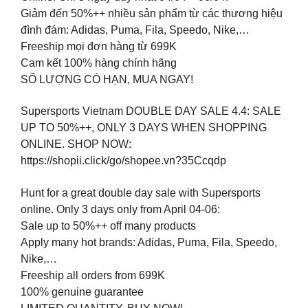
Giảm đến 50%++ nhiều sản phẩm từ các thương hiệu
đình đám: Adidas, Puma, Fila, Speedo, Nike,…
Freeship mọi đơn hàng từ 699K
Cam kết 100% hàng chính hãng
SỐ LƯỢNG CÓ HẠN, MUA NGAY!
Supersports Vietnam DOUBLE DAY SALE 4.4: SALE
UP TO 50%++, ONLY 3 DAYS WHEN SHOPPING
ONLINE. SHOP NOW:
https://shopii.click/go/shopee.vn?35Ccqdp
Hunt for a great double day sale with Supersports
online. Only 3 days only from April 04-06:
Sale up to 50%++ off many products
Apply many hot brands: Adidas, Puma, Fila, Speedo,
Nike,…
Freeship all orders from 699K
100% genuine guarantee