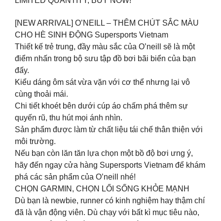
LIMITED QUANTITY, BUY NOW!
[NEW ARRIVAL] O’NEILL – THÊM CHÚT SẮC MÀU
CHO HÈ SINH ĐỘNG Supersports Vietnam
Thiết kế trẻ trung, đầy màu sắc của O’neill sẽ là một
điểm nhấn trong bộ sưu tập đồ bơi bãi biển của bạn
đấy.
Kiểu dáng ôm sát vừa vặn với cơ thể nhưng lại vô
cùng thoải mái.
Chi tiết khoét bên dưới cúp áo chấm phá thêm sự
quyến rũ, thu hút mọi ánh nhìn.
Sản phẩm được làm từ chất liệu tái chế thân thiện với
môi trường.
Nếu bạn còn lăn tăn lựa chọn một bồ độ bơi ưng ý,
hãy đến ngay cửa hàng Supersports Vietnam để khám
phá các sản phẩm của O’neill nhé!
CHỌN GARMIN, CHỌN LỐI SỐNG KHỎE MẠNH
Dù bạn là newbie, runner có kinh nghiệm hay thậm chí
đã là vận động viên. Dù chạy với bất kì mục tiêu nào,