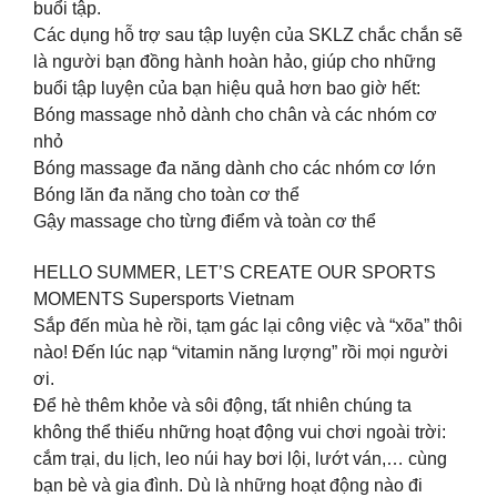
buổi tập.
Các dụng hỗ trợ sau tập luyện của SKLZ chắc chắn sẽ
là người bạn đồng hành hoàn hảo, giúp cho những
buổi tập luyện của bạn hiệu quả hơn bao giờ hết:
Bóng massage nhỏ dành cho chân và các nhóm cơ
nhỏ
Bóng massage đa năng dành cho các nhóm cơ lớn
Bóng lăn đa năng cho toàn cơ thể
Gậy massage cho từng điểm và toàn cơ thể
HELLO SUMMER, LET’S CREATE OUR SPORTS
MOMENTS Supersports Vietnam
Sắp đến mùa hè rồi, tạm gác lại công việc và “xõa” thôi
nào! Đến lúc nạp “vitamin năng lượng” rồi mọi người
ơi.
Để hè thêm khỏe và sôi động, tất nhiên chúng ta
không thể thiếu những hoạt động vui chơi ngoài trời:
cắm trại, du lịch, leo núi hay bơi lội, lướt ván,… cùng
bạn bè và gia đình. Dù là những hoạt động nào đi