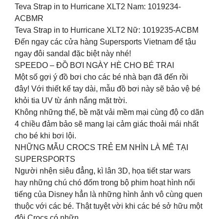
Teva Strap in to Hurricane XLT2 Nam: 1019234-
ACBMR
Teva Strap in to Hurricane XLT2 Nữ: 1019235-ACBM
Đến ngay các cửa hàng Supersports Vietnam để tậu
ngay đôi sandal đặc biệt này nhé!
SPEEDO – ĐỒ BƠI NGÀY HÈ CHO BÉ TRAI
Một số gợi ý đồ bơi cho các bé nhà bạn đã đến rồi
đây! Với thiết kế tay dài, mẫu đồ bơi này sẽ bảo vệ bé
khỏi tia UV từ ánh nắng mặt trời.
Không những thế, bề mặt vải mềm mại cùng độ co dãn
4 chiều đảm bảo sẽ mang lại cảm giác thoải mái nhất
cho bé khi bơi lội.
NHỮNG MẪU CROCS TRẺ EM NHÌN LÀ MÊ TẠI
SUPERSPORTS
Người nhện siêu đẳng, kì lân 3D, họa tiết star wars
hay những chú chó đốm trong bộ phim hoạt hình nổi
tiếng của Disney hẳn là những hình ảnh vô cùng quen
thuộc với các bé. Thật tuyệt vời khi các bé sở hữu một
đôi Crocs có nhữn