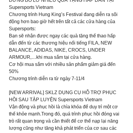
ĐỪNG BỎ LỠ NHIỀU QUÀ TẶNG HẤP DẪN TẠI
Supersports Vietnam
Chương trình Hung King’s Festival đang diễn ra sôi
động hơn bao giờ hết trên tất cả các cửa hàng của
Supersports:
Bạn sẽ nhận được ngay các quà tặng thể thao hấp
dẫn đến từ các thương hiệu nổi tiếng FILA, NEW
BALANCE, ADIDAS, NIKE, CROCS, UNDER
ARMOUR,…khi mua sắm tại cửa hàng.
Cơ hội mua sắm với nhiều sản phẩm giảm giá đến
50%
Chương trình diễn ra từ ngày 7-11/4
[NEW ARRIVAL] SKLZ DỤNG CỤ HỖ TRỢ PHỤC
HỒI SAU TẬP LUYỆN Supersports Vietnam
Vận động và phục hồi là chìa khóa để duy trì một cơ
thể khỏe mạnh.Trong đó, quá trình phục hồi đóng vai
trò rất quan trọng và cần thiết để cơ thể nạp lại năng
lượng cũng như tăng khả phát triển của cơ sau các