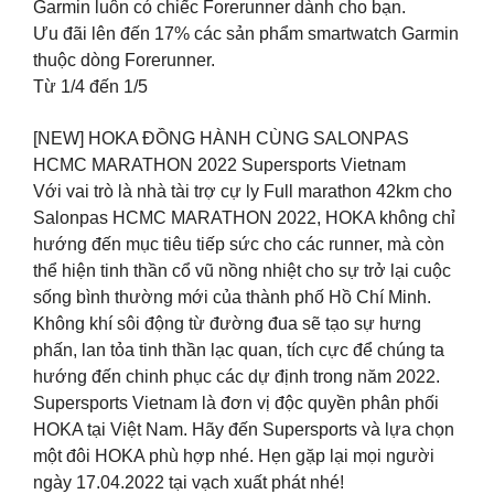
Garmin luôn có chiếc Forerunner dành cho bạn.
Ưu đãi lên đến 17% các sản phẩm smartwatch Garmin
thuộc dòng Forerunner.
Từ 1/4 đến 1/5
[NEW] HOKA ĐỒNG HÀNH CÙNG SALONPAS
HCMC MARATHON 2022 Supersports Vietnam
Với vai trò là nhà tài trợ cự ly Full marathon 42km cho
Salonpas HCMC MARATHON 2022, HOKA không chỉ
hướng đến mục tiêu tiếp sức cho các runner, mà còn
thể hiện tinh thần cổ vũ nồng nhiệt cho sự trở lại cuộc
sống bình thường mới của thành phố Hồ Chí Minh.
Không khí sôi động từ đường đua sẽ tạo sự hưng
phấn, lan tỏa tinh thần lạc quan, tích cực để chúng ta
hướng đến chinh phục các dự định trong năm 2022.
Supersports Vietnam là đơn vị độc quyền phân phối
HOKA tại Việt Nam. Hãy đến Supersports và lựa chọn
một đôi HOKA phù hợp nhé. Hẹn gặp lại mọi người
ngày 17.04.2022 tại vạch xuất phát nhé!