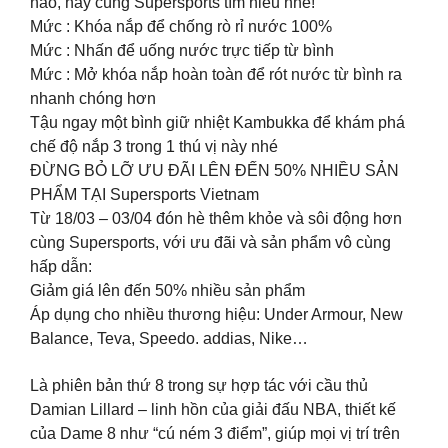
nào, hãy cùng Supersports tìm hiểu nhé!
Mức : Khóa nắp để chống rò rỉ nước 100%
Mức : Nhấn để uống nước trực tiếp từ bình
Mức : Mở khóa nắp hoàn toàn để rót nước từ bình ra
nhanh chóng hơn
Tậu ngay một bình giữ nhiệt Kambukka để khám phá
chế độ nắp 3 trong 1 thú vị này nhé
ĐỪNG BỎ LỠ ƯU ĐÃI LÊN ĐẾN 50% NHIỀU SẢN
PHẨM TẠI Supersports Vietnam
Từ 18/03 – 03/04 đón hè thêm khỏe và sôi động hơn
cùng Supersports, với ưu đãi và sản phẩm vô cùng
hấp dẫn:
Giảm giá lên đến 50% nhiều sản phẩm
Áp dụng cho nhiều thương hiệu: Under Armour, New
Balance, Teva, Speedo. addias, Nike…
Là phiên bản thứ 8 trong sự hợp tác với cầu thủ
Damian Lillard – linh hồn của giải đấu NBA, thiết kế
của Dame 8 như “cú ném 3 điểm”, giúp mọi vị trí trên