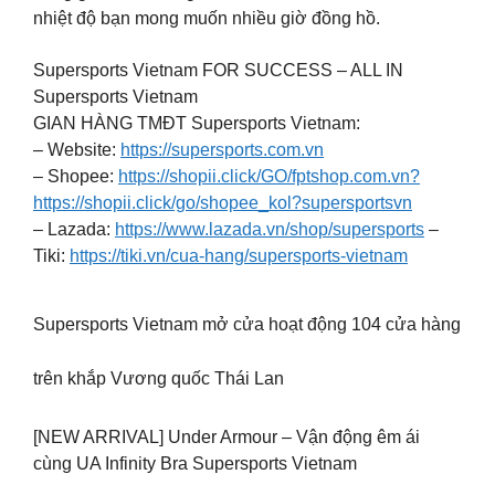
nhiệt độ bạn mong muốn nhiều giờ đồng hồ.
Supersports Vietnam FOR SUCCESS – ALL IN
Supersports Vietnam
GIAN HÀNG TMĐT Supersports Vietnam:
– Website:
https://supersports.com.vn
– Shopee:
https://shopii.click/GO/fptshop.com.vn?
https://shopii.click/go/shopee_kol?supersportsvn
– Lazada:
https://www.lazada.vn/shop/supersports
–
Tiki:
https://tiki.vn/cua-hang/supersports-vietnam
Supersports Vietnam mở cửa hoạt động 104 cửa hàng
trên khắp Vương quốc Thái Lan
[NEW ARRIVAL] Under Armour – Vận động êm ái
cùng UA Infinity Bra Supersports Vietnam