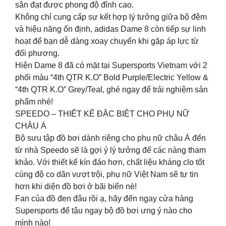
sân đạt được phong độ đỉnh cao.
Không chỉ cung cấp sự kết hợp lý tưởng giữa bộ đệm
và hiệu năng ổn định, adidas Dame 8 còn tiếp sự linh
hoạt để bạn dễ dàng xoay chuyển khi gặp áp lực từ
đối phương.
Hiện Dame 8 đã có mặt tại Supersports Vietnam với 2
phối màu “4th QTR K.O” Bold Purple/Electric Yellow &
“4th QTR K.O” Grey/Teal, ghé ngay để trải nghiệm sản
phẩm nhé!
SPEEDO – THIẾT KẾ ĐẶC BIỆT CHO PHỤ NỮ
CHÂU Á
Bộ sưu tập đồ bơi dành riêng cho phụ nữ châu Á đến
từ nhà Speedo sẽ là gợi ý lý tưởng để các nàng tham
khảo. Với thiết kế kín đáo hơn, chất liệu kháng clo tốt
cùng độ co dãn vượt trội, phụ nữ Việt Nam sẽ tự tin
hơn khi diện đồ bơi ở bãi biển nè!
Fan của đồ đen đâu rồi ạ, hãy đến ngay cửa hàng
Supersports để tậu ngay bộ đồ bơi ưng ý nào cho
mình nào!