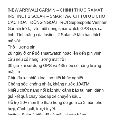
[NEW ARRIVAL] GARMIN – CHÍNH THỨC RA MẮT
INSTINCT 2 SOLAR – SMARTWATCH TỐI ƯU CHO
CÁC HOẠT ĐỘNG NGOÀI TRỜI Supersports Vietnam
Garmin trở lại với một dòng smartwatch GPS cực cá
tính. Tính năng của Instinct 2 Solar sẽ làm bạn thích
mê với:
Thời lượng pin:
28 ngày ở chế độ smartwatch hoặc lên đến pin vĩnh
cửu nếu có năng lượng mặt trời
30 giờ khi sử dụng GPS và 48h nếu có năng lượng
mặt trời
Chịu được nhiều loại thời tiết khắc nghiệt
Chống sốc, chống nhiệt, kháng nước 10ATM
Nhiều chức năng nổi bật như cảnh báo tai nạn, đánh
giá kết quả chạy bộ/đạp xe chuyên sâu…
Hỗ trợ 30+ môn thể thao trong đó gồm cả 3 môn phối
hợp, đánh golf, trượt tuyết…
Instinct Solar 2 hiện đã có mặt tại cửa hàng