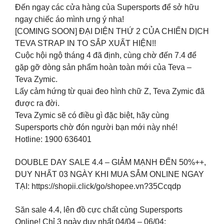
Đến ngay các cửa hàng của Supersports để sở hữu
ngay chiếc áo mình ưng ý nha!
[COMING SOON] ĐẠI DIỆN THỨ 2 CỦA CHIẾN DỊCH
TEVA STRAP IN TO SẮP XUẤT HIỆN!!
Cuộc hội ngộ tháng 4 đã định, cùng chờ đến 7.4 để
gặp gỡ dòng sản phẩm hoàn toàn mới của Teva –
Teva Zymic.
Lấy cảm hứng từ quai đeo hình chữ Z, Teva Zymic đã
được ra đời.
Teva Zymic sẽ có điều gì đặc biệt, hãy cùng
Supersports chờ đón người bạn mới này nhé!
Hotline: 1900 636401
DOUBLE DAY SALE 4.4 – GIẢM MẠNH ĐẾN 50%++,
DUY NHẤT 03 NGÀY KHI MUA SẮM ONLINE NGAY
TẠI: https://shopii.click/go/shopee.vn?35Ccqdp
Săn sale 4.4, lên đồ cực chất cùng Supersports
Online! Chỉ 3 ngày duy nhất 04/04 – 06/04: