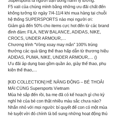
Supersports là người bạn đồng hành lý tưởng.
F5 vali của chúng mình bằng những ưu đãi chất đến
không tưởng từ ngày 7/4-11/4 khi mua hàng tại chuỗi
hệ thống SUPERSPORTS nào mọi người ơi:
Giảm giá đến 50% cho items cực hot đến từ các brand
đình đám: FILA, NEW BALANCE, ADIDAS, NIKE,
CROCS, UNDER ARMOUR,…
Chương trình “Vòng xoay may mắn” 100% trúng
thưởng các quà tặng thể thao hấp dẫn từ thương hiệu
ADIDAS, PUMA, NIKE, UNDER ARMOUR,… ()
Ưu đãi áp dụng bao gồm quần áo, giày thể thao, phụ
kiện thể thao,…
[KID COLLECTION] HÈ NĂNG ĐỘNG – BÉ THOẢI
MÁI CÙNG Supersports Vietnam
Mùa hè sắp đến rồi, ba mẹ đã có kế hoạch gì cho kỳ
nghỉ hè của bé con thật nhiều màu sắc chưa nào?
Nhắn nhỏ với mọi người: bí quyết để con có một mùa
hè tuyệt vời đó chính là bổ sung những hoạt động thú