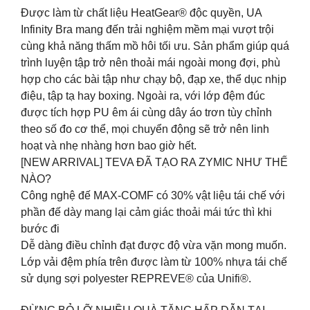
Được làm từ chất liệu HeatGear® độc quyền, UA
Infinity Bra mang đến trải nghiệm mềm mại vượt trội
cùng khả năng thấm mồ hôi tối ưu. Sản phẩm giúp quá
trình luyện tập trở nên thoải mái ngoài mong đợi, phù
hợp cho các bài tập như chạy bộ, đạp xe, thể dục nhịp
điệu, tập tạ hay boxing. Ngoài ra, với lớp đệm đúc
được tích hợp PU êm ái cùng dây áo trơn tùy chỉnh
theo số đo cơ thể, mọi chuyển động sẽ trở nên linh
hoạt và nhẹ nhàng hơn bao giờ hết.
[NEW ARRIVAL] TEVA ĐÃ TẠO RA ZYMIC NHƯ THẾ
NÀO?
Công nghệ đế MAX-COMF có 30% vật liệu tái chế với
phần đế dày mang lại cảm giác thoải mái tức thì khi
bước đi
Dễ dàng điều chỉnh đạt được độ vừa vặn mong muốn.
Lớp vải đệm phía trên được làm từ 100% nhựa tái chế
sử dụng sợi polyester REPREVE® của Unifi®.