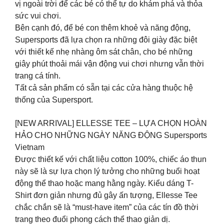
vị ngoài trời để các bé có thể tự do khám phá và thỏa
sức vui chơi.
Bên cạnh đó, để bé con thêm khoẻ và năng động,
Supersports đã lựa chọn ra những đôi giày đặc biệt
với thiết kế nhẹ nhàng ôm sát chân, cho bé những
giây phút thoải mái vận động vui chơi nhưng vẫn thời
trang cá tính.
Tất cả sản phẩm có sẵn tại các cửa hàng thuộc hệ
thống của Supersport.
[NEW ARRIVAL] ELLESSE TEE – LỰA CHỌN HOÀN
HẢO CHO NHỮNG NGÀY NĂNG ĐỘNG Supersports
Vietnam
Được thiết kế với chất liệu cotton 100%, chiếc áo thun
này sẽ là sự lựa chọn lý tưởng cho những buổi hoạt
động thể thao hoặc mang hằng ngày. Kiểu dáng T-
Shirt đơn giản nhưng đủ gây ấn tượng, Ellesse Tee
chắc chắn sẽ là “must-have item” của các tín đồ thời
trang theo đuổi phong cách thể thao giản dị.