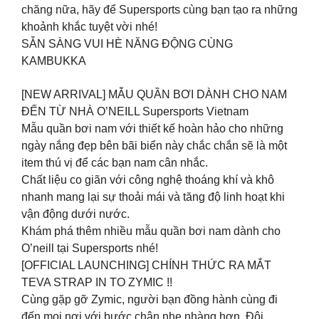
chăng nữa, hãy để Supersports cùng bạn tạo ra những
khoảnh khắc tuyệt vời nhé!
SẴN SÀNG VUI HÈ NĂNG ĐỘNG CÙNG
KAMBUKKA
[NEW ARRIVAL] MẪU QUẦN BƠI DÀNH CHO NAM
ĐẾN TỪ NHÀ O’NEILL Supersports Vietnam
Mẫu quần bơi nam với thiết kế hoàn hảo cho những
ngày nắng đẹp bên bãi biển này chắc chắn sẽ là một
item thú vị để các bạn nam cân nhắc.
Chất liệu co giãn với công nghệ thoáng khí và khô
nhanh mang lại sự thoải mái và tăng độ linh hoạt khi
vận động dưới nước.
Khám phá thêm nhiều mẫu quần bơi nam dành cho
O’neill tại Supersports nhé!
[OFFICIAL LAUNCHING] CHÍNH THỨC RA MẮT
TEVA STRAP IN TO ZYMIC !!
Cùng gặp gỡ Zymic, người bạn đồng hành cùng đi
đến mọi nơi với bước chân nhẹ nhàng hơn. Đôi