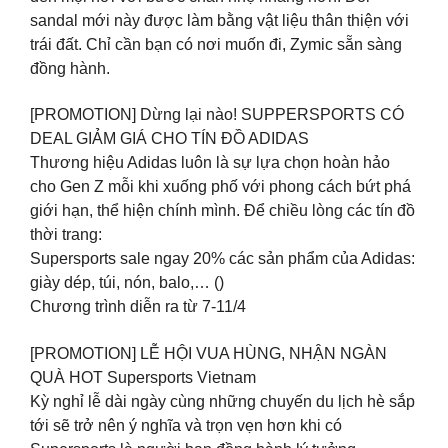
sandal mới này được làm bằng vật liệu thân thiện với
trái đất. Chỉ cần bạn có nơi muốn đi, Zymic sẵn sàng
đồng hành.
[PROMOTION] Dừng lại nào! SUPPERSPORTS CÓ
DEAL GIẢM GIÁ CHO TÍN ĐỒ ADIDAS
Thương hiệu Adidas luôn là sự lựa chọn hoàn hảo
cho Gen Z mỗi khi xuống phố với phong cách bứt phá
giới hạn, thể hiện chính mình. Để chiều lòng các tín đồ
thời trang:
Supersports sale ngay 20% các sản phẩm của Adidas:
giày dép, túi, nón, balo,… ()
Chương trình diễn ra từ 7-11/4
[PROMOTION] LỄ HỘI VUA HÙNG, NHẬN NGÀN
QUÀ HOT Supersports Vietnam
Kỳ nghỉ lễ dài ngày cùng những chuyến du lịch hè sắp
tới sẽ trở nên ý nghĩa và trọn vẹn hơn khi có