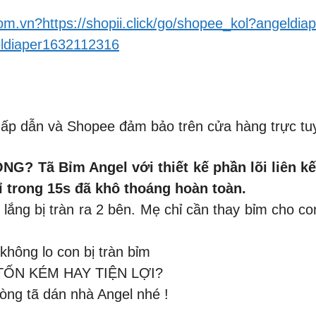
com.vn?https://shopii.click/go/shopee_kol?angeldiap
eldiaper1632112316
ấp dẫn và Shopee đảm bảo trên cửa hàng trực tu
 Tã Bỉm Angel với thiết kế phần lõi liên kế
ỉ trong 15s đã khô thoáng hoàn toàn.
 lắng bị tràn ra 2 bên. Mẹ chỉ cần thay bỉm cho co
hông lo con bị tràn bỉm
TỐN KÉM HAY TIỆN LỢI?
dòng tã dán nhà Angel nhé !