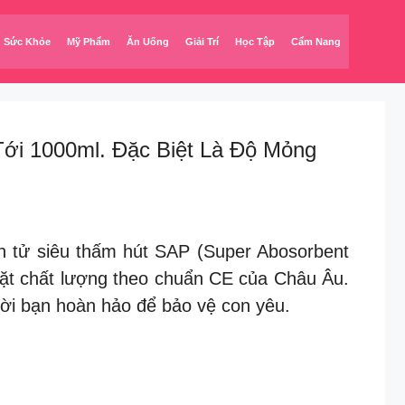
Sức Khỏe
Mỹ Phẩm
Ăn Uống
Giải Trí
Học Tập
Cẩm Nang
ới 1000ml. Đặc Biệt Là Độ Mỏng
n tử siêu thấm hút SAP (Super Abosorbent
mặt chất lượng theo chuẩn CE của Châu Âu.
ời bạn hoàn hảo để bảo vệ con yêu.