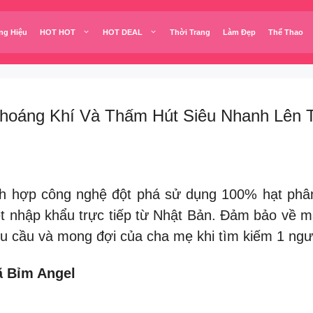
ng Hiệu
HOT HOT
HOT DEAL
Thời Trang
Làm Đẹp
Thể Thao
Thoáng Khí Và Thấm Hút Siêu Nhanh Lên T
ích hợp công nghệ đột phá sử dụng 100% hạt phâ
ệt nhập khẩu trực tiếp từ Nhật Bản. Đảm bảo về 
u cầu và mong đợi của cha mẹ khi tìm kiếm 1 ngư
ã Bỉm Angel