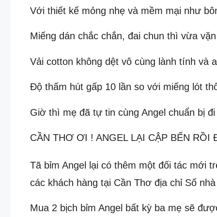
Với thiết kế mỏng nhẹ và mềm mại như bông
Miếng dán chắc chắn, đai chun thì vừa vặn 
Vải cotton không dệt vô cùng lành tính và 
Độ thấm hút gấp 10 lần so với miếng lót t
Giờ thì mẹ đã tự tin cùng Angel chuẩn bị đi
CẦN THƠ ƠI ! ANGEL LẠI CẬP BẾN RỒI 
Tã bỉm Angel lại có thêm một đối tác mới t
các khách hàng tại Cần Thơ địa chỉ Số nh
Mua 2 bịch bỉm Angel bất kỳ ba mẹ sẽ được