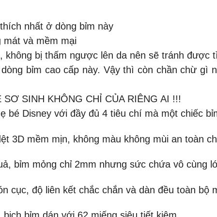
 thích nhất ở dòng bỉm này
ng mát và mềm mại
, không bị thấm ngược lên da nên sẽ tránh được t
 dòng bỉm cao cấp này. Vậy thì còn chần chừ gì 
SƠ SINH KHÔNG CHỈ CỦA RIÊNG AI !!!
ẹ bé Disney với đầy đủ 4 tiêu chí mà một chiếc bỉ
 dệt 3D mềm mịn, không màu không mùi an toàn ch
 quả, bỉm mỏng chỉ 2mm nhưng sức chứa vô cùng l
n cục, độ liên kết chắc chắn và dàn đều toàn bộ 
 bịch bỉm dán với 62 miếng siêu tiết kiệm