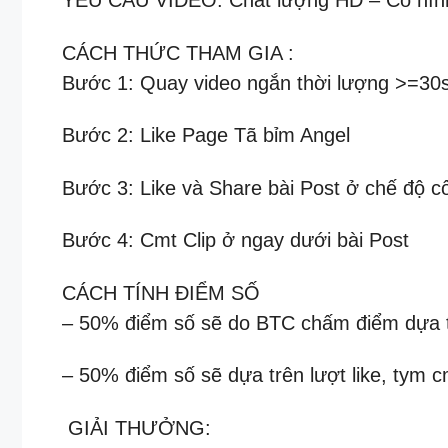
YÊU CẦU VIDEO: Chất lượng HD – Có hình 
CÁCH THỨC THAM GIA :
Bước 1: Quay video ngắn thời lượng >=30s
Bước 2: Like Page Tã bỉm Angel
Bước 3: Like và Share bài Post ở chế độ c
Bước 4: Cmt Clip ở ngay dưới bài Post
CÁCH TÍNH ĐIỂM SỐ
– 50% điểm số sẽ do BTC chấm điểm dựa the
– 50% điểm số sẽ dựa trên lượt like, tym cm
️ GIẢI THƯỞNG: