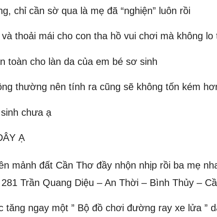
, chỉ cần sờ qua là mẹ đã “nghiện” luôn rồi
và thoải mái cho con tha hồ vui chơi mà không lo 
an toàn cho làn da của em bé sơ sinh
hông thường nên tính ra cũng sẽ không tốn kém h
 sinh chưa ạ
ĐÂY Ạ
rên mảnh đất Cần Thơ đầy nhộn nhịp rồi ba mẹ nha.
à 281 Trần Quang Diệu – An Thời – Bình Thủy – C
 tăng ngay một ” Bộ đồ chơi đường ray xe lửa ” d