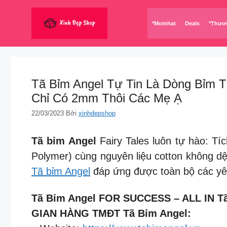
Chuyển
đến
*Moinhat
Deals
*Thươ
nội
dung
Tã Bỉm Angel Tự Tin Là Dòng Bỉm 
Chỉ Có 2mm Thôi Các Mẹ Ạ
22/03/2023
Bởi
xinhdepshop
Tã bỉm Angel
Fairy Tales luôn tự hào: T
Polymer) cùng nguyên liệu cotton không d
Tã bỉm Angel
đáp ứng được toàn bộ các yê
Tã Bỉm Angel FOR SUCCESS – ALL IN T
GIAN HÀNG TMĐT Tã Bỉm Angel: