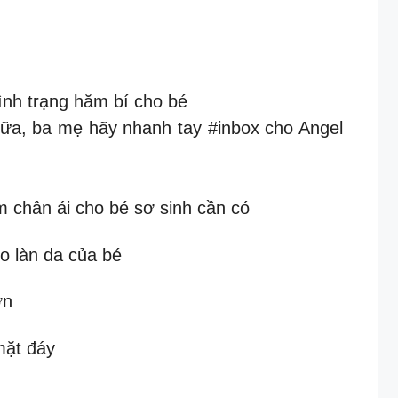
ình trạng hăm bí cho bé
nữa, ba mẹ hãy nhanh tay #inbox cho Angel
m chân ái cho bé sơ sinh cần có
o làn da của bé
ớn
mặt đáy