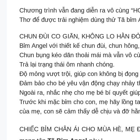
Chương trình vẫn đang diễn ra vô cùng “H
Thơ để được trải nghiệm dùng thử Tã bỉm 
CHUN ĐÙI CO GIÃN, KHÔNG LO HẰN Đ
Bỉm Angel với thiết kế chun đùi, chun hông
Chun bụng kéo dãn thoải mái mà vẫn vô c
Trả lại trạng thái ôm nhanh chóng.
Độ mỏng vượt trội, giúp con không bị đọng
Đảm bảo cho bé yêu vận động chạy nhảy tho
Ngoài ra, nhắc nhẹ cho mẹ bé bí quyết giú
Trước khi mặc bỉm cho con, mẹ hãy lồng t
của mẹ, con sẽ cảm thấy dễ chịu và đỡ hằ
CHIẾC BỈM CHÂN ÁI CHO MÙA HÈ, MẸ ĐÃ 