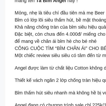
mang tên
Tã Bỉm Angel
này !
Mỏng, nhẹ là tiêu chí đầu tiên mà mẹ Beer
Bỉm có lớp lõi siêu thấm hút, bề mặt thoá
Khả năng chống tràn của bỉm siêu hiệu quả
Đặc biệt, còn chưa đến 4.000đ/ miếng cho
để mang về chân ái bỉm hè cho bé nhé
CÔNG CUỘC TÌM “BỈM CHÂN ÁI” CHO BÉ 
Một chiếc review siêu siêu có tâm đến từ m
Angel được làm từ chất liệu Cotton không
Thiết kế vách ngăn 2 lớp chống tràn hiệu
Bỉm thấm hút siêu nhanh mà không hề bị vó
Angel đang có chương trình sale chỉ 225k/1