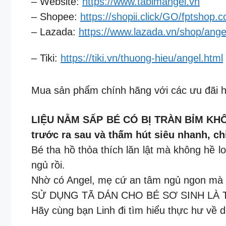
– Website:
https://www.tabimangel.vn
– Shopee:
https://shopii.click/GO/fptshop.
– Lazada:
https://www.lazada.vn/shop/ang
– Tiki:
https://tiki.vn/thuong-hieu/angel.html
Mua sản phẩm chính hãng với các ưu đãi h
LIỆU NẰM SẤP BÉ CÓ BỊ TRÀN BỈM KHÔNG?
trước ra sau và thấm hút siêu nhanh, ch
Bé tha hồ thỏa thích lăn lật mà không hề lo
ngủ rồi.
Nhờ có Angel, mẹ cứ an tâm ngủ ngon mà k
SỬ DỤNG TÃ DÁN CHO BÉ SƠ SINH LÀ 
Hãy cùng bạn Linh đi tìm hiểu thực hư về 