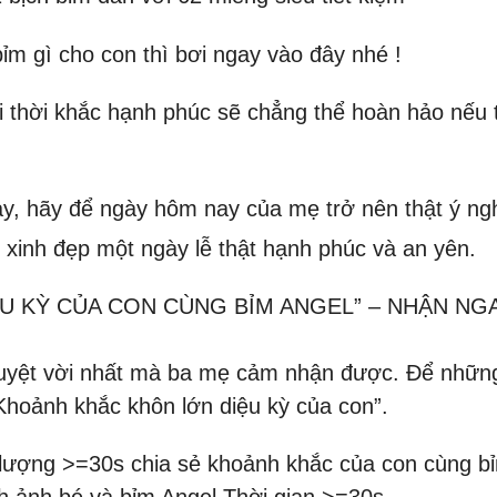
ỉm gì cho con thì bơi ngay vào đây nhé !
ọi thời khắc hạnh phúc sẽ chẳng thể hoàn hảo nếu 
, hãy để ngày hôm nay của mẹ trở nên thật ý nghĩ
xinh đẹp một ngày lễ thật hạnh phúc và an yên.
ỆU KỲ CỦA CON CÙNG BỈM ANGEL” – NHẬN NG
 tuyệt vời nhất mà ba mẹ cảm nhận được. Để những
Khoảnh khắc khôn lớn diệu kỳ của con”.
lượng >=30s chia sẻ khoảnh khắc của con cùng b