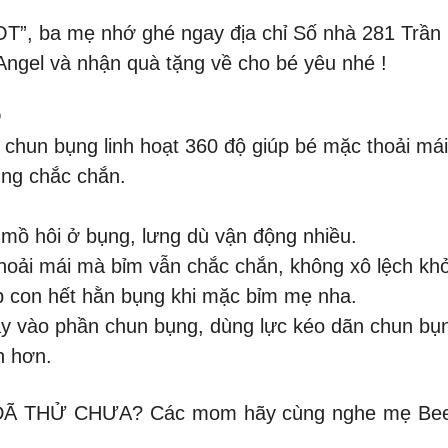
OT”, ba mẹ nhớ ghé ngay địa chỉ Số nhà 281 Trần
Angel và nhận quà tặng về cho bé yêu nhé !
Ỏ
, chun bụng linh hoạt 360 độ giúp bé mặc thoải má
ùng chắc chắn.
 mồ hôi ở bụng, lưng dù vận động nhiều.
ải mái mà bỉm vẫn chắc chắn, không xô lệch khỏi 
p con hết hằn bụng khi mặc bỉm mẹ nha.
ay vào phần chun bụng, dùng lực kéo dãn chun bụ
n hơn.
THỬ CHƯA? Các mom hãy cùng nghe mẹ Beer c