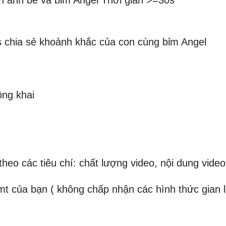
ảnh bé và bỉm Angel Thời gian >=30s
 chia sẻ khoảnh khắc của con cùng bỉm Angel
ông khai
o các tiêu chí: chất lượng video, nội dung vide
t của bạn ( không chấp nhận các hình thức gian lậ