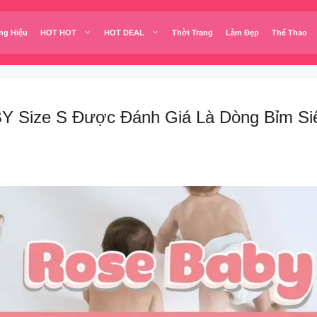
ng Hiệu
HOT HOT
HOT DEAL
Thời Trang
Làm Đẹp
Thể Thao
 Size S Được Đánh Giá Là Dòng Bỉm Siêu