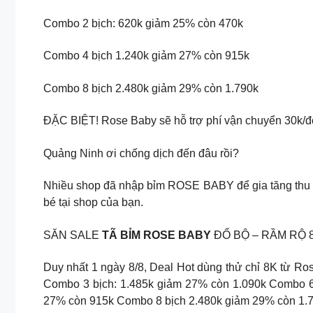
Combo 2 bịch: 620k giảm 25% còn 470k
Combo 4 bịch 1.240k giảm 27% còn 915k
Combo 8 bịch 2.480k giảm 29% còn 1.790k
ĐẶC BIỆT! Rose Baby sẽ hỗ trợ phí vận chuyển 30k/đơ
Quảng Ninh ơi chống dịch đến đâu rồi?
Nhiều shop đã nhập bỉm ROSE BABY để gia tăng thu 
bé tại shop của bạn.
SĂN SALE
TÃ BỈM ROSE BABY
ĐỔ BỘ – RẦM RỘ 8
Duy nhất 1 ngày 8/8, Deal Hot dùng thử chỉ 8K từ R
Combo 3 bịch: 1.485k giảm 27% còn 1.090k Combo 6
27% còn 915k Combo 8 bịch 2.480k giảm 29% còn 1.79