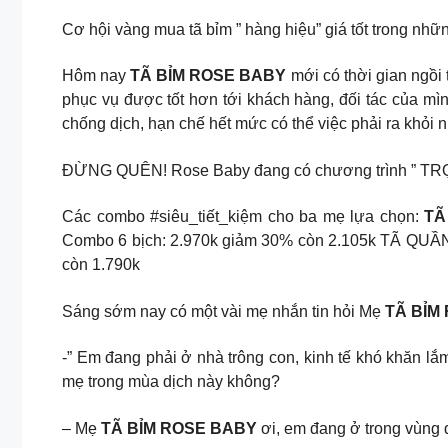
Cơ hội vàng mua tã bỉm ” hàng hiệu” giá tốt trong 
Hôm nay
TÃ BỈM ROSE BABY
mới có thời gian ngồi 
phục vụ được tốt hơn tới khách hàng, đối tác của m
chống dịch, hạn chế hết mức có thể việc phải ra khỏi n
ĐỪNG QUÊN! Rose Baby đang có chương trình ” TR
Các combo #siêu_tiết_kiệm cho ba mẹ lựa chọn:
TÃ
Combo 6 bịch: 2.970k giảm 30% còn 2.105k TÃ QUẦN
còn 1.790k
Sáng sớm nay có một vài mẹ nhắn tin hỏi Mẹ
TÃ BỈM
-” Em đang phải ở nhà trông con, kinh tế khó khăn lắ
mẹ trong mùa dịch này không?
– Mẹ
TÃ BỈM ROSE BABY
ơi, em đang ở trong vùng 