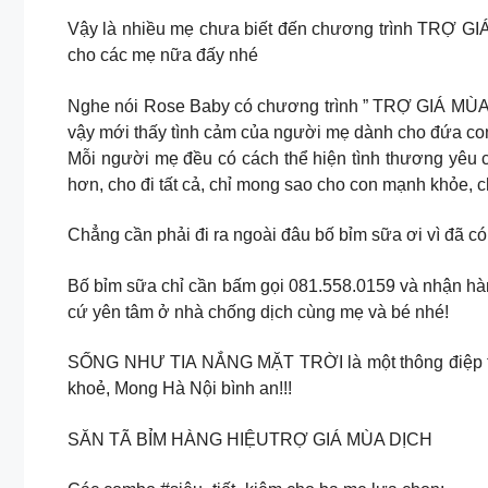
Vậy là nhiều mẹ chưa biết đến chương trình TRỢ GIÁ
cho các mẹ nữa đấy nhé
Nghe nói Rose Baby có chương trình ” TRỢ GIÁ MÙA D
vậy mới thấy tình cảm của người mẹ dành cho đứa con
Mỗi người mẹ đều có cách thể hiện tình thương yêu củ
hơn, cho đi tất cả, chỉ mong sao cho con mạnh khỏe,
Chẳng cần phải đi ra ngoài đâu bố bỉm sữa ơi vì đã c
Bố bỉm sữa chỉ cần bấm gọi 081.558.0159 và nhận 
cứ yên tâm ở nhà chống dịch cùng mẹ và bé nhé!
SỐNG NHƯ TIA NẮNG MẶT TRỜI là một thông điệp tuyệ
khoẻ, Mong Hà Nội bình an!!!
SĂN TÃ BỈM HÀNG HIỆUTRỢ GIÁ MÙA DỊCH