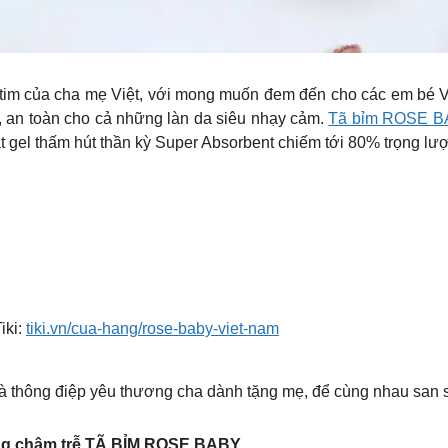
i tim của cha mẹ Việt, với mong muốn đem đến cho các em bé
n, an toàn cho cả những làn da siêu nhạy cảm.
Tã bỉm ROSE 
t gel thấm hút thần kỳ Super Absorbent chiếm tới 80% trọng lư
iki:
tiki.vn/cua-hang/rose-baby-viet-nam
thông điệp yêu thương cha dành tặng mẹ, để cùng nhau san sẻ
hàng chậm trễ TÃ BỈM ROSE BABY