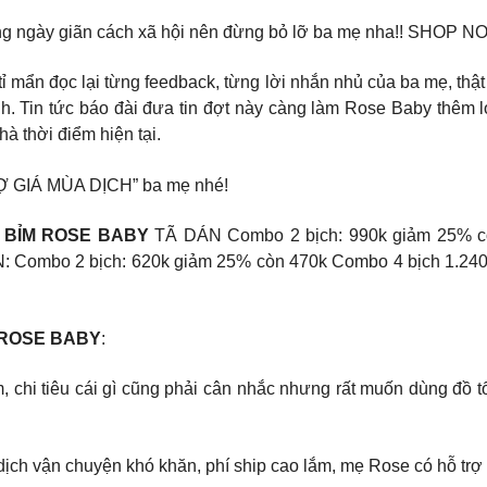
những ngày giãn cách xã hội nên đừng bỏ lỡ ba mẹ nha!! SHO
tỉ mẩn đọc lại từng feedback, từng lời nhắn nhủ của ba mẹ, th
ình. Tin tức báo đài đưa tin đợt này càng làm Rose Baby thê
hà thời điểm hiện tại.
Ợ GIÁ MÙA DỊCH” ba mẹ nhé!
 BỈM ROSE BABY
TÃ DÁN Combo 2 bịch: 990k giảm 25% cò
: Combo 2 bịch: 620k giảm 25% còn 470k Combo 4 bịch 1.24
 ROSE BABY
:
m, chi tiêu cái gì cũng phải cân nhắc nhưng rất muốn dùng đồ t
dịch vận chuyện khó khăn, phí ship cao lắm, mẹ Rose có hỗ trợ 