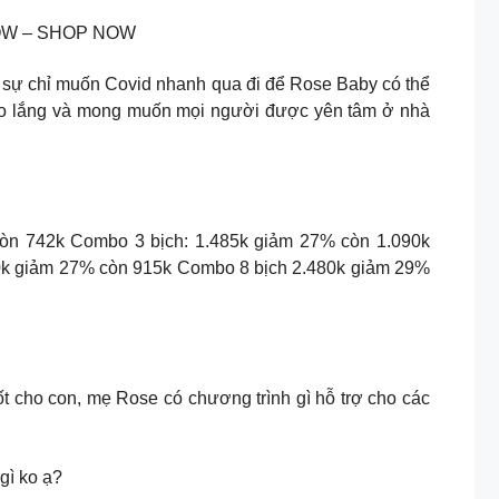
P NOW – SHOP NOW
ật sự chỉ muốn Covid nhanh qua đi để Rose Baby có thể
m lo lắng và mong muốn mọi người được yên tâm ở nhà
n 742k Combo 3 bịch: 1.485k giảm 27% còn 1.090k
0k giảm 27% còn 915k Combo 8 bịch 2.480k giảm 29%
ốt cho con, mẹ Rose có chương trình gì hỗ trợ cho các
gì ko ạ?