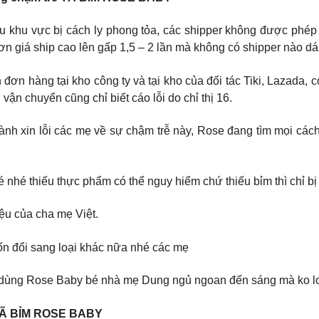
u khu vực bị cách ly phong tỏa, các shipper không được phép
ơn giá ship cao lên gấp 1,5 – 2 lần mà không có shipper nào d
đơn hàng tại kho công ty và tại kho của đối tác Tiki, Lazada
ận chuyển cũng chỉ biết cáo lỗi do chỉ thị 16.
ành xin lỗi các mẹ về sự chậm trễ này, Rose đang tìm mọi các
nhé thiếu thực phẩm có thể nguy hiểm chứ thiếu bỉm thì chỉ bị 
ệu của cha mẹ Việt.
n đổi sang loại khác nữa nhé các mẹ
dùng Rose Baby bé nhà mẹ Dung ngủ ngoan đến sáng mà ko lo t
Ã BỈM ROSE BABY