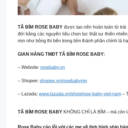
TÃ BỈM ROSE BABY
được tạo nên hoàn toàn từ trá
đời bằng các nguyên liệu chọn lọc thật sự thiên nhiê
mịn như bông thì bên trong bỉm thành phần chính là hạ
GIAN HÀNG TMĐT TÃ BỈM ROSE BABY:
– Website:
rosebaby.vn
– Shopee:
shopee.vn/rosebabymn
– Lazada:
www.lazada.vn/shop/rose-baby-viet-nam
– T
TÃ BỈM ROSE BABY
KHÔNG CHỈ LÀ BỈM – mà còn là 
Rose Baby cáo lỗi với các mẹ về tình hình ship 