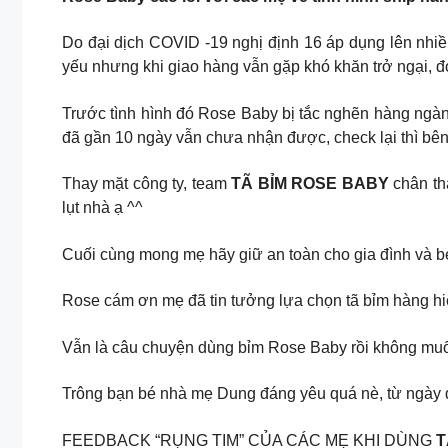
Do đại dịch COVID -19 nghị định 16 áp dụng lên nhiề
yếu nhưng khi giao hàng vẫn gặp khó khăn trở ngại, đ
Trước tình hình đó Rose Baby bị tắc nghẽn hàng ngàn 
đã gần 10 ngày vẫn chưa nhận được, check lại thì bên v
Thay mặt công ty, team
TÃ BỈM ROSE BABY
chân th
lụt nhà ạ ^^
Cuối cùng mong mẹ hãy giữ an toàn cho gia đình và bé 
Rose cám ơn mẹ đã tin tưởng lựa chọn tã bỉm hàng hi
Vẫn là câu chuyện dùng bỉm Rose Baby rồi không muố
Trông bạn bé nhà mẹ Dung đáng yêu quá nè, từ ngày 
FEEDBACK “RỤNG TIM” CỦA CÁC MẸ KHI DÙNG
T