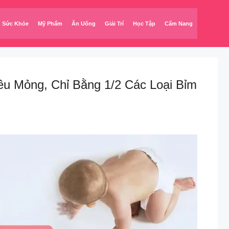
Sức Khỏe
Mỹ Phẩm
Ăn Uống
Giải Trí
Học Tập
Cẩm Nang
 Mỏng, Chỉ Bằng 1/2 Các Loại Bỉm