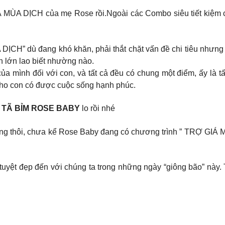
 MÙA DỊCH của mẹ Rose rồi.Ngoài các Combo siêu tiết kiệm ch
ỊCH” dù đang khó khăn, phải thắt chặt vấn đề chi tiêu nhưng 
 lớn lao biết nhường nào.
a mình đối với con, và tất cả đều có chung một điểm, ấy là tấ
 cho con có được cuộc sống hạnh phúc.
ó
TÃ BỈM ROSE BABY
lo rồi nhé
hàng thôi, chưa kể Rose Baby đang có chương trình ” TRỢ G
t đẹp đến với chúng ta trong những ngày “giông bão” này. T