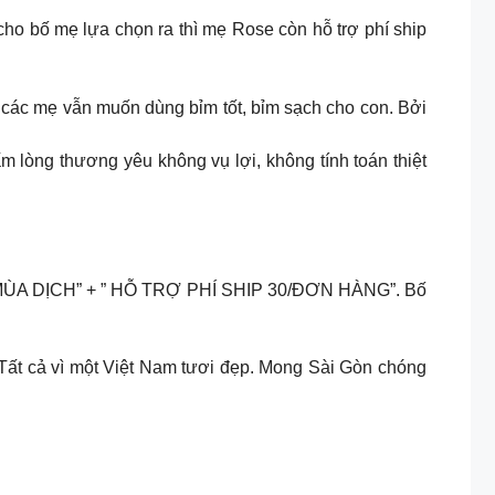
o bố mẹ lựa chọn ra thì mẹ Rose còn hỗ trợ phí ship
các mẹ vẫn muốn dùng bỉm tốt, bỉm sạch cho con. Bởi
m lòng thương yêu không vụ lợi, không tính toán thiệt
IÁ MÙA DỊCH” + ” HỖ TRỢ PHÍ SHIP 30/ĐƠN HÀNG”. Bố
ất cả vì một Việt Nam tươi đẹp. Mong Sài Gòn chóng