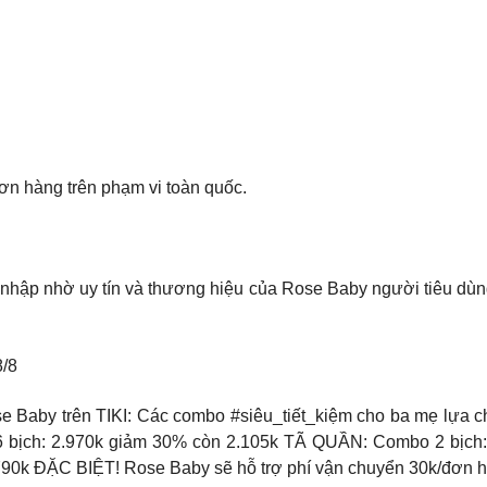
n hàng trên phạm vi toàn quốc.
nhập nhờ uy tín và thương hiệu của Rose Baby người tiêu dùn
/8
ose Baby trên TIKI: Các combo #siêu_tiết_kiệm cho ba mẹ lự
 bịch: 2.970k giảm 30% còn 2.105k TÃ QUẦN: Combo 2 bịch
0k ĐẶC BIỆT! Rose Baby sẽ hỗ trợ phí vận chuyển 30k/đơn hà