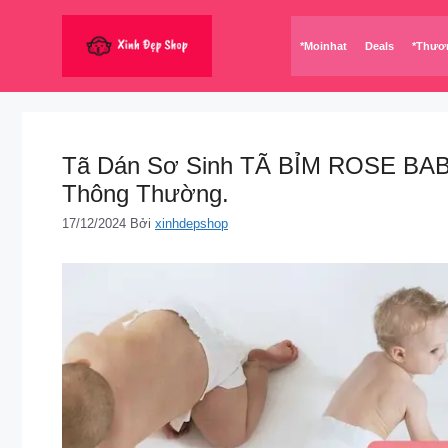
Chuyển
đến
*Moinhat
Deals
*Thươ
nội
dung
Tã Dán Sơ Sinh TÃ BỈM ROSE BABY
Thông Thường.
17/12/2024
Bởi
xinhdepshop