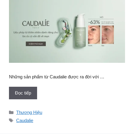
Những sản phẩm từ Caudalie được ra đời với …
Đọc tiếp
Danh
Thương Hiệu
mục
Thẻ
Caudalie