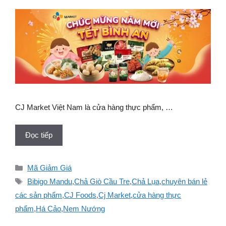
CJ Market Việt Nam là cửa hàng thực phẩm, …
Đọc tiếp
Danh
Mã Giảm Giá
mục
Thẻ
Bibigo Mandu
,
Chả Giò Cầu Tre
,
Chả Lụa
,
chuyên bán lẻ
các sản phẩm
,
CJ Foods
,
Cj Market
,
cửa hàng thực
phẩm
,
Há Cảo
,
Nem Nướng