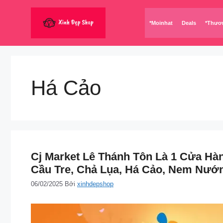
Chuyển
đến
*Moinhat
Deals
*Thươ
nội
dung
Há Cảo
Cj Market Lê Thánh Tôn Là 1 Cửa H
Cầu Tre, Chả Lụa, Há Cảo, Nem Nướn
06/02/2025
Bởi
xinhdepshop