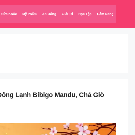
Sức Khỏe
Mỹ Phẩm
Ăn Uống
Giải Trí
Học Tập
Cẩm Nang
ông Lạnh Bibigo Mandu, Chả Giò