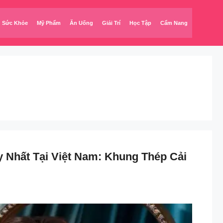
Sức Khỏe
Mỹ Phẩm
Ăn Uống
Giải Trí
Học Tập
Cẩm Nang
 Nhất Tại Việt Nam: Khung Thép Cải