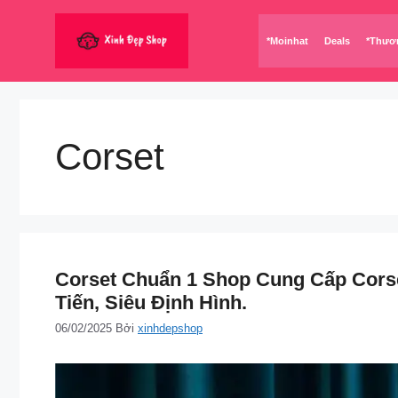
Chuyển
đến
*Moinhat
Deals
*Thươ
nội
dung
Corset
Corset Chuẩn 1 Shop Cung Cấp Corse
Tiến, Siêu Định Hình.
06/02/2025
Bởi
xinhdepshop