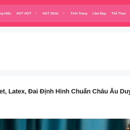
ng Hiệu
HOT HOT
HOT DEAL
Thời Trang
Làm Đẹp
Thể Thao
t, Latex, Đai Định Hình Chuẩn Châu Âu Duy