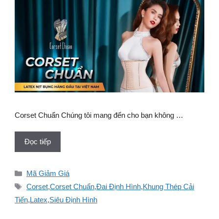
Corset Chuẩn Chúng tôi mang đến cho bạn không …
Đọc tiếp
Danh
Mã Giảm Giá
mục
Thẻ
Corset
,
Corset Chuẩn
,
Đai Định Hình
,
Khung Thép Cải
Tiến
,
Latex
,
Siêu Định Hình