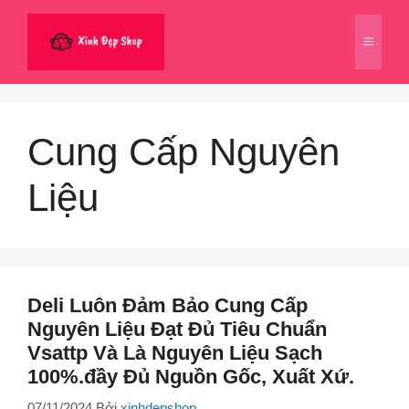
Chuyển
đến
Menu
nội
dung
Cung Cấp Nguyên
Liệu
Deli Luôn Đảm Bảo Cung Cấp
Nguyên Liệu Đạt Đủ Tiêu Chuẩn
Vsattp Và Là Nguyên Liệu Sạch
100%.đầy Đủ Nguồn Gốc, Xuất Xứ.
07/11/2024
Bởi
xinhdepshop