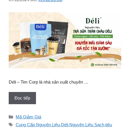
Déli – Tim Corp là nhà sản xuất chuyên …
Đọc tiếp
Danh
Mã Giảm Giá
mục
Thẻ
Cung Cấp Nguyên Liệu
,
Déli
,
Nguyên Liệu Sạch
,
tiêu