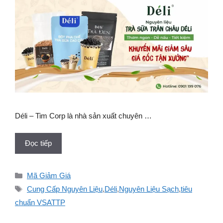
Déli – Tim Corp là nhà sản xuất chuyên …
Đọc tiếp
Danh
Mã Giảm Giá
mục
Thẻ
Cung Cấp Nguyên Liệu
,
Déli
,
Nguyên Liệu Sạch
,
tiêu
chuẩn VSATTP