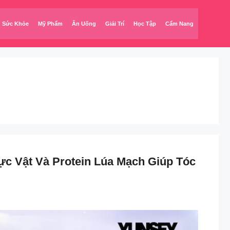
Sức Khỏe
Mỹ Phẩm
Ăn Uống
Giải Trí
Học Tập
Cẩm Nang
c Vật Và Protein Lúa Mạch Giúp Tóc