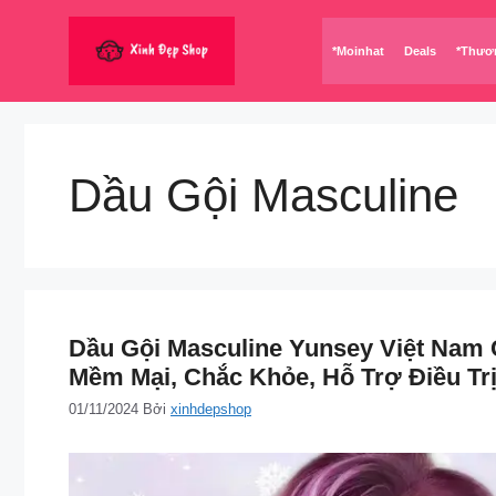
Chuyển
đến
*Moinhat
Deals
*Thươ
nội
dung
Dầu Gội Masculine
Dầu Gội Masculine Yunsey Việt Nam 
Mềm Mại, Chắc Khỏe, Hỗ Trợ Điều Tr
01/11/2024
Bởi
xinhdepshop