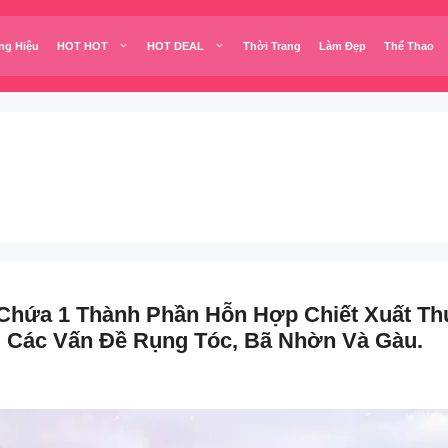
ng Hiệu
HOT HOT
HOT DEAL
Thời Trang
Làm Đẹp
Thể Thao
Chứa 1 Thành Phần Hỗn Hợp Chiết Xuất Thự
ị Các Vấn Đề Rụng Tóc, Bã Nhờn Và Gàu.