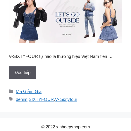
V-SIXTYFOUR tự hào là thương hiệu Việt Nam tiên …
Đọc tiếp
Danh
Mã Giảm Giá
mục
Thẻ
denim
,
SIXTYFOUR
,
V- Sixtyfour
© 2022 xinhdepshop.com