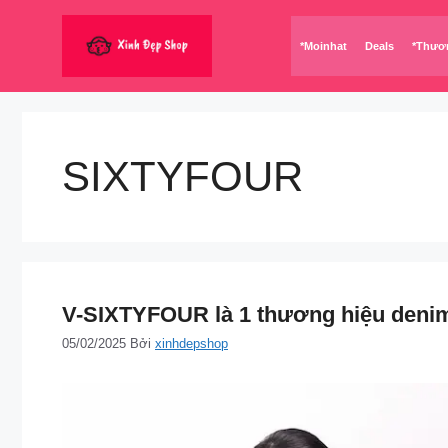
Chuyển
đến
*Moinhat
Deals
*Thươ
nội
dung
SIXTYFOUR
V-SIXTYFOUR là 1 thương hiệu denim
05/02/2025
Bởi
xinhdepshop