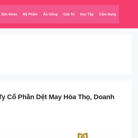
Sức Khỏe
Mỹ Phẩm
Ăn Uống
Giải Trí
Học Tập
Cẩm Nang
Ty Cổ Phần Dệt May Hòa Thọ, Doanh