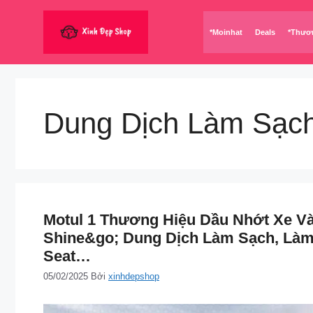
Chuyển
đến
*Moinhat
Deals
*Thươ
nội
dung
Dung Dịch Làm Sạc
Motul 1 Thương Hiệu Dầu Nhớt Xe V
Shine&go; Dung Dịch Làm Sạch, Làm
Seat…
05/02/2025
Bởi
xinhdepshop