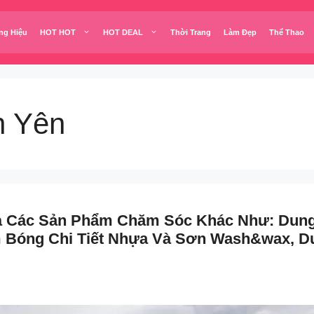
ng Hiệu
HOT HOT
HOT DEAL
Thời Trang
Làm Đẹp
Thể Thao
h Yên
à Các Sản Phẩm Chăm Sóc Khác Như: Dung 
 Bóng Chi Tiết Nhựa Và Sơn Wash&wax, Du