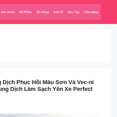
Sức Khỏe
Mỹ Phẩm
Ăn Uống
Giải Trí
Học Tập
Cẩm Nang
Dịch Phục Hồi Màu Sơn Và Vec-ni
ng Dịch Làm Sạch Yên Xe Perfect