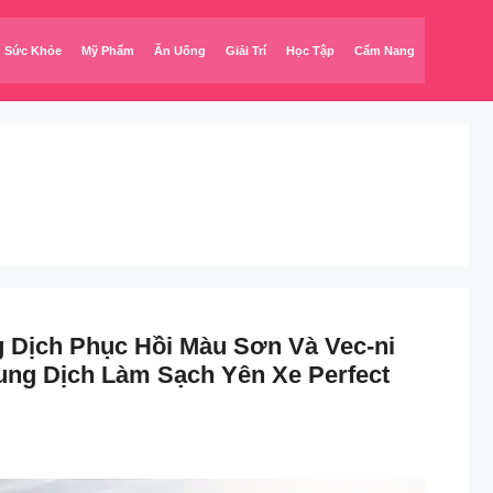
Sức Khỏe
Mỹ Phẩm
Ăn Uống
Giải Trí
Học Tập
Cẩm Nang
Dịch Phục Hồi Màu Sơn Và Vec-ni
ng Dịch Làm Sạch Yên Xe Perfect