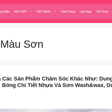
ng Hiệu
HOT HOT
HOT DEAL
Thời Trang
Làm Đẹp
Thể Thao
i Màu Sơn
à Các Sản Phẩm Chăm Sóc Khác Như: Dung 
 Bóng Chi Tiết Nhựa Và Sơn Wash&wax, Du