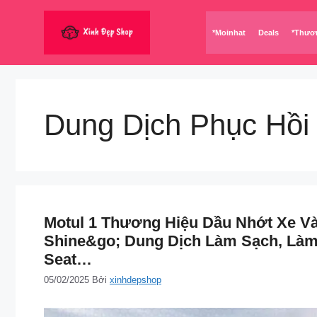
Chuyển
đến
*Moinhat
Deals
*Thươ
nội
dung
Dung Dịch Phục Hồ
Motul 1 Thương Hiệu Dầu Nhớt Xe V
Shine&go; Dung Dịch Làm Sạch, Làm
Seat…
05/02/2025
Bởi
xinhdepshop