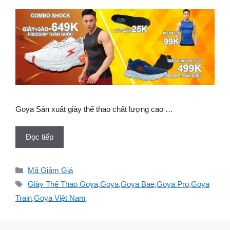
Goya Sản xuất giày thể thao chất lượng cao …
Đọc tiếp
Danh
Mã Giảm Giá
mục
Thẻ
Giày Thể Thao Goya
,
Goya
,
Goya Bae
,
Goya Pro
,
Goya
Train
,
Goya Việt Nam