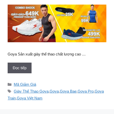
Goya Sản xuất giày thể thao chất lượng cao …
Đọc tiếp
Danh
Mã Giảm Giá
mục
Thẻ
Giày Thể Thao Goya
,
Goya
,
Goya Bae
,
Goya Pro
,
Goya
Train
,
Goya Việt Nam