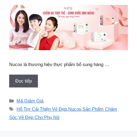
Nucos là thương hiệu thực phẩm bổ sung hàng …
Đọc tiếp
Danh
Mã Giảm Giá
mục
Thẻ
Hỗ Trợ Cải Thiện Vẻ Đẹp
,
Nucos
,
Sản Phẩm Chăm
Sóc
,
Vẻ Đẹp Cho Phụ Nữ