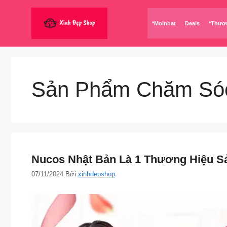
Chuyển
đến
*Moinhat
Deals
*Thươ
nội
dung
Sản Phẩm Chăm Só
Nucos Nhật Bản Là 1 Thương Hiệu S
07/11/2024
Bởi
xinhdepshop