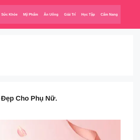
Sức Khỏe
Mỹ Phẩm
Ăn Uống
Giải Trí
Học Tập
Cẩm Nang
 Đẹp Cho Phụ Nữ.