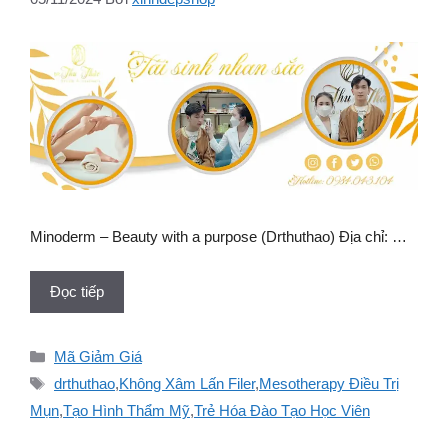
Minoderm – Beauty with a purpose (Drthuthao) Địa chỉ: …
Đọc tiếp
Danh
Mã Giảm Giá
mục
Thẻ
drthuthao
,
Không Xâm Lấn Filer
,
Mesotherapy Điều Trị
Mụn
,
Tạo Hình Thẩm Mỹ
,
Trẻ Hóa Đào Tạo Học Viên