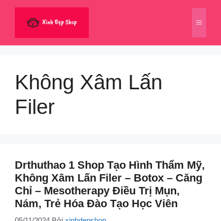
Chuyển
đến
Menu
nội
dung
Không Xâm Lấn
Filer
Drthuthao 1 Shop Tạo Hình Thẩm Mỹ,
Không Xâm Lấn Filer – Botox – Căng
Chỉ – Mesotherapy Điều Trị Mụn,
Nám, Trẻ Hóa Đào Tạo Học Viên
05/11/2024
Bởi
xinhdepshop