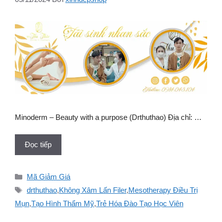
Minoderm – Beauty with a purpose (Drthuthao) Địa chỉ: …
Đọc tiếp
Danh
Mã Giảm Giá
mục
Thẻ
drthuthao
,
Không Xâm Lấn Filer
,
Mesotherapy Điều Trị
Mụn
,
Tạo Hình Thẩm Mỹ
,
Trẻ Hóa Đào Tạo Học Viên