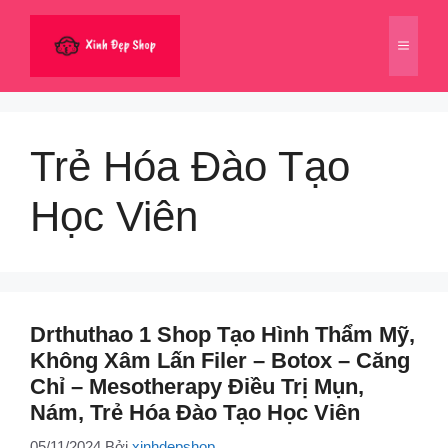
Chuyển
đến
Menu
nội
dung
Trẻ Hóa Đào Tạo
Học Viên
Drthuthao 1 Shop Tạo Hình Thẩm Mỹ,
Không Xâm Lấn Filer – Botox – Căng
Chỉ – Mesotherapy Điều Trị Mụn,
Nám, Trẻ Hóa Đào Tạo Học Viên
05/11/2024
Bởi
xinhdepshop