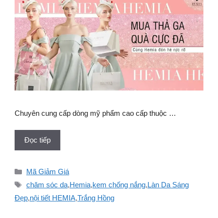
Chuyên cung cấp dòng mỹ phẩm cao cấp thuộc …
Đọc tiếp
Danh
Mã Giảm Giá
mục
Thẻ
chăm sóc da
,
Hemia
,
kem chống nắng
,
Làn Da Sáng
Đẹp
,
nội tiết HEMIA
,
Trắng Hồng