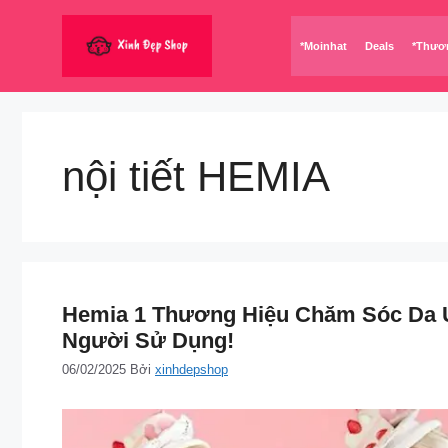
Chuyển
đến
*Moinhat
Deals
*Thươ
nội
dung
nội tiết HEMIA
Hemia 1 Thương Hiệu Chăm Sóc Da U
Người Sử Dụng!
06/02/2025
Bởi
xinhdepshop