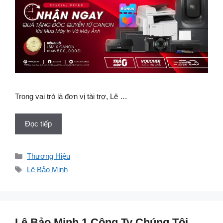
Trong vai trò là đơn vị tài trợ, Lê …
Đọc tiếp
Danh
Thương Hiệu
mục
Thẻ
Lê Bảo Minh
Lê Bảo Minh 1 Công Ty Chúng Tôi