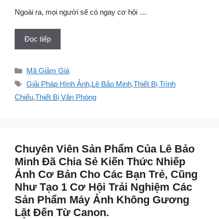
Ngoài ra, mọi người sẽ có ngay cơ hội …
Đọc tiếp
Danh
Mã Giảm Giá
mục
Thẻ
Giải Pháp Hình Ảnh
,
Lê Bảo Minh
,
Thiết Bị Trình
Chiếu
,
Thiết Bị Văn Phòng
Chuyên Viên Sản Phẩm Của Lê Bảo
Minh Đã Chia Sẻ Kiến Thức Nhiếp
Ảnh Cơ Bản Cho Các Bạn Trẻ, Cũng
Như Tạo 1 Cơ Hội Trải Nghiệm Các
Sản Phẩm Máy Ảnh Không Gương
Lật Đến Từ Canon.