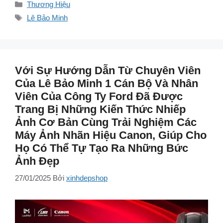
Danh
Thương Hiệu
mục
Thẻ
Lê Bảo Minh
Với Sự Hướng Dẫn Từ Chuyên Viên
Của Lê Bảo Minh 1 Cán Bộ Và Nhân
Viên Của Công Ty Ford Đã Được
Trang Bị Những Kiến Thức Nhiếp
Ảnh Cơ Bản Cùng Trải Nghiệm Các
Máy Ảnh Nhãn Hiệu Canon, Giúp Cho
Họ Có Thể Tự Tạo Ra Những Bức
Ảnh Đẹp
27/01/2025
Bởi
xinhdepshop