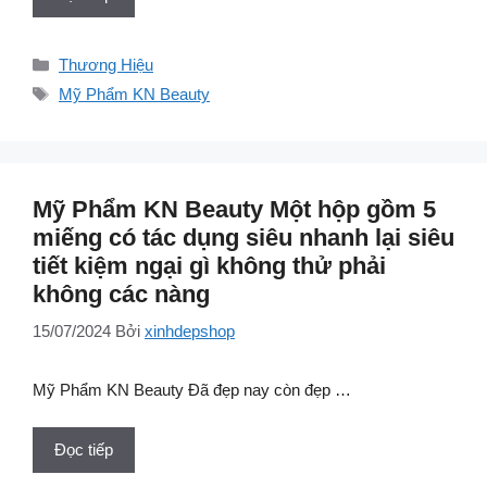
Danh
Thương Hiệu
mục
Thẻ
Mỹ Phẩm KN Beauty
Mỹ Phẩm KN Beauty Một hộp gồm 5
miếng có tác dụng siêu nhanh lại siêu
tiết kiệm ngại gì không thử phải
không các nàng
15/07/2024
Bởi
xinhdepshop
Mỹ Phẩm KN Beauty Đã đẹp nay còn đẹp …
Đọc tiếp