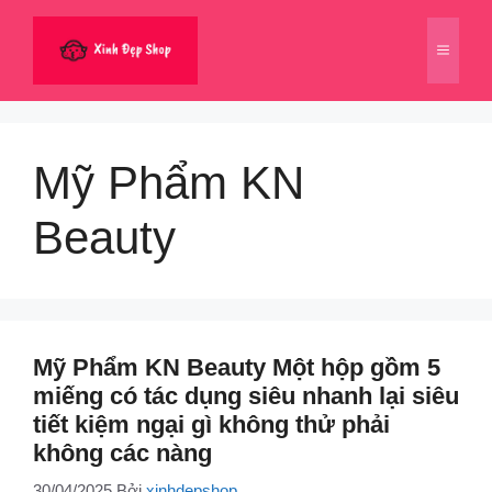
Chuyển
đến
Menu
nội
dung
Mỹ Phẩm KN
Beauty
Mỹ Phẩm KN Beauty Một hộp gồm 5
miếng có tác dụng siêu nhanh lại siêu
tiết kiệm ngại gì không thử phải
không các nàng
30/04/2025
Bởi
xinhdepshop