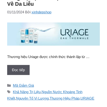
Về Da Liễu
01/11/2024
Bởi
xinhdepshop
Thương hiệu Uriage được chính thức thành lập từ …
Đọc tiếp
Danh
Mã Giảm Giá
mục
Thẻ
Khả Năng Trị Liệu
,
Nguồn Nước Khoáng Tinh
Khiết
,
Nguyên Tố Vi Lượng
,
Thương Hiệu Pháp
,
URIAGE