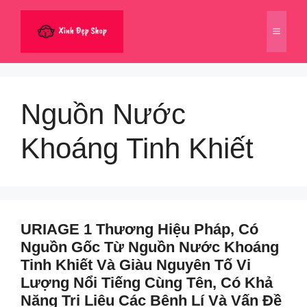
Chuyển
đến
Menu
nội
dung
Nguồn Nước
Khoáng Tinh Khiết
URIAGE 1 Thương Hiệu Pháp, Có
Nguồn Gốc Từ Nguồn Nước Khoáng
Tinh Khiết Và Giàu Nguyên Tố Vi
Lượng Nổi Tiếng Cùng Tên, Có Khả
Năng Trị Liệu Các Bệnh Lí Và Vấn Đề