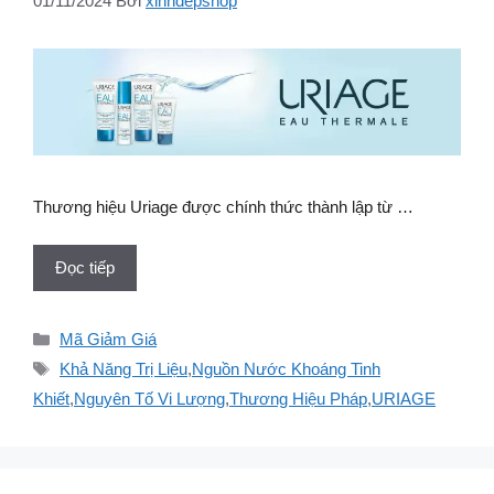
01/11/2024
Bởi
xinhdepshop
Thương hiệu Uriage được chính thức thành lập từ …
Đọc tiếp
Danh
Mã Giảm Giá
mục
Thẻ
Khả Năng Trị Liệu
,
Nguồn Nước Khoáng Tinh
Khiết
,
Nguyên Tố Vi Lượng
,
Thương Hiệu Pháp
,
URIAGE