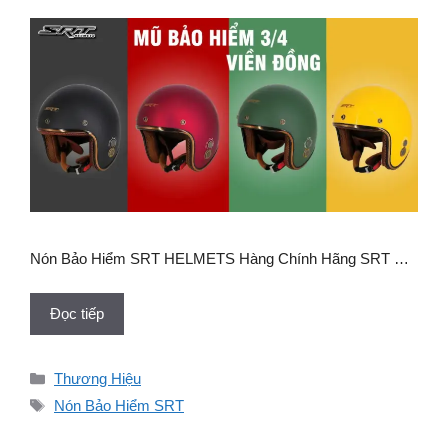
Nón Bảo Hiểm SRT HELMETS Hàng Chính Hãng SRT …
Đọc tiếp
Danh
Thương Hiệu
mục
Thẻ
Nón Bảo Hiểm SRT