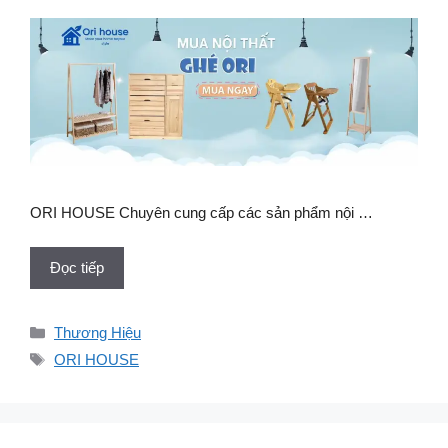
ORI HOUSE Chuyên cung cấp các sản phẩm nội …
Đọc tiếp
Danh
Thương Hiệu
mục
Thẻ
ORI HOUSE