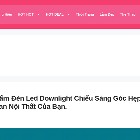
ng Hiệu
HOT HOT
HOT DEAL
Thời Trang
Làm Đẹp
Thể Thao
hẩm Đèn Led Downlight Chiếu Sáng Góc Hẹ
an Nội Thất Của Bạn.