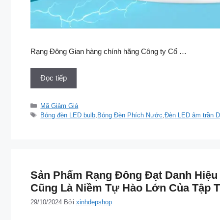
Rạng Đông Gian hàng chính hãng Công ty Cổ …
Đọc tiếp
Danh
Mã Giảm Giá
mục
Thẻ
Bóng đèn LED bulb
,
Bóng Đèn Phích Nước
,
Đèn LED âm trần D
Sản Phẩm Rạng Đông Đạt Danh Hiệu 
Cũng Là Niềm Tự Hào Lớn Của Tập 
29/10/2024
Bởi
xinhdepshop