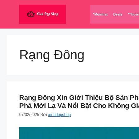
Chuyển
đến
*Moinhat
Deals
*Thươ
nội
dung
Rạng Đông
Rạng Đông Xin Giới Thiệu Bộ Sản P
Phá Mới Lạ Và Nổi Bật Cho Không Gi
07/02/2025
Bởi
xinhdepshop