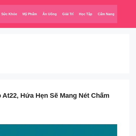
Sức Khỏe
Mỹ Phẩm
Ăn Uống
Giải Trí
Học Tập
Cẩm Nang
p At22, Hứa Hẹn Sẽ Mang Nét Chấm