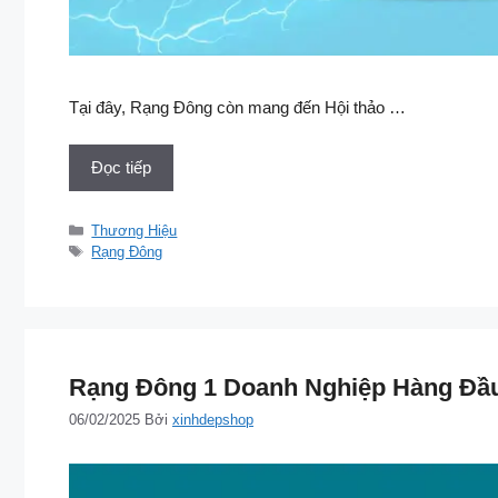
Tại đây, Rạng Đông còn mang đến Hội thảo …
Đọc tiếp
Danh
Thương Hiệu
mục
Thẻ
Rạng Đông
Rạng Đông 1 Doanh Nghiệp Hàng Đầu
06/02/2025
Bởi
xinhdepshop