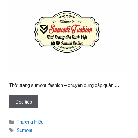
Thời trang sumonti fashion – chuyên cung cấp quần …
Đọc tiếp
Danh
Thương Hiệu
mục
Thẻ
Sumonti