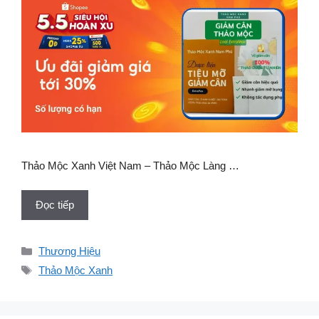
Thảo Mộc Xanh Việt Nam – Thảo Mộc Làng …
Đọc tiếp
Danh
Thương Hiệu
mục
Thẻ
Thảo Mộc Xanh