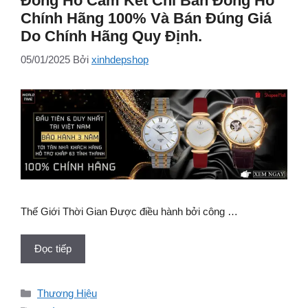
Đồng Hồ Cam Kết Chỉ Bán Đồng Hồ
Chính Hãng 100% Và Bán Đúng Giá
Do Chính Hãng Quy Định.
05/01/2025
Bởi
xinhdepshop
Thế Giới Thời Gian Được điều hành bởi công …
Đọc tiếp
Danh
Thương Hiệu
mục