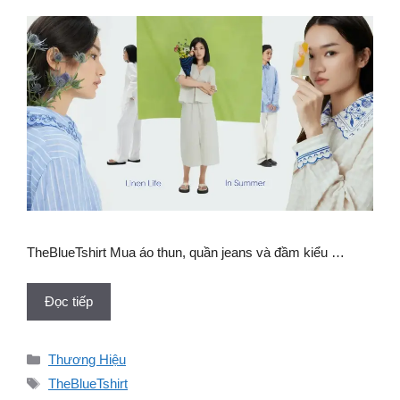
TheBlueTshirt Mua áo thun, quần jeans và đầm kiểu …
Đọc tiếp
Danh
Thương Hiệu
mục
Thẻ
TheBlueTshirt