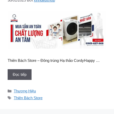
30/01/2025
Bởi
xinhdepshop
Thiên Bách Store – Đông trùng Hạ thảo CordyHappy …
Đọc tiếp
Danh
Thương Hiệu
mục
Thẻ
Thiên Bách Store