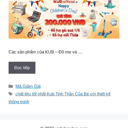
Các sản phẩm của KUB – Đồ mẹ và …
Đọc tiếp
Danh
Mã Giảm Giá
mục
Thẻ
chất liệu tốt nhất
,
Kub
,
Tinh Thần Của Bé
,
với thiết kế
thông minh