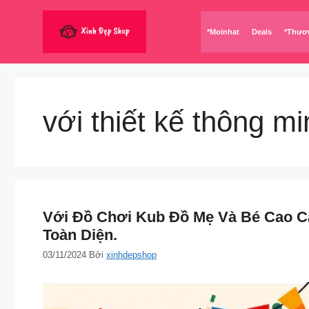
Chuyển
đến
*Moinhat
Deals
*Thươ
nội
dung
với thiết kế thông m
Với Đồ Chơi Kub Đồ Mẹ Và Bé Cao Cấ
Toàn Diện.
03/11/2024
Bởi
xinhdepshop