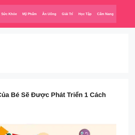
Sức Khỏe
Mỹ Phẩm
Ăn Uống
Giải Trí
Học Tập
Cẩm Nang
Của Bé Sẽ Được Phát Triển 1 Cách