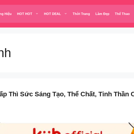
ng Hiệu
HOT HOT
HOT DEAL
Thời Trang
Làm Đẹp
Thể Thao
inh
p Thì Sức Sáng Tạo, Thể Chất, Tinh Thần 