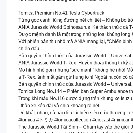
Tomica Premium No.41 Tesla Cybertruck
Từng góc cạnh, từng đường nét chi tiết – Không bo t
ANIA Jurassic World Spinosaurus Kẻ thách thức cả T
Được mệnh danh là một trong những loài khủng long ăn 
Với phiên bản thu nhỏ mà ANIA mang lại, “Chiến binh
chiến đấu.
Bản quyền chính thức của Jurassic World – Universal.
ANIA Jurassic World T-Rex Huyền thoại thống trị kỷ J
Mô hình nhỏ gọn nhưng “sức mạnh” không hề nhỏ! Mỗi c
a T-Rex, ánh mắt gầm gừ hung tợn! Ngoài ra còn có cá
Bản quyền chính thức của Jurassic World – Universal.
Tomica Long No.144 – Phiên bản Super Ambulance th
Trong khi mẫu No.116 được dựng trên khung xe Isuzu m
i thân xe kéo dài và chia khoang rõ nét.
Dù khác nhau, cả hai đều tái hiện siêu cứu thương To
#tomica #トミカ #tomicacollection #diecast #minicar 
The Jurassic World Tái Sinh – Chạm tay vào thế giới 