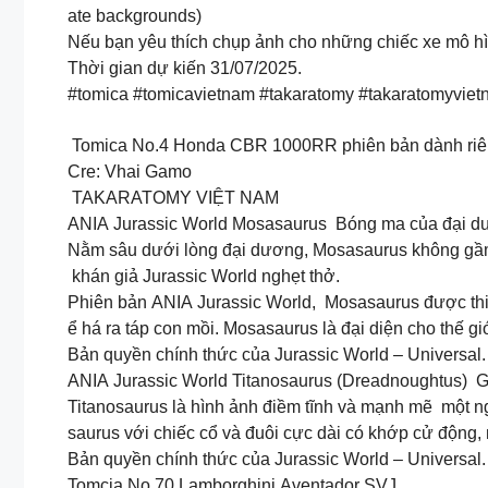
ate backgrounds)
Nếu bạn yêu thích chụp ảnh cho những chiếc xe mô hì
Thời gian dự kiến 31/07/2025.
#tomica #tomicavietnam #takaratomy #takaratomyviet
Tomica No.4 Honda CBR 1000RR phiên bản dành riên
Cre: Vhai Gamo
TAKARATOMY VIỆT NAM
ANIA Jurassic World Mosasaurus Bóng ma của đại 
Nằm sâu dưới lòng đại dương, Mosasaurus không gầm 
khán giả Jurassic World nghẹt thở.
Phiên bản ANIA Jurassic World, Mosasaurus được thiế
ể há ra táp con mồi. Mosasaurus là đại diện cho thế g
Bản quyền chính thức của Jurassic World – Universal.
ANIA Jurassic World Titanosaurus (Dreadnoughtus) Gã
Titanosaurus là hình ảnh điềm tĩnh và mạnh mẽ một n
saurus với chiếc cổ và đuôi cực dài có khớp cử động, 
Bản quyền chính thức của Jurassic World – Universal.
Tomcia No.70 Lamborghini Aventador SVJ