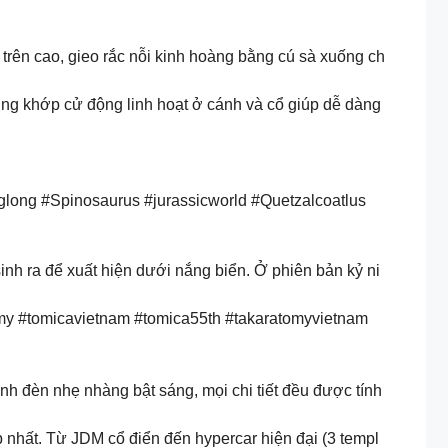
 trên cao, gieo rắc nỗi kinh hoàng bằng cú sà xuống ch
cùng khớp cử động linh hoạt ở cánh và cổ giúp dễ dàng
long #Spinosaurus #jurassicworld #Quetzalcoatlus
nh ra để xuất hiện dưới nắng biển. Ở phiên bản kỷ ni
omy #tomicavietnam #tomica55th #takaratomyvietnam
ánh đèn nhẹ nhàng bật sáng, mọi chi tiết đều được tính
 nhất. Từ JDM cổ điển đến hypercar hiện đại (3 templ