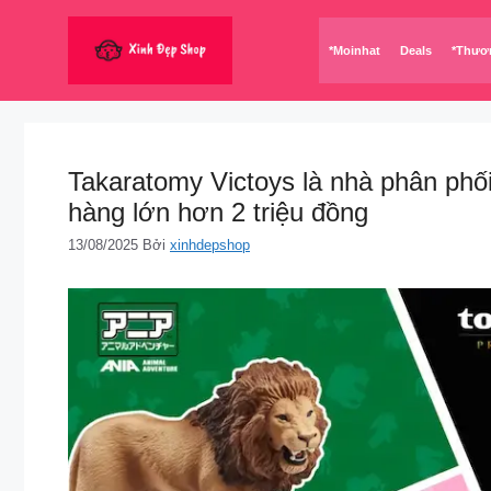
Chuyển
đến
*Moinhat
Deals
*Thươ
nội
dung
Takaratomy ️Victoys là nhà phân phố
hàng lớn hơn 2 triệu đồng
13/08/2025
Bởi
xinhdepshop