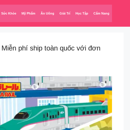
Sức Khỏe
Mỹ Phẩm
Ăn Uống
Giải Trí
Học Tập
Cẩm Nang
 Miễn phí ship toàn quốc với đơn