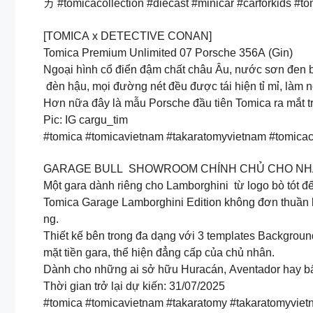
カ #tomicacollection #diecast #minicar #carforkids #t
[TOMICA x DETECTIVE CONAN]
Tomica Premium Unlimited 07 Porsche 356A (Gin)
Ngoại hình cổ điển đậm chất châu Âu, nước sơn đen bó
đèn hậu, mọi đường nét đều được tái hiện tỉ mỉ, làm nổ
Hơn nữa đây là mẫu Porsche đầu tiên Tomica ra mắt tr
Pic: IG cargu_tim
#tomica #tomicavietnam #takaratomyvietnam #tomica
GARAGE BULL SHOWROOM CHÍNH CHỦ CHO NH
Một gara dành riêng cho Lamborghini từ logo bò tót đế
Tomica Garage Lamborghini Edition không đơn thuần là
ng.
Thiết kế bên trong đa dạng với 3 templates Backgrou
mặt tiền gara, thể hiện đẳng cấp của chủ nhân.
Dành cho những ai sở hữu Huracán, Aventador hay bất
Thời gian trở lại dự kiến: 31/07/2025
#tomica #tomicavietnam #takaratomy #takaratomyvietn