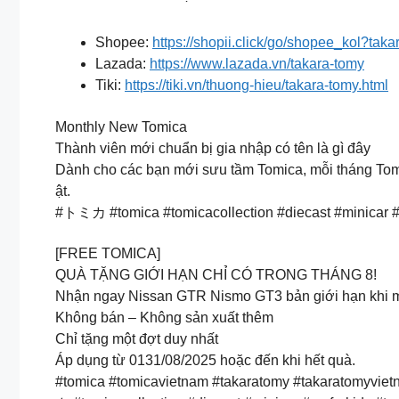
Shopee:
https://shopii.click/go/shopee_kol?tak
Lazada:
https://www.lazada.vn/takara-tomy
Tiki:
https://tiki.vn/thuong-hieu/takara-tomy.html
Monthly New Tomica
Thành viên mới chuẩn bị gia nhập có tên là gì đây
Dành cho các bạn mới sưu tầm Tomica, mỗi tháng Tomica
ật.
#トミカ #tomica #tomicacollection #diecast #minicar #c
[FREE TOMICA]
QUÀ TẶNG GIỚI HẠN CHỈ CÓ TRONG THÁNG 8!
Nhận ngay Nissan GTR Nismo GT3 bản giới hạn khi 
Không bán – Không sản xuất thêm
️Chỉ tặng một đợt duy nhất
Áp dụng từ 0131/08/2025 hoặc đến khi hết quà.
#tomica #tomicavietnam #takaratomy #takaratomyvi