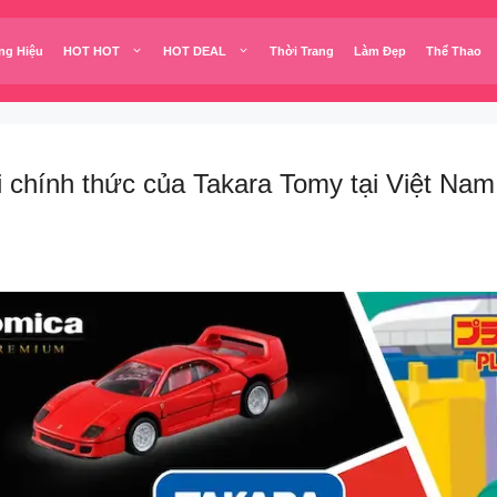
ng Hiệu
HOT HOT
HOT DEAL
Thời Trang
Làm Đẹp
Thể Thao
i chính thức của Takara Tomy tại Việt Nam