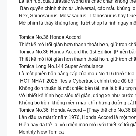
Là fan ruột của Jurassic World thì chắc chắn không t
Bản quyền chính thức từ Universal, các mẫu khủng lo
Rex, Spinosaurus, Mosasaurus, Titanosaurus hay Quetz
Mở phim là thấy khủng long lướt shop là rinh ngay mô
Tomica No.36 Honda Accord
Thiết kế mới tối giản hơn thanh thoát hơn, giữ trọn c
Tomica No.36 Honda Accord the 1st Edition [Phiên bản
Thiết kế mới tối giản hơn thanh thoát hơn, giữ trọn c
Tomica Long No.144 Super Ambulance
Là một phiên bản nâng cấp của mẫu No.116 trước kia.
HOT NHẤT 2025 Tesla Cybertruck chính thức đổ bộ
Không đơn thuần là một chiếc bán tải, mà là biểu tượn
Với thiết kế hình học siêu tối giản, dáng xe như bước 
Không bo tròn, không mềm mại chỉ những đường cắt 
Tomica No.36 Honda Accord – [Thay thế cho No.36 B
Lần đầu ra mắt từ năm 1976, Honda Accord là một tron
Hiện nay đã trở lại với diện mạo mới với thiết kế tối 
Monthly New Tomica