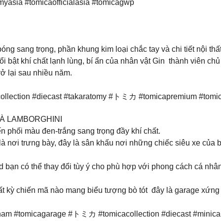
omyasia #tomicaofficialasia #tomicagwp
ng sang trọng, phần khung kim loại chắc tay và chi tiết nội th
i bật khí chất lạnh lùng, bí ẩn của nhân vật Gin thành viên chủ
ở lại sau nhiều năm.
collection #diecast #takaratomy #トミカ #tomicapremium #tomi
À LAMBORGHINI
n phối màu đen-trắng sang trọng đầy khí chất.
 nơi trưng bày, đây là sân khấu nơi những chiếc siêu xe của b
nd bạn có thể thay đổi tùy ý cho phù hợp với phong cách cá n
 kỳ chiến mã nào mang biểu tượng bò tót đây là garage xứng 
am #tomicagarage #トミカ #tomicacollection #diecast #minicar #