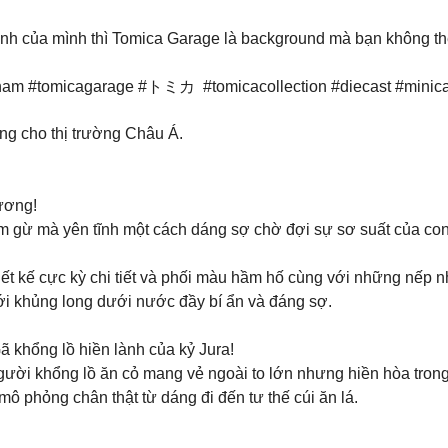
nh của mình thì Tomica Garage là background mà bạn không thể
nam #tomicagarage #トミカ #tomicacollection #diecast #minicar 
g cho thị trường Châu Á.
dương!
gừ mà yên tĩnh một cách dáng sợ chờ đợi sự sơ suất của con 
t kế cực kỳ chi tiết và phối màu hầm hố cùng với những nếp nh
iới khủng long dưới nước đầy bí ẩn và đáng sợ.
 khổng lồ hiền lành của kỷ Jura!
gười khổng lồ ăn cỏ mang vẻ ngoài to lớn nhưng hiền hòa trong
mô phỏng chân thật từ dáng đi đến tư thế cúi ăn lá.