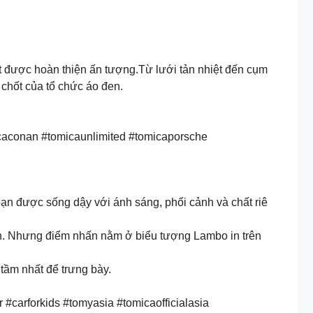
ất được hoàn thiện ấn tượng.Từ lưới tản nhiệt đến cụm
 chốt của tổ chức áo đen.
caconan #tomicaunlimited #tomicaporsche
ạn được sống dậy với ánh sáng, phối cảnh và chất riê
hân. Nhưng điểm nhấn nằm ở biểu tượng Lambo in trên
tầm nhất để trưng bày.
carforkids #tomyasia #tomicaofficialasia