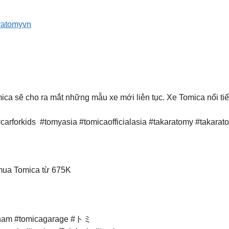
aratomyvn
 sẽ cho ra mắt những mẫu xe mới liên tục. Xe Tomica nổi tiếng b
arforkids #tomyasia #tomicaofficialasia #takaratomy #takara
mua Tomica từ 675K
etnam #tomicagarage #トミ