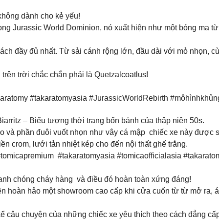
 không dành cho kẻ yếu!
 Trong Jurassic World Dominion, nó xuất hiện như một bóng ma từ
 cách đầy đủ nhất. Từ sải cánh rộng lớn, đầu dài với mỏ nhọn, 
ên trời chắc chắn phải là Quetzalcoatlus!
aratomy #takaratomyasia #JurassicWorldRebirth #môhìnhkhủng
rritz – Biểu tượng thời trang bốn bánh của thập niên 50s. ️
o và phần đuôi vuốt nhọn như vây cá mập chiếc xe này được si
ền crom, lưới tản nhiệt kép cho đến nội thất ghế trắng.
tomicapremium #takaratomyasia #tomicaofficialasia #takarat
nh chóng cháy hàng và điều đó hoàn toàn xứng đáng!
hiện hoàn hảo một showroom cao cấp khi cửa cuốn từ từ mở ra, 
 kể câu chuyện của những chiếc xe yêu thích theo cách đẳng cấp