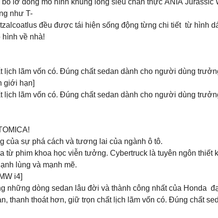
hể bỏ lỡ dòng mô hình khủng long siêu chân thực ANIA Jurassic 
ng như T-
alcoatlus đều được tái hiện sống động từng chi tiết từ hình d
 hình về nhà!
hất lịch lãm vốn có. Đúng chất sedan dành cho người dùng trưởn
 giới hạn]
hất lịch lãm vốn có. Đúng chất sedan dành cho người dùng trưởn
 TOMICA!
g của sự phá cách và tương lai của ngành ô tô.
ra từ phim khoa học viễn tưởng. Cybertruck là tuyên ngôn thiết 
lạnh lùng và mạnh mẽ.
MW i4]
g những dòng sedan lâu đời và thành công nhất của Honda đại 
giản, thanh thoát hơn, giữ trọn chất lịch lãm vốn có. Đúng chất