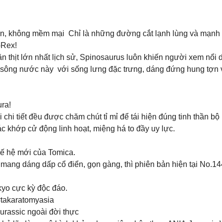
ròn, không mềm mại Chỉ là những đường cắt lạnh lùng và mạnh
-Rex!
thịt lớn nhất lịch sử, Spinosaurus luôn khiến người xem nổi da
 sông nước này với sống lưng đặc trưng, dáng đứng hung tợn 
ura!
hi tiết đều được chăm chút tỉ mỉ để tái hiện đúng tinh thần b
c khớp cử động linh hoạt, miệng há to đầy uy lực.
ế hệ mới của Tomica.
ang dáng dấp cổ điển, gọn gàng, thì phiên bản hiện tại No.144
kyo cực kỳ độc đáo.
#takaratomyasia
Jurassic ngoài đời thực