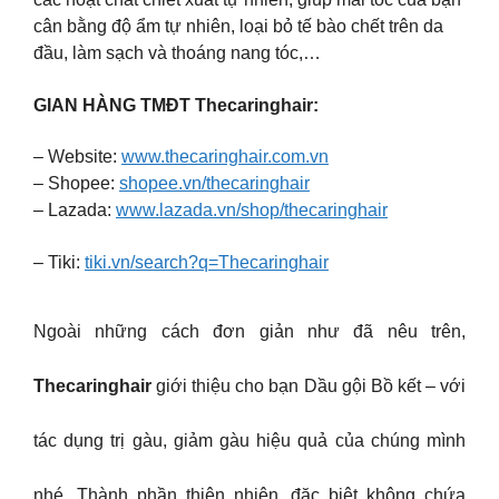
cân bằng độ ẩm tự nhiên, loại bỏ tế bào chết trên da
đầu, làm sạch và thoáng nang tóc,…
GIAN HÀNG TMĐT Thecaringhair:
– Website:
www.thecaringhair.com.vn
– Shopee:
shopee.vn/thecaringhair
– Lazada:
www.lazada.vn/shop/thecaringhair
– Tiki:
tiki.vn/search?q=Thecaringhair
Ngoài những cách đơn giản như đã nêu trên,
Thecaringhair
giới thiệu cho bạn Dầu gội Bồ kết – với
tác dụng trị gàu, giảm gàu hiệu quả của chúng mình
nhé. Thành phần thiên nhiên, đặc biệt không chứa