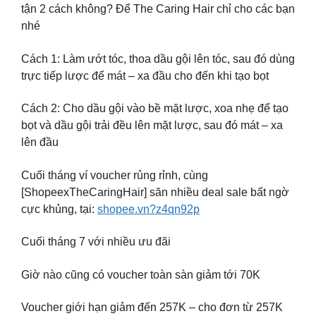
tận 2 cách không? Để The Caring Hair chỉ cho các bạn
nhé
Cách 1: Làm ướt tóc, thoa dầu gội lên tóc, sau đó dùng
trực tiếp lược để mát – xa đầu cho đến khi tạo bọt
Cách 2: Cho dầu gội vào bề mặt lược, xoa nhẹ để tạo
bọt và dầu gội trải đều lên mặt lược, sau đó mát – xa
lên đầu
Cuối tháng ví voucher rủng rỉnh, cùng
[ShopeexTheCaringHair] săn nhiều deal sale bất ngờ
cực khủng, tại:
shopee.vn?z4qn92p
Cuối tháng 7 với nhiều ưu đãi
Giờ nào cũng có voucher toàn sàn giảm tới 70K
Voucher giới hạn giảm đến 257K – cho đơn từ 257K