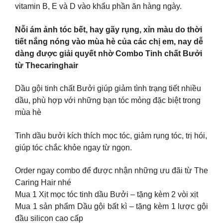
vitamin B, E và D vào khẩu phần ăn hàng ngày.
Nỗi ám ảnh tóc bết, hay gãy rụng, xỉn màu do thời
tiết nắng nóng vào mùa hè của các chị em, nay dễ
dàng được giải quyết nhờ Combo Tinh chất Bưởi
từ Thecaringhair
Dầu gội tinh chất Bưởi giúp giảm tình trạng tiết nhiều
dầu, phù hợp với những bạn tóc mỏng đặc biệt trong
mùa hè
Tinh dầu bưởi kích thích mọc tóc, giảm rụng tóc, trị hói,
giúp tóc chắc khỏe ngay từ ngọn.
Order ngay combo để được nhận những ưu đãi từ The
Caring Hair nhé
Mua 1 Xịt mọc tóc tinh dầu Bưởi – tặng kèm 2 vòi xịt
Mua 1 sản phẩm Dầu gội bất kì – tặng kèm 1 lược gội
đầu silicon cao cấp