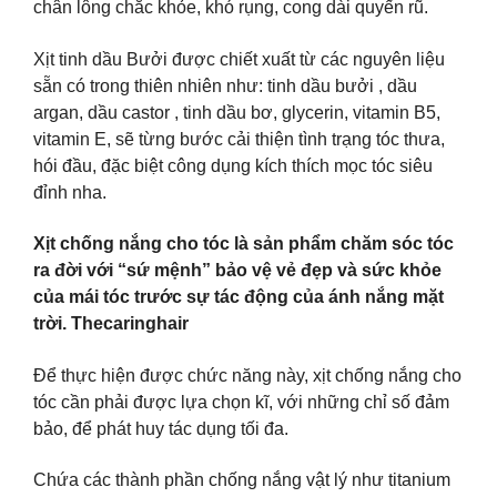
chân lông chắc khỏe, khó rụng, cong dài quyến rũ.
Xịt tinh dầu Bưởi được chiết xuất từ các nguyên liệu
sẵn có trong thiên nhiên như: tinh dầu bưởi , dầu
argan, dầu castor , tinh dầu bơ, glycerin, vitamin B5,
vitamin E, sẽ từng bước cải thiện tình trạng tóc thưa,
hói đầu, đặc biệt công dụng kích thích mọc tóc siêu
đỉnh nha.
Xịt chống nắng cho tóc là sản phẩm chăm sóc tóc
ra đời với “sứ mệnh” bảo vệ vẻ đẹp và sức khỏe
của mái tóc trước sự tác động của ánh nắng mặt
trời. Thecaringhair
Để thực hiện được chức năng này, xịt chống nắng cho
tóc cần phải được lựa chọn kĩ, với những chỉ số đảm
bảo, để phát huy tác dụng tối đa.
Chứa các thành phần chống nắng vật lý như titanium