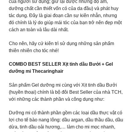
của người sử dụng; giữ lại được những độ ẩm,
dưỡng chất cần thiết vốn có của da đầu) và phát huy
tác dụng. Đây là giai đoạn cần sự kiên nhẫn, nhưng
đó chính là lý do giúp mái tóc của bạn trở nên đẹp một
cách an toàn và lâu dài nhất.
Cho nên, hãy cứ kiên trì sử dụng những sản phẩm
thiên nhiên cho tóc nhé!
COMBO BEST SELLER Xịt tinh dầu Bưởi + Gel
dưỡng mi Thecaringhair
Sản phẩm Gel dưỡng mi cùng với Xịt tinh dầu Bưởi
(huyền thoại) chính là bộ đôi Best Seller của nhà TCH,
với những các thành phần và công dụng như:
Dưỡng mi có thành phần gồm các loại dầu thực vật có
lợi cho tế bào nang lông: dầu argan, dầu thầu dầu, dầu
dừa, tinh dầu oải hương,… làm cho mi mọc nhanh,