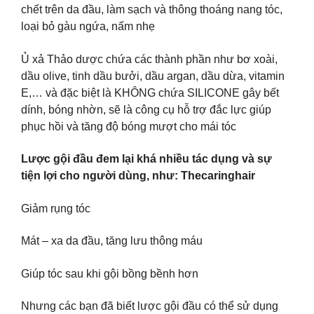
chết trên da đầu, làm sạch và thông thoáng nang tóc,
loại bỏ gàu ngứa, nấm nhẹ
Ủ xả Thảo dược chứa các thành phần như bơ xoài,
dầu olive, tinh dầu bưởi, dầu argan, dầu dừa, vitamin
E,… và đặc biệt là KHÔNG chứa SILICONE gây bết
dính, bóng nhờn, sẽ là công cụ hỗ trợ đắc lực giúp
phục hồi và tăng độ bóng mượt cho mái tóc
Lược gội đầu đem lại khá nhiều tác dụng và sự
tiện lợi cho người dùng, như: Thecaringhair
Giảm rụng tóc
Mát – xa da đầu, tăng lưu thông máu
Giúp tóc sau khi gội bồng bềnh hơn
Nhưng các bạn đã biết lược gội đầu có thể sử dụng