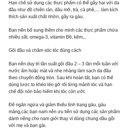
Hạn chế sử dụng các thực phẩm có thể gây hại với da
đầu như đồ chiên rán, dầu mỡ, trà, cà phê,… làm kích
thích sản xuất chất nhờn, gây ra gàu.
Bạn nên bổ sung thêm cho mình các thực phẩm chứa
nhiều sắt, omega-3, vitamin B6, kẽm,..
Gội đầu và chăm sóc tóc đúng cách
Bạn nên duy trì tần suất gội đầu 2 – 3 lần mỗi tuần với
nước ấm hoặc mát và nhẹ nhàng làm sạch da đầu
theo chuyển động tròn. Sau khi hoàn tất, bạn có thể
dùng lược to khéo léo gỡ rối từng mảnh tóc và hạn
chế đội nón bảo hiểm khi tóc còn ướt.
Để ngăn ngừa và giảm thiểu tình trạng gàu, gàu
mảng,các bạn nam nên ưu tiên sử dụng các sản phẩm
dành riêng cho nam giới thay vì dùng chung dầu gội
với mẹ và bạn gái.