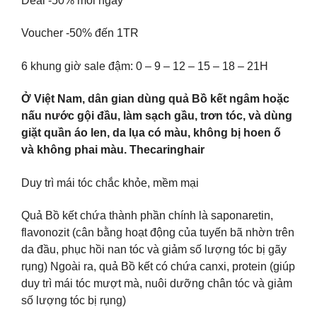
Deal -50% mỗi ngày
Voucher -50% đến 1TR
6 khung giờ sale đậm: 0 – 9 – 12 – 15 – 18 – 21H
Ở Việt Nam, dân gian dùng quả Bồ kết ngâm hoặc
nấu nước gội đầu, làm sạch gầu, trơn tóc, và dùng
giặt quần áo len, da lụa có màu, không bị hoen ố
và không phai màu. Thecaringhair
Duy trì mái tóc chắc khỏe, mềm mại
Quả Bồ kết chứa thành phần chính là saponaretin,
flavonozit (cân bằng hoạt động của tuyến bã nhờn trên
da đầu, phục hồi nan tóc và giảm số lượng tóc bị gãy
rụng) Ngoài ra, quả Bồ kết có chứa canxi, protein (giúp
duy trì mái tóc mượt mà, nuôi dưỡng chân tóc và giảm
số lượng tóc bị rụng)