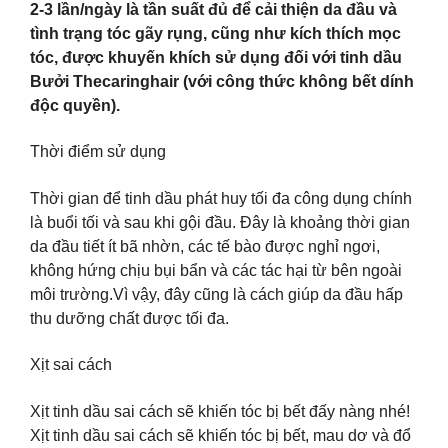
2-3 lần/ngày là tần suất đủ để cải thiện da đầu và
tình trạng tóc gãy rụng, cũng như kích thích mọc
tóc, được khuyến khích sử dụng đối với tinh dầu
Bưởi Thecaringhair (với công thức không bết dính
độc quyền).
Thời điểm sử dụng
Thời gian để tinh dầu phát huy tối đa công dụng chính
là buổi tối và sau khi gội đầu. Đây là khoảng thời gian
da đầu tiết ít bã nhờn, các tế bào được nghỉ ngơi,
không hứng chịu bụi bẩn và các tác hại từ bên ngoài
môi trường.Vì vậy, đây cũng là cách giúp da đầu hấp
thu dưỡng chất được tối đa.
Xịt sai cách
Xịt tinh dầu sai cách sẽ khiến tóc bị bết đấy nàng nhé!
Xịt tinh dầu sai cách sẽ khiến tóc bị bết, mau dơ và đổ