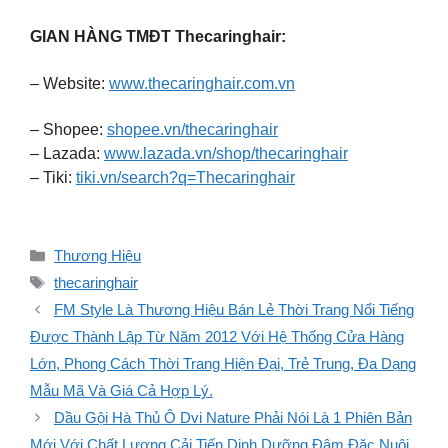
GIAN HÀNG TMĐT Thecaringhair:
– Website:
www.thecaringhair.com.vn
– Shopee:
shopee.vn/thecaringhair
– Lazada:
www.lazada.vn/shop/thecaringhair
– Tiki:
tiki.vn/search?q=Thecaringhair
Danh
Thương Hiệu
mục
Thẻ
thecaringhair
FM Style Là Thương Hiệu Bán Lẻ Thời Trang Nổi Tiếng
Được Thành Lập Từ Năm 2012 Với Hệ Thống Cửa Hàng
Lớn, Phong Cách Thời Trang Hiện Đại, Trẻ Trung, Đa Dạng
Mẫu Mã Và Giá Cả Hợp Lý.
Dầu Gội Hà Thủ Ô Dvi Nature Phải Nói Là 1 Phiên Bản
Mới Với Chất Lượng Cải Tiến Dinh Dưỡng Đậm Đặc Nuôi