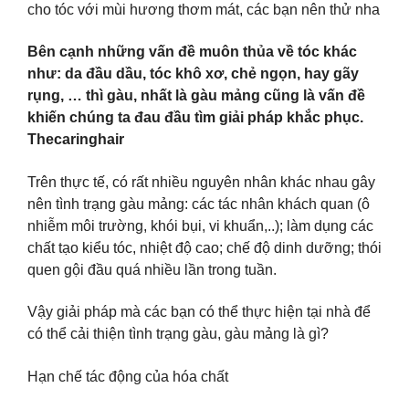
cho tóc với mùi hương thơm mát, các bạn nên thử nha
Bên cạnh những vấn đề muôn thủa về tóc khác
như: da đầu dầu, tóc khô xơ, chẻ ngọn, hay gãy
rụng, … thì gàu, nhất là gàu mảng cũng là vấn đề
khiến chúng ta đau đầu tìm giải pháp khắc phục.
Thecaringhair
Trên thực tế, có rất nhiều nguyên nhân khác nhau gây
nên tình trạng gàu mảng: các tác nhân khách quan (ô
nhiễm môi trường, khói bụi, vi khuẩn,..); làm dụng các
chất tạo kiểu tóc, nhiệt độ cao; chế độ dinh dưỡng; thói
quen gội đầu quá nhiều lần trong tuần.
Vậy giải pháp mà các bạn có thể thực hiện tại nhà để
có thể cải thiện tình trạng gàu, gàu mảng là gì?
Hạn chế tác động của hóa chất