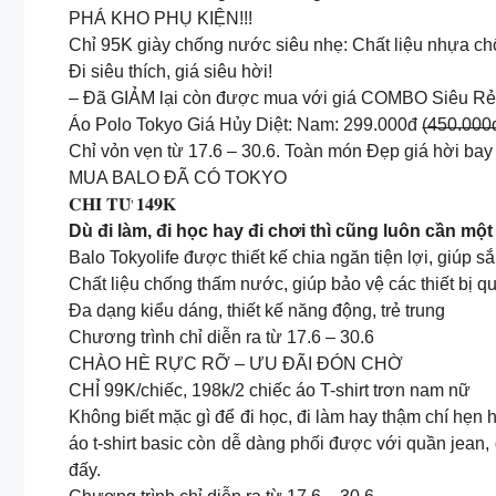
PHÁ KHO PHỤ KIỆN!!!
Chỉ 95K giày chống nước siêu nhẹ: Chất liệu nhựa chố
Đi siêu thích, giá siêu hời!
– Đã GIẢM lại còn được mua với giá COMBO Siêu RẻH
Áo Polo Tokyo Giá Hủy Diệt: Nam: 299.000đ (̶4̶̶5̶̶0̶̶.̶̶0̶̶0̶̶0̶̶đ
Chỉ vỏn vẹn từ 17.6 – 30.6. Toàn món Đẹp giá hời bay
MUA BALO ĐÃ CÓ TOKYO
𝐂𝐇𝐈̉ 𝐓𝐔̛̀ 𝟏𝟒𝟗𝐊
Dù đi làm, đi học hay đi chơi thì cũng luôn cần mộ
Balo Tokyolife được thiết kế chia ngăn tiện lợi, giúp s
Chất liệu chống thấm nước, giúp bảo vệ các thiết bị qu
Đa dạng kiểu dáng, thiết kế năng động, trẻ trung
Chương trình chỉ diễn ra từ 17.6 – 30.6
CHÀO HÈ RỰC RỠ – ƯU ĐÃI ĐÓN CHỜ
CHỈ 99K/chiếc, 198k/2 chiếc áo T-shirt trơn nam nữ
Không biết mặc gì để đi học, đi làm hay thậm chí hẹn h
áo t-shirt basic còn dễ dàng phối được với quần jean, 
đấy.