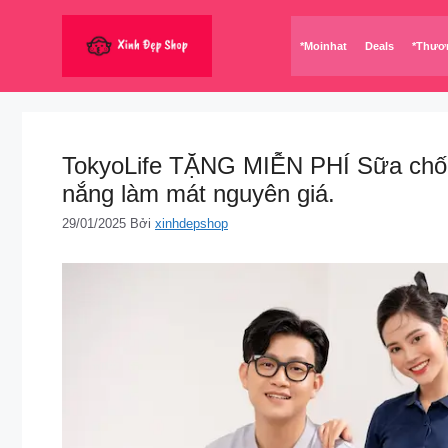
Chuyển
đến
*Moinhat
Deals
*Thươ
nội
dung
TokyoLife TẶNG MIỄN PHÍ Sữa chốn
nắng làm mát nguyên giá.
29/01/2025
Bởi
xinhdepshop