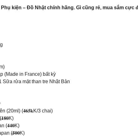
 Phụ kiện – Đồ Nhật chính hãng. Gì cũng rẻ, mua sắm cực 
ng
m)
p (Made in France) bất kỳ
1 Sữa rửa mặt than tre Nhật Bản
Ồ
 (20ml) (𝟒̶𝟔̶𝟓̶𝐤K/3 chai)
̶̶𝟎̶̶K)
̶𝟒̶𝟎̶K)
̶𝟓̶𝟎̶𝟎̶K)