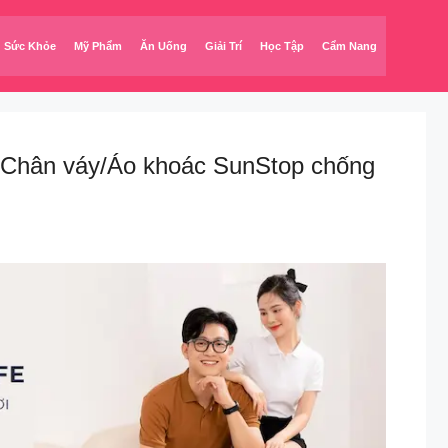
Sức Khỏe
Mỹ Phẩm
Ăn Uống
Giải Trí
Học Tập
Cẩm Nang
 Chân váy/Áo khoác SunStop chống