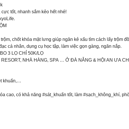
9k
 cực tốt, nhanh sắm kẻo hết nhé!
kyoLife.
RỘM
rộm, chốt khóa mặt lưng giúp ngăn kẻ xấu tìm cách lấy trộm đồ 
đạc cá nhân, dụng cụ học tập, làm việc gọn gàng, ngăn nắp.
O 3 LỌ CHỈ 50K/LỌ
 RESORT, NHÀ HÀNG, SPA … Ở ĐÀ NẴNG & HỘI AN ƯA C
ệt khuẩn,…
hóa cao, có khả năng #sát_khuẩn tốt, làm #sạch_không_khí, phòn