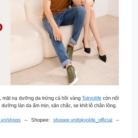
 mặt nạ dưỡng da trứng cá hồi vàng
Tokyolife
còn nổi
 dưỡng làn da ẩm mịn, săn chắc, se khít lỗ chân lông.
e.vn/shops
– Shopee:
shopee.vn/tokyolife_official
–