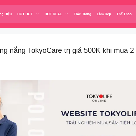
ng Hiệu
HOT HOT
HOT DEAL
Thời Trang
Làm Đẹp
Thể Thao
g nắng TokyoCare trị giá 500K khi mua 2