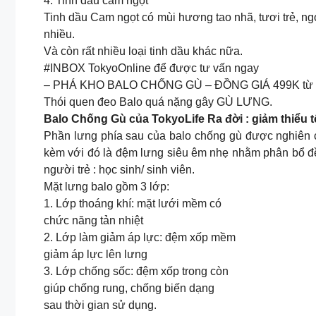
4. Tinh dầu cam ngọt
Tinh dầu Cam ngọt có mùi hương tao nhã, tươi trẻ, ng
nhiều.
Và còn rất nhiều loại tinh dầu khác nữa.
#INBOX TokyoOnline để được tư vấn ngay
– PHÁ KHO BALO CHỐNG GÙ – ĐỒNG GIÁ 499K từ 1
Thói quen đeo Balo quá nặng gây GÙ LƯNG.
Balo Chống Gù của TokyoLife Ra đời : giảm thiểu t
Phần lưng phía sau của balo chống gù được nghiên cứ
kèm với đó là đệm lưng siêu êm nhẹ nhằm phân bổ đều 
người trẻ : học sinh/ sinh viên.
Mặt lưng balo gồm 3 lớp:
1. Lớp thoáng khí: mặt lưới mềm có
chức năng tản nhiệt
2. Lớp làm giảm áp lực: đệm xốp mềm
giảm áp lực lên lưng
3. Lớp chống sốc: đệm xốp trong còn
giúp chống rung, chống biến dạng
sau thời gian sử dụng.