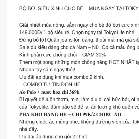
BỘ BƠI SIÊU XINH CHO BÉ – MUA NGAY TẠI TOKY
Giải nhiệt mùa nóng, sắm ngay cho bé đồ bơi cực xinh.
149.000Đ/ 1 bộ siêu rẻ. Chọn ngay tại TokyoLife nhé!
Đừng bỏ lỡ! Quần jeans tôn dáng, thoải mái mà giá siê
Sale đủ kiểu dáng cho cả Nam – Nữ. Có cả mẫu ống loe
Kính phân cực chống chói – GIẢM 30%
Thêm một trong những món chống nắng HOT NHẤT tại
Nhanh tay sắm ngay thôi!
Ưu đãi áp dụng khi mua combo 2 kính.
– COMBO TỰ TIN ĐÓN HÈ
𝐀́𝐨 𝐏𝐨𝐥𝐨 + 𝐧𝐮̛𝐨̛́𝐜 𝐡𝐨𝐚 𝐜𝐡𝐢̉ 𝟑𝟔𝟗𝐤
Bí quyết để luôn thơm, mịn, làm dịu đi cái bức bối, oi
của Tokyolife, đảm bảo sẽ để lại ấn tượng khó quên vớ
𝐏𝐇𝐀́ 𝐊𝐇𝐎 𝐇𝐀̀𝐍𝐆 𝐇𝐄̀ – 𝐂𝐇𝐈̉ 𝟗𝟗𝐊/𝟐 𝐂𝐇𝐈𝐄̂́𝐂 𝐀́𝐎
Những chiếc áo mỏng nhẹ, không đường viền của Tokyoli
nhà đấy.
Ưu đãi áp dụng cho gói 2 chiếc