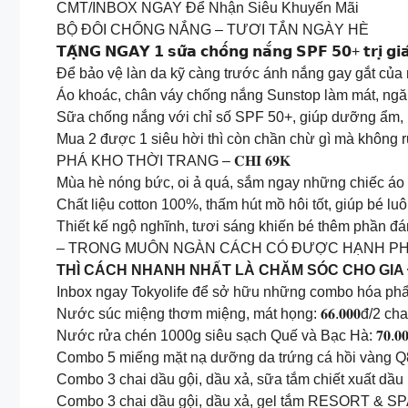
CMT/INBOX NGAY Để Nhận Siêu Khuyến Mãi
BỘ ĐÔI CHỐNG NẮNG – TƯƠI TẮN NGÀY HÈ
𝗧𝗔̣̆𝗡𝗚 𝗡𝗚𝗔𝗬 𝟭 𝘀𝘂̛̃𝗮 𝗰𝗵𝗼̂́𝗻𝗴 𝗻𝗮̆́𝗻𝗴 𝗦𝗣𝗙 𝟱𝟬+ 𝘁𝗿𝗶̣ 𝗴𝗶
Để bảo vệ làn da kỹ càng trước ánh nắng gay gắt của
Áo khoác, chân váy chống nắng Sunstop làm mát, ngă
Sữa chống nắng với chỉ số SPF 50+, giúp dưỡng ẩm, 
Mua 2 được 1 siêu hời thì còn chần chừ gì mà không r
PHÁ KHO THỜI TRANG – 𝐂𝐇𝐈̉ 𝟔𝟗𝐊
Mùa hè nóng bức, oi ả quá, sắm ngay những chiếc áo t
Chất liệu cotton 100%, thấm hút mồ hôi tốt, giúp bé lu
Thiết kế ngộ nghĩnh, tươi sáng khiến bé thêm phần đá
– TRONG MUÔN NGÀN CÁCH CÓ ĐƯỢC HẠNH P
THÌ CÁCH NHANH NHẤT LÀ CHĂM SÓC CHO GIA
Inbox ngay Tokyolife để sở hữu những combo hóa phẩ
Nước súc miệng thơm miệng, mát họng: 𝟔𝟔.𝟎𝟎𝟎đ/2 cha
Nước rửa chén 1000g siêu sạch Quế và Bạc Hà: 𝟕𝟎.𝟎𝟎
Combo 5 miếng mặt nạ dưỡng da trứng cá hồi vàng Q8MF
Combo 3 chai dầu gội, dầu xả, sữa tắm chiết xuất dầu hoa 
Combo 3 chai dầu gội, dầu xả, gel tắm RESORT & SPA Be