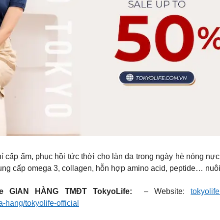
 ẩm, phục hồi tức thời cho làn da trong ngày hè nóng nực,
 cung cấp omega 3, collagen, hỗn hợp amino acid, peptide… nuôi
e
GIAN HÀNG TMĐT TokyoLife:
– Website:
tokyolif
a-hang/tokyolife-official