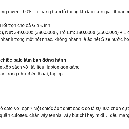
ng nước 100%, có hàng trăm lỗ thông khí tạo cảm giác thoải má
ốt trọn cho cả Gia Đình
̶), Nữ: 249.000đ (̶3̶̶9̶̶0̶̶.̶̶0̶̶0̶̶0̶̶đ̶), Trẻ Em: 190.000đ (̶3̶̶5̶̶0̶̶.̶̶0
 nhanh trong một nốt nhạc, không nhanh là áo hết Size nước hoa
t chiếc balo làm bạn đồng hành.
ắp xếp sách vở, tài liệu, laptop gọn gàng
an trọng như điện thoại, laptop
ò cafe với bạn? Một chiếc áo t-shirt basic sẽ là sự lựa chọn cự
quần culottes, chân váy tennis, váy bút chì hay midi… đều mang 