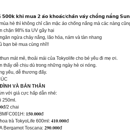
𝗮́ 𝟱𝟬𝟬𝗸 𝗸𝗵𝗶 𝗺𝘂𝗮 𝟮 𝗮́𝗼 𝗸𝗵𝗼𝗮́𝗰/𝗰𝗵𝗮̂𝗻 𝘃𝗮́𝘆 𝗰𝗵𝗼̂́𝗻𝗴 𝗻𝗮̆́𝗻𝗴 𝗦𝘂
 mùa hè thì không chỉ cần mặc áo chống nắng mà các nàng cũn
n chặn 98% tia UV gây hại
ngăn ngừa cháy nắng, lão hóa, nám và tàn nhang
ủ bạn bè mua cùng nhỉ!!
hun mát mẻ, thoải mái của Tokyolife cho bé yêu đi mẹ ơi.
ôn thấy dễ chịu dù trong những ngày hè oi nóng.
ng yêu, dễ thương đấy.
HÚC
 ĐÌNH VÀ BẢN THÂN
m với giá cực hấp dẫn nhé:
i 250ml.
𝟎đ/2 chai
C001H: 𝟏𝟓𝟎.𝟎𝟎𝟎đ
trà TokyoLife 600ml: 𝟒𝟏𝟎.𝟎𝟎𝟎đ
rgamot Toscana: 𝟐𝟗𝟎.𝟎𝟎𝟎đ