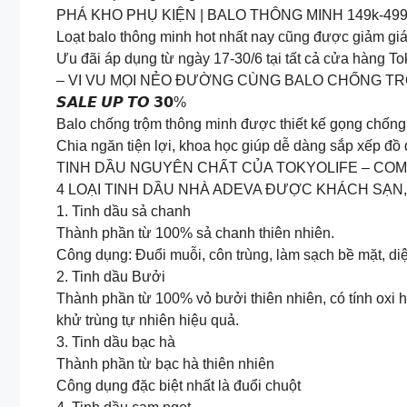
PHÁ KHO PHỤ KIỆN | BALO THÔNG MINH 149k-49
Loạt balo thông minh hot nhất nay cũng được giảm giá
Ưu đãi áp dụng từ ngày 17-30/6 tại tất cả cửa hàng To
– VI VU MỌI NẺO ĐƯỜNG CÙNG BALO CHỐNG T
𝙎𝘼𝙇𝙀 𝙐𝙋 𝙏𝙊 𝟯𝟬%
Balo chống trộm thông minh được thiết kế gọng chống t
Chia ngăn tiện lợi, khoa học giúp dễ dàng sắp xếp đồ 
TINH DẦU NGUYÊN CHẤT CỦA TOKYOLIFE – COMB
4 LOẠI TINH DẦU NHÀ ADEVA ĐƯỢC KHÁCH SẠN,
1. Tinh dầu sả chanh
Thành phần từ 100% sả chanh thiên nhiên.
Công dụng: Đuổi muỗi, côn trùng, làm sạch bề mặt, di
2. Tinh dầu Bưởi
Thành phần từ 100% vỏ bưởi thiên nhiên, có tính oxi 
khử trùng tự nhiên hiệu quả.
3. Tinh dầu bạc hà
Thành phần từ bạc hà thiên nhiên
Công dụng đặc biệt nhất là đuổi chuột