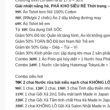
Chương trình chỉ diễn ra từ 17.6 – 30.6
Giải nhiệt nắng hè, PHÁ KHO SIÊU RẺ Thời trang –
𝟗𝟗K Áo Tshirt trơn Nữ 100% Cotton
𝟓𝟎K (99k/gói 2 chiếc) Áo 2 dây không đường may
𝟔𝟗K Áo Tshirt trẻ em
Từ 𝟏𝟎K Gia dụng GIÁ SỐC
Giảm 50% Đồ lót: Quần lót tàng hình, Áo lót không gọ
Giảm 50% TOÀN BỘ Đồ bơi Nam Nữ Trẻ em
Giảm tới 50% Giày – Dép – Túi – Ví
Giảm 30% Kính phân cực (áp dụng khi mua 2 sản phẩ
Combo 𝟑𝟔𝟗K 1 Áo Polo giá hủy diệt + 1 Nước hoa Phá
Combo 𝟐𝟒𝟗K 1 Nước cân bằng Hatomugi TokyoLife + 
Combo siêu hot
𝟕𝟎K 2 chai Nước rửa bát siêu sạch chai KHỔNG L
𝟗𝟎K 1 chai, 𝟏𝟐𝟎K 2 chai, 𝟏𝟓𝟎K 3 chai Tinh dầu thiên nhiên
𝟏𝟏𝟗K 1 chai Gội Xả 2in1 Siêu mát lạnh Made in Japan (̶̶𝟏̶̶𝟖
𝟑𝟐𝟎K 2 chai Gội Xả Tắm tinh chất Hoa trà Made in Japan (
𝟑𝟓𝟎K 2 chai KHỔNG LỒ Gội-Xả Salon Nhật Made in Japan (