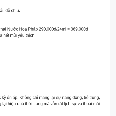
i, dễ chịu.
̶̶0̶̶0̶̶đ̶) + 1 chai Nước Hoa Pháp 290.000đ/24ml = 369.000đ
 hết mùi yêu thích.
c kỳ ổn áp. Không chỉ mang lại sự năng động, trẻ trung,
lại hiệu quả thời trang mà vẫn rất lịch sự và thoải mái