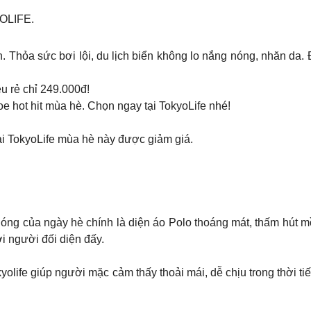
OLIFE.
 Thỏa sức bơi lội, du lịch biển không lo nắng nóng, nhăn da. Đ
u rẻ chỉ 249.000đ!
 hot hit mùa hè. Chọn ngay tại TokyoLife nhé!
 TokyoLife mùa hè này được giảm giá.
 nóng của ngày hè chính là diện áo Polo thoáng mát, thấm hút m
i người đối diện đấy.
fe giúp người mặc cảm thấy thoải mái, dễ chịu trong thời tiết o