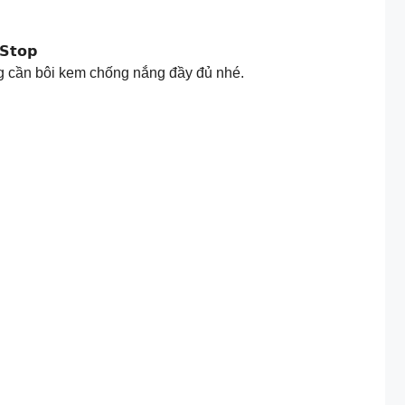
𝗦𝘁𝗼𝗽
g cần bôi kem chống nắng đầy đủ nhé.