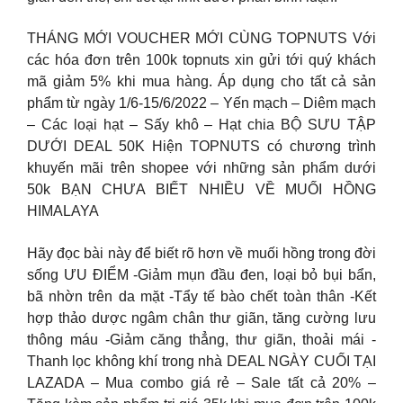
THÁNG MỚI VOUCHER MỚI CÙNG TOPNUTS Với
các hóa đơn trên 100k topnuts xin gửi tới quý khách
mã giảm 5% khi mua hàng. Áp dụng cho tất cả sản
phẩm từ ngày 1/6-15/6/2022 – Yến mạch – Diêm mạch
– Các loại hạt – Sấy khô – Hạt chia BỘ SƯU TẬP
DƯỚI DEAL 50K Hiện TOPNUTS có chương trình
khuyến mãi trên shopee với những sản phẩm dưới
50k BẠN CHƯA BIẾT NHIỀU VỀ MUỐI HỒNG
HIMALAYA
Hãy đọc bài này để biết rõ hơn về muối hồng trong đời
sống ƯU ĐIỂM -Giảm mụn đầu đen, loại bỏ bụi bẩn,
bã nhờn trên da mặt -Tẩy tế bào chết toàn thân -Kết
hợp thảo dược ngâm chân thư giãn, tăng cường lưu
thông máu -Giảm căng thẳng, thư giãn, thoải mái -
Thanh lọc không khí trong nhà DEAL NGÀY CUỐI TẠI
LAZADA – Mua combo giá rẻ – Sale tất cả 20% –