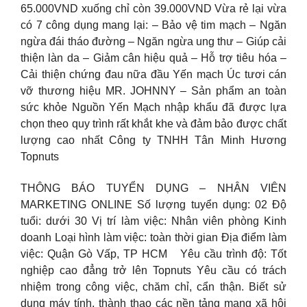
65.000VND xuống chỉ còn 39.000VND Vừa rẻ lại vừa
có 7 công dụng mang lại: – Bảo vệ tim mạch – Ngăn
ngừa đái tháo đường – Ngăn ngừa ung thư – Giúp cải
thiện làn da – Giảm cân hiệu quả – Hỗ trợ tiêu hóa –
Cải thiện chứng đau nữa đầu Yến mạch Úc tươi cán
vỡ thương hiệu MR. JOHNNY – Sản phẩm an toàn
sức khỏe Nguồn Yến Mạch nhập khẩu đã được lựa
chọn theo quy trình rất khắt khe và đảm bảo được chất
lượng cao nhất Công ty TNHH Tân Minh Hương
Topnuts
THÔNG BÁO TUYỂN DỤNG – NHÂN VIÊN
MARKETING ONLINE Số lượng tuyển dụng: 02 Độ
tuổi: dưới 30 Vị trí làm việc: Nhân viên phòng Kinh
doanh Loại hình làm việc: toàn thời gian Địa điểm làm
việc: Quận Gò Vấp, TP HCM Yêu cầu trình độ: Tốt
nghiệp cao đẳng trở lên Topnuts Yêu cầu có trách
nhiệm trong công việc, chăm chỉ, cẩn thận. Biết sử
dụng máy tính, thành thạo các nền tảng mạng xã hội