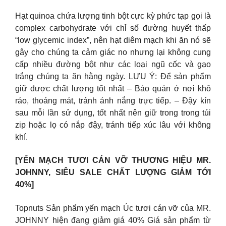
Hạt quinoa chứa lượng tinh bột cực kỳ phức tạp gọi là
complex carbohydrate với chỉ số đường huyết thấp
“low glycemic index”, nên hạt diêm mạch khi ăn nó sẽ
gây cho chúng ta cảm giác no nhưng lại không cung
cấp nhiều đường bột như các loại ngũ cốc và gạo
trắng chúng ta ăn hằng ngày. LƯU Ý: Để sản phẩm
giữ được chất lượng tốt nhất – Bảo quản ở nơi khô
ráo, thoáng mát, tránh ánh nắng trực tiếp. – Đậy kín
sau mỗi lần sử dụng, tốt nhất nên giữ trong trong túi
zip hoặc lọ có nắp đậy, tránh tiếp xúc lâu với không
khí.
[YẾN MẠCH TƯƠI CÁN VỠ THƯƠNG HIỆU MR.
JOHNNY, SIÊU SALE CHẤT LƯỢNG GIẢM TỚI
40%]
Topnuts Sản phẩm yến mạch Úc tươi cán vỡ của MR.
JOHNNY hiện đang giảm giá 40% Giá sản phẩm từ