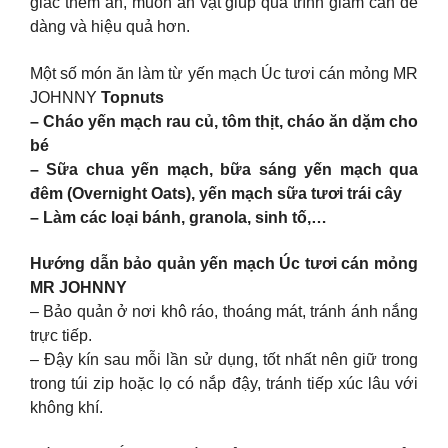
giác thèm ăn, muốn ăn vặt giúp quá trình giảm cân dễ
dàng và hiệu quả hơn.
Một số món ăn làm từ yến mạch Úc tươi cán mỏng MR
JOHNNY
Topnuts
– Cháo yến mạch rau củ, tôm thịt, cháo ăn dặm cho
bé
– Sữa chua yến mạch, bữa sáng yến mạch qua
đêm (Overnight Oats), yến mạch sữa tươi trái cây
– Làm các loại bánh, granola, sinh tố,…
Hướng dẫn bảo quản yến mạch Úc tươi cán mỏng
MR JOHNNY
– Bảo quản ở nơi khô ráo, thoáng mát, tránh ánh nắng
trực tiếp.
– Đậy kín sau mỗi lần sử dụng, tốt nhất nên giữ trong
trong túi zip hoặc lọ có nắp đậy, tránh tiếp xúc lâu với
không khí.