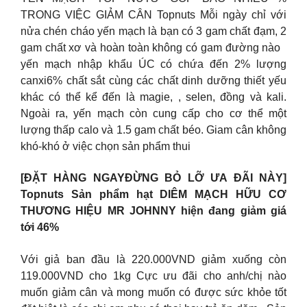
TRONG VIỆC GIẢM CÂN Topnuts Mỗi ngày chỉ với
nửa chén cháo yến mạch là bạn có 3 gam chất đạm, 2
gam chất xơ và hoàn toàn không có gam đường nào
yến mạch nhập khẩu ÚC có chứa đến 2% lượng
canxi6% chất sắt cùng các chất dinh dưỡng thiết yếu
khác có thể kể đến là magie, , selen, đồng và kali.
Ngoài ra, yến mạch còn cung cấp cho cơ thể một
lượng thấp calo và 1.5 gam chất béo. Giam cân không
khó-khó ở việc chọn sản phẩm thui
[ĐẶT HÀNG NGAYĐỪNG BỎ LỠ ƯA ĐÃI NÀY]
Topnuts Sản phẩm hạt DIÊM MẠCH HỮU CƠ
THƯƠNG HIỆU MR JOHNNY hiện đang giảm giá
tới 46%
Với giả ban đầu là 220.000VND giảm xuống còn
119.000VND cho 1kg Cực ưu đãi cho anh/chị nào
muốn giảm cân và mong muốn có được sức khỏe tốt