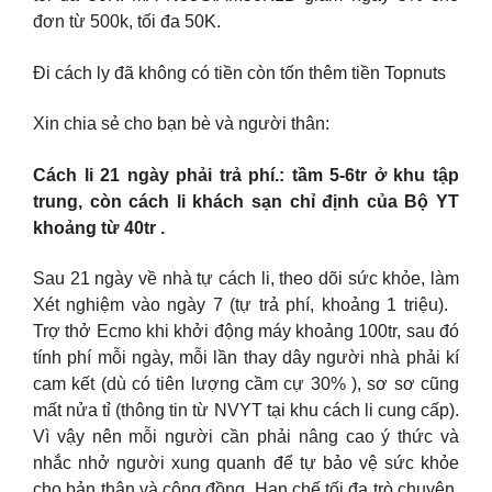
đơn từ 500k, tối đa 50K.
Đi cách ly đã không có tiền còn tốn thêm tiền Topnuts
Xin chia sẻ cho bạn bè và người thân:
Cách li 21 ngày phải trả phí.: tầm 5-6tr ở khu tập
trung, còn cách li khách sạn chỉ định của Bộ YT
khoảng từ 40tr .
Sau 21 ngày về nhà tự cách li, theo dõi sức khỏe, làm
Xét nghiệm vào ngày 7 (tự trả phí, khoảng 1 triệu).
Trợ thở Ecmo khi khởi động máy khoảng 100tr, sau đó
tính phí mỗi ngày, mỗi lần thay dây người nhà phải kí
cam kết (dù có tiên lượng cầm cự 30% ), sơ sơ cũng
mất nửa tỉ (thông tin từ NVYT tại khu cách li cung cấp).
Vì vậy nên mỗi người cần phải nâng cao ý thức và
nhắc nhở người xung quanh để tự bảo vệ sức khỏe
cho bản thân và cộng đồng. Hạn chế tối đa trò chuyện,