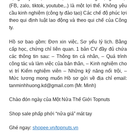
(FB, zalo, tiktok, youtube,..) là một lợi thế. Không yêu
cầu kinh nghiệm (công ty đào tạo) Các chế độ phúc lợi
theo qui định luật lao động và theo qui chế của Công
ty.
Hồ sơ bao gồm: Đơn xin việc, Sơ yếu lý lịch. Bằng
cấp học, chứng chỉ liên quan. 1 bản CV đầy đủ chứa
các thông tin sau: – Thông tin cá nhân, – Quá trình
công tác và làm việc của bản thân, – Kinh nghiệm cho
vị trí Kiểm nghiệm viên – Những kỹ năng nổi trội, –
Mức lương mong muốn Hồ sơ gửi về địa chỉ email:
tanminhhuong.kd@gmail.com
(Mr. Minh)
Chào đón ngày của Một Nửa Thế Giới Topnuts
Shop sale phấp phới “nửa giá” mát tay
Ghé ngay:
shopee.vn/topnuts.vn