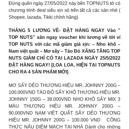
Đừng quên ngày 27/05/2022 này bên TOPNUTS tớ có
chương trình deal siêu xịn sò trên tất cả các sàn nhé (
Shopee, lazada, Tikki chính hãng}
THÁNG 5 LƯƠNG VỀ- ĐẶT HÀNG NGAY Vào ”
TOP NUTS” săn ngay voucher khi lương về tới ví
TOP NUTS với các mã giảm giá xịn: – Nho khô –
Nam việt quất – Mơ sấy – Táo Đỏ XĂNG TĂNG TOP
NUTS GIẢM CHỈ CÓ TẠI LAZADA NGÀY 25/5/2022
ĐẶT HÀNG NGAY! [LOA LOA, HIỆN TẠI TOPNUTS
CHO RA 4 SẢN PHẨM MỚI]
MƠ SẤY DẺO THƯƠNG HIỆU MR. JOHNNY 200G –
100.000VND TÁO ĐỎ SẤY KHÔ THƯƠNG HIỆU MR.
JOHNNY 150G – 38.000VND NHO KHÔ SẤY MIX 3
MÀU THƯƠNG HIỆU MR. JOHNNY 200G –
90.000VND NAM VIỆT QUẤT SẤY DẺO THƯƠNG
HIỆU MR. JOHNNY 200G – 100.000 VND CÔNG
THỨC NẤU DIÊM MẠCH TẠI NHÀ Dành cho những