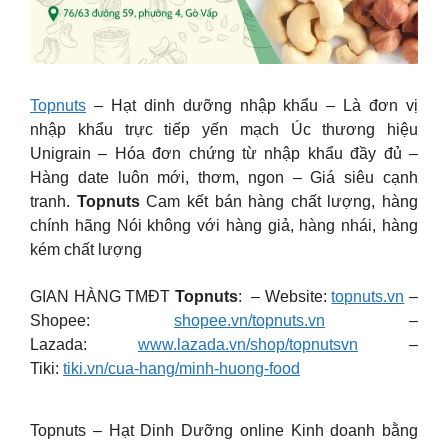
Topnuts
– Hạt dinh dưỡng nhập khẩu – Là đơn vị
nhập khẩu trực tiếp yến mạch Úc thương hiệu
Unigrain – Hóa đơn chứng từ nhập khẩu đầy đủ –
Hàng date luôn mới, thơm, ngon – Giá siêu cạnh
tranh.
Topnuts
Cam kết bán hàng chất lượng, hàng
chính hãng Nói không với hàng giả, hàng nhái, hàng
kém chất lượng
GIAN HÀNG TMĐT
Topnuts
: – Website:
topnuts.vn
–
Shopee:
shopee.vn/topnuts.vn
–
Lazada:
www.lazada.vn/shop/topnutsvn
–
Tiki:
tiki.vn/cua-hang/minh-huong-food
Topnuts – Hạt Dinh Dưỡng online Kinh doanh bằng