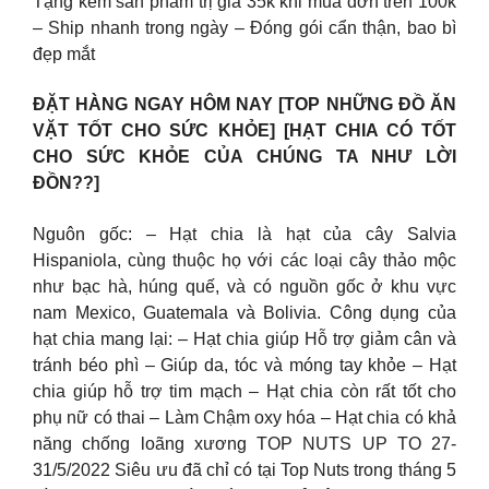
Tặng kèm sản phẩm trị giá 35k khi mua đơn trên 100k
– Ship nhanh trong ngày – Đóng gói cẩn thận, bao bì
đẹp mắt
ĐẶT HÀNG NGAY HÔM NAY [TOP NHỮNG ĐỒ ĂN
VẶT TỐT CHO SỨC KHỎE] [HẠT CHIA CÓ TỐT
CHO SỨC KHỎE CỦA CHÚNG TA NHƯ LỜI
ĐỒN??]
Nguôn gốc: – Hạt chia là hạt của cây Salvia
Hispaniola, cùng thuộc họ với các loại cây thảo mộc
như bạc hà, húng quế, và có nguồn gốc ở khu vực
nam Mexico, Guatemala và Bolivia. Công dụng của
hạt chia mang lại: – Hạt chia giúp Hỗ trợ giảm cân và
tránh béo phì – Giúp da, tóc và móng tay khỏe – Hạt
chia giúp hỗ trợ tim mạch – Hạt chia còn rất tốt cho
phụ nữ có thai – Làm Chậm oxy hóa – Hạt chia có khả
năng chống loãng xương TOP NUTS UP TO 27-
31/5/2022 Siêu ưu đã chỉ có tại Top Nuts trong tháng 5