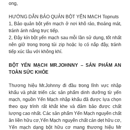
ong,
HƯỚNG DẪN BẢO QUẢN BỘT YẾN MẠCH Topnuts
1, Bảo quản bột yến mạch ở nơi khô ráo, thoáng mát,
tránh ánh nắng trực tiếp.
2, Đậy kín bột yến mạch sau mỗi lần sử dụng, tốt nhất
nên giữ trong trong túi zip hoặc lọ có nắp đậy, tránh
tiếp xúc lâu với không khí.
BỘT YẾN MẠCH MR.JOHNNY – SẢN PHẨM AN
TOÀN SỨC KHỎE
Thương hiệu Mr.Johnny đi đầu trong lĩnh vực nhập
khẩu và phát triển các sản phẩm dinh dưỡng từ yến
mạch, nguồn Yến Mạch nhập khẩu đã được lựa chọn
theo quy trình rất khắt khe và đảm bảo được chất
lượng cao nhất. Các sản phẩm Yến Mạch nguyên chất
ăn liền hữu cơ,Yến Mạch nguyên chất cán dẹt hữu cơ,
Yến mạch dạng bột hữu cơ mang thương hiệu Mr