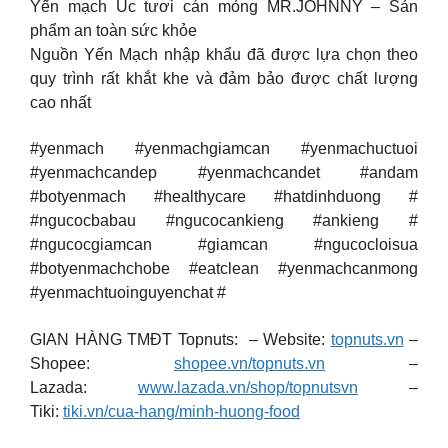
Yến mạch Úc tươi cán mỏng MR.JOHNNY – Sản
phẩm an toàn sức khỏe
Nguồn Yến Mạch nhập khẩu đã được lựa chọn theo
quy trình rất khắt khe và đảm bảo được chất lượng
cao nhất
#yenmach #yenmachgiamcan #yenmachuctuoi
#yenmachcandep #yenmachcandet #andam
#botyenmach #healthycare #hatdinhduong #
#ngucocbabau #ngucocankieng #ankieng #
#ngucocgiamcan #giamcan #ngucocloisua
#botyenmachchobe #eatclean #yenmachcanmong
#yenmachtuoinguyenchat #
GIAN HÀNG TMĐT Topnuts: – Website:
topnuts.vn
–
Shopee:
shopee.vn/topnuts.vn
–
Lazada:
www.lazada.vn/shop/topnutsvn
–
Tiki:
tiki.vn/cua-hang/minh-huong-food