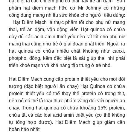
đặt biệt là các chị em phụ có thai hay trẻ ăn dặm Sản
phẩm hạt diêm mạch hữu cơ Mr Johnny có những
công dụng mang nhiều sức khỏe cho người tiêu dùng:
Hạt DIêm Mạch là thực phẩm tốt cho phụ nữ mang
thai, trẻ ăn dặm, vận động viên Hạt quinoa có chứa
đầy đủ các acid amin thiết yếu nên rất tốt cho phụ nữ
mang thai cũng như trẻ ở giai đoạn phát triển. Ngoài ra
hạt quinoa có chứa nhiều chất khoáng như canxi,
photpho, đồng, kẽm đặc biệt là sắt giúp thai nhi phát
triển khoẻ mạnh và khả năng tập trung ở trẻ nhỏ.
Hạt DIêm Mạch cung cấp protein thiết yếu cho mọi đối
tượng (đặc biệt người ăn chay) Hạt Quinoa có chứa
protein thiết yếu có thể thay thế protein có trong thịt,
nên nó có thể là loại thực phẩm vàng đối với người ăn
chay. Trong hạt quinoa có chứa khoảng 15% protein,
chứa tất cả các loại acid amin thiết yếu (cơ thể không
tự tổng hợp được). Hạt Diêm Mạch giúp giảm cân
hoàn hảo nhất