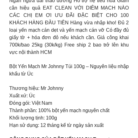
Ngăn ngừa đái tháo đường Hỗ trợ hệ tiêu hoá Giảm
cân hiệu quả EAT CLEAN VỚI DIÊM MẠCH NÀO
CÁC CHỊ EM ƠI ƯU ĐÃI ĐẶC BIỆT CHO 100
KHÁCH HÀNG ĐẦU TIÊN Hàng vừa nhập kho! Đủ 2
loại yến mạch cán dẹt và yến mạch cán vỡ Có đầy đủ
giấy tờ + hóa đơn đỏ nếu khách cần. Giá công khai
700k/bao 25kg (30k/kg) Free ship 2 bao trở lên khu
vực nội thành HCM
Bột Yến Mạch Mr Johnny Túi 100g – Nguyên liệu nhập
khẩu từ Úc
Thương hiệu: Mr Johnny
Xuất xứ: Úc
Đóng gói: Việt Nam
Thành phần: 100% bột yến mạch nguyên chất
Khối lượng tịnh: 100g
Hạn sử dụng: 12 tháng kể từ ngày sản xuất