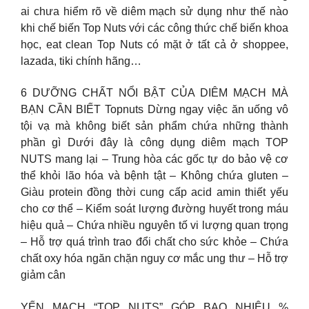
ai chưa hiểm rõ về diêm mạch sử dụng như thế nào
khi chế biến Top Nuts với các công thức chế biến khoa
học, eat clean Top Nuts có mặt ở tất cả ở shoppee,
lazada, tiki chính hãng…
6 DƯỠNG CHẤT NỔI BẬT CỦA DIÊM MẠCH MÀ
BẠN CẦN BIẾT Topnuts Dừng ngay việc ăn uống vô
tội vạ mà không biết sản phẩm chứa những thành
phần gì Dưới đây là công dụng diêm mạch TOP
NUTS mang lại – Trung hòa các gốc tự do bảo vệ cơ
thể khỏi lão hóa và bệnh tật – Không chứa gluten –
Giàu protein đồng thời cung cấp acid amin thiết yếu
cho cơ thể – Kiểm soát lượng đường huyết trong máu
hiệu quả – Chứa nhiều nguyên tố vi lượng quan trọng
– Hỗ trợ quá trình trao đổi chất cho sức khỏe – Chứa
chất oxy hóa ngăn chặn nguy cơ mắc ung thư – Hỗ trợ
giảm cân
YẾN MẠCH “TOP NUTS” GÓP BAO NHIÊU %