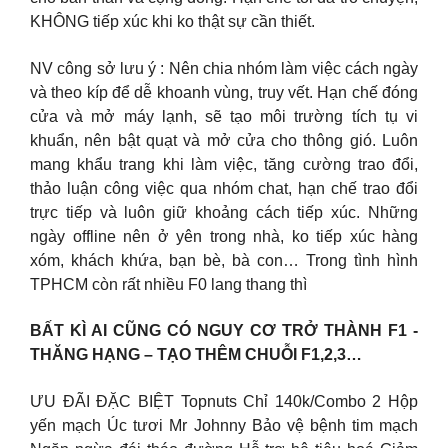
KHÔNG tiếp xúc khi ko thật sự cần thiết.
NV công sở lưu ý : Nên chia nhóm làm việc cách ngày
và theo kíp để dễ khoanh vùng, truy vết. Hạn chế đóng
cửa và mở máy lạnh, sẽ tạo môi trường tích tụ vi
khuẩn, nên bật quạt và mở cửa cho thông gió. Luôn
mang khẩu trang khi làm việc, tăng cường trao đổi,
thảo luận công việc qua nhóm chat, hạn chế trao đổi
trực tiếp và luôn giữ khoảng cách tiếp xúc. Những
ngày offline nên ở yên trong nhà, ko tiếp xúc hàng
xóm, khách khứa, bạn bè, bà con… Trong tình hình
TPHCM còn rất nhiều F0 lang thang thì
BẤT KÌ AI CŨNG CÓ NGUY CƠ TRỞ THÀNH F1 -
THĂNG HẠNG – TẠO THÊM CHUỖI F1,2,3… ️
ƯU ĐÃI ĐẶC BIỆT Topnuts Chỉ 140k/Combo 2 Hộp
yến mạch Úc tươi Mr Johnny Bảo vệ bệnh tim mạch