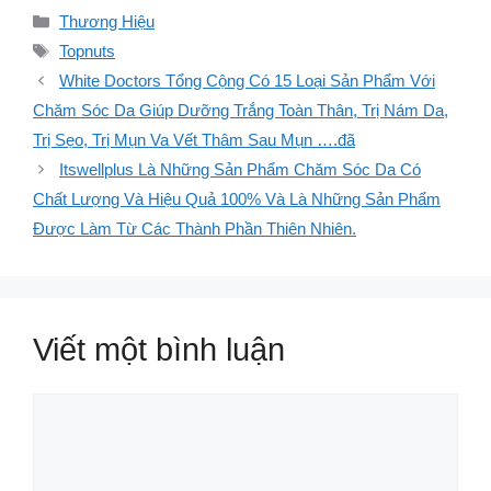
Danh
Thương Hiệu
mục
Thẻ
Topnuts
White Doctors Tổng Cộng Có 15 Loại Sản Phẩm Với
Chăm Sóc Da Giúp Dưỡng Trắng Toàn Thân, Trị Nám Da,
Trị Sẹo, Trị Mụn Va Vết Thâm Sau Mụn ….đã
Itswellplus Là Những Sản Phẩm Chăm Sóc Da Có
Chất Lượng Và Hiệu Quả 100% Và Là Những Sản Phẩm
Được Làm Từ Các Thành Phần Thiên Nhiên.
Viết một bình luận
Bình
luận