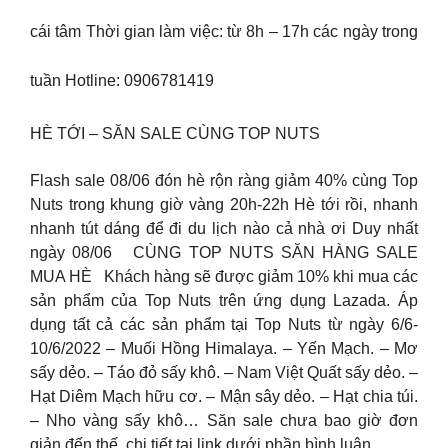
cái tâm Thời gian làm việc: từ 8h – 17h các ngày trong
tuần Hotline: 0906781419
HÈ TỚI – SĂN SALE CÙNG TOP NUTS
Flash sale 08/06 đón hè rộn ràng giảm 40% cùng Top
Nuts trong khung giờ vàng 20h-22h Hè tới rồi, nhanh
nhanh tút dáng để đi du lịch nào cả nhà ơi Duy nhất
ngày 08/06 CÙNG TOP NUTS SĂN HÀNG SALE
MUA HÈ Khách hàng sẽ được giảm 10% khi mua các
sản phẩm của Top Nuts trên ứng dụng Lazada. Áp
dụng tất cả các sản phẩm tại Top Nuts từ ngày 6/6-
10/6/2022 – Muối Hồng Himalaya. – Yến Mạch. – Mơ
sấy dẻo. – Táo đỏ sấy khô. – Nam Việt Quất sấy dẻo. –
Hạt Diêm Mạch hữu cơ. – Mận sây dẻo. – Hạt chia túi.
– Nho vàng sấy khô… Săn sale chưa bao giờ đơn
giản đến thế, chi tiết tại link dưới phần bình luận.