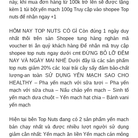
này, khi mua đơn hàng từ 100k trở lên sẽ được tặng
kèm 1 túi bột yến mạch 100g Truy cập vào shopee Top
nuts để nhận ngay +1
HÔM NAY TOP NUTS CÓ GÌ Còn đúng 1 ngày duy
nhất thôi trên sàn Shopee tung hàng nghàn mã
voucher tri ân quý khách hàng Để nhận mã truy cập
shopee top nuts ngay dưới cmt ĐỪNG BỎ LỠ ĐÊM
NAY VÀ NGÀY MAI NHÉ Dưới đây là các sản phẩm
top nuts giảm 20% các loại trái cây sấy đảm bảo-chất
lượng-an toàn SỬ DỤNG YẾN MẠCH SAO CHO
HEALTHY – Pha yến mạch với sữa tươi – Pha yến
mạch với sữa chua – Nấu cháo yến mạch – Sinh tố
yến mạch dưa chuột – Yến mạch hạt chia – Bánh vani
yến mạch
Hiện tại bên Top Nuts đang có 2 sản phẩm yến mạch
bán chạy nhất và được nhiều lượt người sử dụng
giảm cân nhất: Yến mạch ăn liền Yến mạch cán mỏng