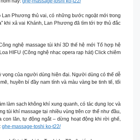
y hôm nay:
ghe-massage-toshi ko-t22/
an Phương thủ vai, có những bước ngoặt mới trong
a” khi xả vai Khánh, Lan Phương đã tìm tới trợ thủ đắc
 Công nghệ massage túi khí 3D thế hệ mới Tổ hợp hệ
Loa HIFU (Công nghệ nhạc opera rạp hát) Click chiêm
vọng của người dùng hiện đại. Người dùng có thể dễ
mẽ, huyền bí đầy nam tính và màu vàng be tinh tế, tối
âm làm sạch không khí xung quanh, có tác dụng lọc và
ống túi khí massage tại nhiều vùng trên cơ thể như đầu,
 con lăn, tự động ngắt – dừng hoạt động khi rời ghế,
:
ghe-massage-toshi ko-t22/