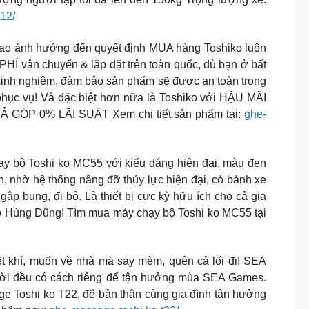
x12/
ao ảnh hưởng đến quyết định MUA hàng Toshiko luôn
HÍ vận chuyển & lắp đặt trên toàn quốc, dù bạn ở bất
kinh nghiệm, đảm bảo sản phẩm sẽ được an toàn trong
g phục vụ! Và đặc biệt hơn nữa là Toshiko với HẬU MÃI
P 0% LÃI SUẤT Xem chi tiết sản phẩm tại:
ghe-
ạy bộ Toshi ko MC55 với kiểu dáng hiện đại, màu đen
n, nhờ hệ thống nâng đỡ thủy lực hiện đại, có bánh xe
p bụng, đi bộ. Là thiết bị cực kỳ hữu ích cho cả gia
 Đỗ Hùng Dũng! Tìm mua máy chạy bộ Toshi ko MC55 tại
khí, muốn về nhà mà say mèm, quên cả lối đi! SEA
người đều có cách riêng để tận hưởng mùa SEA Games.
ge Toshi ko T22, để bản thân cùng gia đình tận hưởng