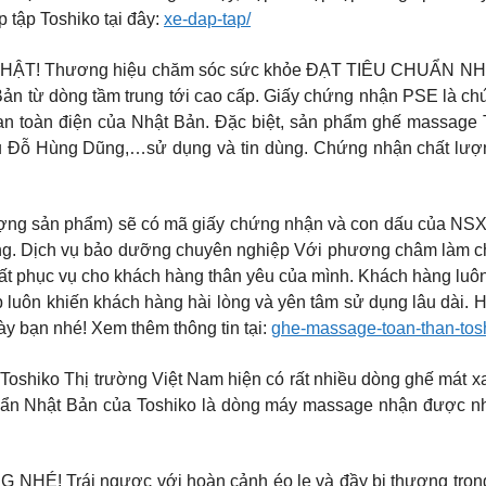
 tập Toshiko tại đây:
xe-dap-tap/
Thương hiệu chăm sóc sức khỏe ĐẠT TIÊU CHUẨN NHẬT To
ản từ dòng tầm trung tới cao cấp. Giấy chứng nhận PSE là ch
n an toàn điện của Nhật Bản. Đặc biệt, sản phẩm ghế massage
ủ Đỗ Hùng Dũng,…sử dụng và tin dùng. Chứng nhận chất lượn
t lượng sản phẩm) sẽ có mã giấy chứng nhận và con dấu của NS
ng. Dịch vụ bảo dưỡng chuyên nghiệp Với phương châm làm cho
 nhất phục vụ cho khách hàng thân yêu của mình. Khách hàng l
 luôn khiến khách hàng hài lòng và yên tâm sử dụng lâu dài.
y bạn nhé! Xem thêm thông tin tại:
ghe-massage-toan-than-tosh
Toshiko Thị trường Việt Nam hiện có rất nhiều dòng ghế mát x
uẩn Nhật Bản của Toshiko là dòng máy massage nhận được nhiề
Trái ngược với hoàn cảnh éo le và đầy bi thương trong “T