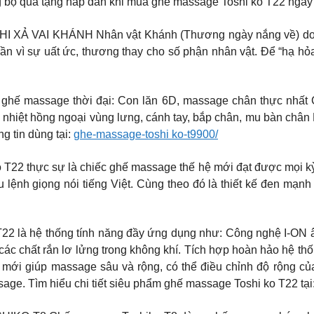
 bộ quà tặng hấp dẫn khi mua ghế massage Toshi ko T22 nga
XẢ VAI KHÁNH Nhân vật Khánh (Thương ngày nắng về) do L
 rần vì sự uất ức, thương thay cho số phận nhân vật. Để “hạ hỏ
 ghế massage thời đại: Con lăn 6D, massage chân thực nhất
nhiệt hồng ngoại vùng lưng, cánh tay, bắp chân, mu bàn chân 
 tin dùng tại:
ghe-massage-toshi ko-t9900/
 thực sự là chiếc ghế massage thế hệ mới đạt được mọi kỳ 
ệnh giọng nói tiếng Việt. Cùng theo đó là thiết kế đen mạnh 
T22 là hệ thống tính năng đầy ứng dụng như: Công nghệ I-ON 
 các chất rắn lơ lửng trong không khí. Tích hợp hoàn hảo hệ th
ệ mới giúp massage sâu và rộng, có thể điều chỉnh độ rộng của
age. Tìm hiểu chi tiết siêu phẩm ghế massage Toshi ko T22 tại