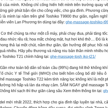
ỏ của mình. Không chỉ cống hiến hết mình trên trường quay 
hững giờ phút bận rộn cho công việc, cho gia đình. Phương cũn
 là mình lại nằm trên ghế Toshiko T9900 thư giãn, ngẫm nghĩ 
iễn viên Lan Phương tin dùng tại đây:
ghe-massage-toshiko-t9
úng ta như một cỗ máy, phải chạy đua, phải tăng tốc, mệ
đau nhức rệu rã; hoa mắt; chóng mặt, hụt hơi khó thở… Đó là kh
thong thả lại một chút, nằm thư giãn, tận hưởng để phục hồi 
 quá nhiều. Hãy yêu thương và nâng niu bản thân mình nhiều
e Toshiko T21 chính hãng tại:
ghe-massage-tosh iko-t21/
như toàn bộ dân số toàn cầu (99%) đang hít thở không khí c
Tổ chức Y tế Thế giới (WHO) cho biết hôm công bố dữ liệu ô
 Ghế massage Toshiko T22 kèm tính năng lọc không khí là một ph
o vệ đường hô hấp và làn da nhạy cảm. SẮM NGAY ghế massage T
 Không khí sạch thì thư giãn càng sâu Xem thêm thông tin tại:
gh
i nhất 2022, thích hợp cho gia đình tập luyện tại nhà, cải 
 đường: Chuyển động bằng dây curoa, đai nhiều rãnh Trọng l