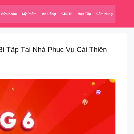
Sức Khỏe
Mỹ Phẩm
Ăn Uống
Giải Trí
Học Tập
Cẩm Nang
Bị Tập Tại Nhà Phục Vụ Cải Thiện