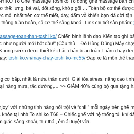
T8 Ghế massage Toshiko T8 dòng ghế massage bán chạy nh
ơ thể: lưng, bả vai, đốt sống, khớp gối,… Toàn bộ cơ thể đượ
c mỏi nhất trên cơ thể miết, day, đấm vỗ khiến bạn đã đời tậ
thông tuần hoàn, cả cơ thể sảng khoái. Link chi tiết sản phẩm:
assage-toan-than-toshi ko/
Chiến binh lãnh đạo Kiến tạo ghi 
hực như người mới bắt đầu!” (Cầu thủ – Đỗ Hùng Dũng) Máy chạ
hung sườn được thiết kế chắc chắn & an toàn Thảm chạy được 
gay:
toshi ko.vn/may-chay-toshi ko-mc55/
Đạp xe là môn thể tha
cơ bắp, nhất là nửa thân dưới. Giải tỏa stress, nâng cao tinh 
ngại nắng mưa, tắc đường,… >> GIẢM 40% cùng bộ quà tặng h
 với những tính năng nổi trội và “chill” mỗi ngày trên ghế 
hỏe tại nhà To shi ko T68 – Chiếc ghế với hệ thống túi khí dà
iác sảng khoái, thư thái, êm ái tuyệt vời.