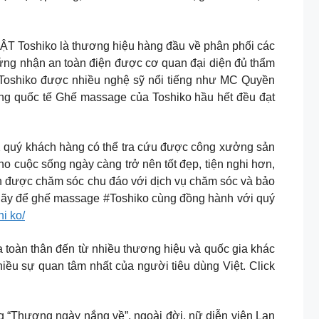
shiko là thương hiệu hàng đầu về phân phối các
ứng nhận an toàn điện được cơ quan đại diện đủ thẩm
 Toshiko được nhiều nghệ sỹ nổi tiếng như MC Quyền
g quốc tế Ghế massage của Toshiko hầu hết đều đạt
X quý khách hàng có thể tra cứu được công xưởng sản
 cuộc sống ngày càng trở nên tốt đẹp, tiện nghi hơn,
uôn được chăm sóc chu đáo với dịch vụ chăm sóc và bảo
 Hãy để ghế massage #Toshiko cùng đồng hành với quý
i ko/
a toàn thân đến từ nhiều thương hiệu và quốc gia khác
u sự quan tâm nhất của người tiêu dùng Việt. Click
hương ngày nắng về”, ngoài đời, nữ diễn viên Lan