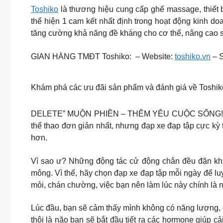
Toshiko
là thương hiệu cung cấp ghế massage, thiết b
thể hiện 1 cam kết nhất định trong hoạt động kinh doa
tăng cường khả năng đề kháng cho cơ thể, nâng cao sứ
GIAN HÀNG TMĐT Toshiko: – Website:
toshiko.vn
– 
Khám phá các ưu đãi sản phẩm và đánh giá về Toshiko 
DELETE” MUỘN PHIỀN – THÊM YÊU CUỘC SỐNG! Những l
thể thao đơn giản nhất, nhưng đạp xe đạp tập cực kỳ 
hơn.
Vì sao ư? Những động tác cử động chân đều đặn khi
mông. Vì thế, hãy chọn đạp xe đạp tập mỗi ngày để lu
mỏi, chán chường, việc bạn nên làm lúc này chính là n
Lúc đầu, bạn sẽ cảm thấy mình không có năng lượng, 
thôi là não bạn sẽ bắt đầu tiết ra các hormone giúp cải