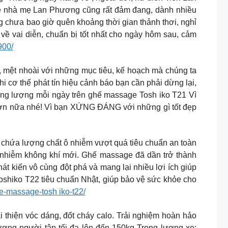
về nhà mẹ Lan Phương cũng rất đảm đang, dành nhiều
g chưa bao giờ quên khoảng thời gian thảnh thơi, nghỉ
về vai diễn, chuẩn bị tốt nhất cho ngày hôm sau, cảm
900/
t nhoài với những mục tiêu, kế hoạch mà chúng ta
i cơ thể phát tín hiệu cảnh báo bạn cần phải dừng lại,
năng lượng mỗi ngày trên ghế massage Tosh iko T21 Vì
 hơn nữa nhé! Vì bạn XỨNG ĐÁNG với những gì tốt đẹp
hứa lượng chất ô nhiễm vượt quá tiêu chuẩn an toàn
 nhiễm không khí mới. Ghế massage đã dần trở thành
át kiến vô cùng đột phá và mang lại nhiều lợi ích giúp
oshiko T22 tiêu chuẩn Nhật, giúp bảo vệ sức khỏe cho
e-massage-tosh iko-t22/
thiện vóc dáng, đốt cháy calo. Trải nghiệm hoàn hảo
ượng người tập tối đa lên đến 150kg Trọng lượng xe: