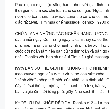
Phương có một cuộc sống hạnh phúc với gia đình nh
thời gian chăm sóc chu toàn cho cô con gái: “Ngoài n
ngơi cho bản thân, ngày nào cũng thế cứ cho con ngủ
giác rất tuyệt.” Tìm mua ghế massage Toshiko T9900 d
CHỮA LÀNH NHỮNG TẮC NGHẼN NĂNG LƯỢNG. Cơ thể ch
đặt ra mỗi ngày. Có những ngày ta cảm thấy cả cơ thể 
phải nạp năng lượng cho hành trình phía trước. Hãy 
cuộc đời ngắn lắm nên bạn đừng tính toán và đắn đo
nhất! Toshiko yêu bạn rất nhiều! Tìm hiểu ghế massag
[99% DÂN SỐ THẾ GIỚI HÍT KHÔNG KHÍ Ô NHIỄM] “Gần 
theo khuyến nghị của WHO và bị đe dọa sức khỏe”, 
“thành viên” không thể thiếu của nhiều gia đình Việt.
đẩy lùi “sát thủ bụi mịn” tại các thành phố lớn, bả
bạn và gia đình tới từng phút giây. Nhà sạch thì mát –
KHOE ƯU ĐÃI KHỎE DẺO DAI Toshiko x12 – Là model mớ
như tập tại phòng Gym mà không lo sợ khói bụi, tắc