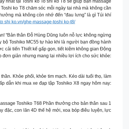
ất tại Toshi ko To shi ko T8 sẽ giúp bạn massage
c Toshi ko T8 chăm sóc mỗi ngày tại nhà mà không cần
n hưởng mà không còn nhớ đến “đau lưng” là gì Túi khí
to shi ko.vn/ghe-massage-toshi ko-t8/
bàn! “Bản thân Đỗ Hùng Dũng luôn nỗ lực không ngừng
y bộ Toshiko MC55 tự hào khi là người bạn đồng hành
cải tiến Thiết kế gấp gọn, tiết kiệm không gian Động
o đơn giản nhưng mang lại nhiều lợi ích cho sức khỏe:
thần. Khỏe phổi, khỏe tim mạch. Kéo dài tuổi thọ, làm
ấp dẫn khi mua xe đạp tập Toshiko X8 ngay hôm nay:
massage Toshiko T68 Phần thưởng cho bản thân sau 1
y đặc, con lăn 4D thế hệ mới, xoa bóp điêu luyện, lực