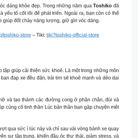
lấy vóc dáng khỏe đẹp. Trong những năm qua
Toshiko
đã
yếu tố cốt lõi để phát triển. Ngoài ra, bạn còn có thể
e giúp đốt cháy năng lượng, giữ gìn vóc dáng.
/toshiko-store
– Tiki:
tiki?toshiko-official-store
p giúp cải thiện sức khoẻ. Là một trong những môn
 bạn đạp xe đều đặn, trái tim sẽ khoẻ mạnh và dẻo dai
mỡ và tạo thành các đường cong ở phần chân, đùi và
iúp củng cố tinh thần Lúc bản thân bạn gặp chuyện mệt
 qua sức ì lúc này và chỉ sau vài vòng bánh xe quay
yện sự tập trung, khiến đầu óc thư thái, giảm stress, và