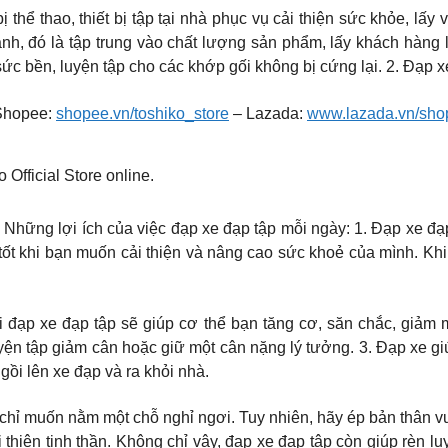
ị thể thao, thiết bị tập tại nhà phục vụ cải thiện sức khỏe, 
nh, đó là tập trung vào chất lượng sản phẩm, lấy khách hàng là 
c bền, luyện tập cho các khớp gối không bị cứng lại. 2. Đạp x
Shopee:
shopee.vn/toshiko_store
– Lazada:
www.lazada.vn/shop
Official Store online.
ợi ích của việc đạp xe đạp tập mỗi ngày: 1. Đạp xe đạp tậ
tốt khi bạn muốn cải thiện và nâng cao sức khoẻ của mình. Khi
 đạp xe đạp tập sẽ giúp cơ thể bạn tăng cơ, săn chắc, giảm 
yện tập giảm cân hoặc giữ một cân nặng lý tưởng. 3. Đạp xe g
gồi lên xe đạp và ra khỏi nhà.
chỉ muốn nằm một chỗ nghỉ ngơi. Tuy nhiên, hãy ép bản thân vượt
 thiện tinh thần. Không chỉ vậy, đạp xe đạp tập còn giúp rèn lu