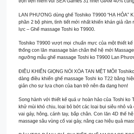
trọn vẹn niềm vui SEA Games 31 nhé! GIẢM 40% cùng
LAN PHƯƠNG dùng ghế Toshiko T9900 “HẠ HỎA” KHI 
phần 2 bộ phim, tình tiết mới nhất khiến khán giả rần
lực – Ghế massage Toshi ko T9900.
Toshiko T9900 vượt mọi chuẩn mực của một thiết kế
thống con lăn massage bàn chân thế hệ mới Massage 
ngưỡng mẫu ghế massage Toshi ko T9900 Lan Phương
ĐIỀU KHIỂN GIỌNG NÓI XÓA TAN MỆT MỎI! Toshiko T22
dàng điều khiển ghế massage Toshi ko T22 bằng hiệu l
giản cho sự lựa chọn của bạn trở nên đa dạng hơn!
Song hành với thiết kế quá ư hoàn hảo của Toshi ko 
khử mùi khó chịu, loại bỏ bớt các loại bụi siêu nhỏ và
vai gáy, hông, cánh tay, bắp chân. Con lăn 4D thế h
massage sâu vùng cổ vai gáy, nâng cao hiệu quả mass