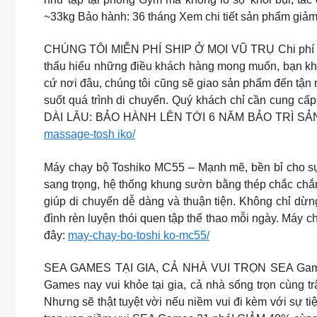
~33kg Bảo hành: 36 tháng Xem chi tiết sản phẩm giảm
CHÚNG TÔI MIỄN PHÍ SHIP Ở MỌI VŨ TRỤ Chi phí vận
thấu hiểu những điều khách hàng mong muốn, bạn khôn
cứ nơi đâu, chúng tôi cũng sẽ giao sản phẩm đến tậ
suốt quá trình di chuyển. Quý khách chỉ cần cung cấp
DÀI LÂU: BẢO HÀNH LÊN TỚI 6 NĂM BẢO TRÌ SẢN
massage-tosh iko/
Máy chạy bộ Toshiko MC55 – Mạnh mẽ, bền bỉ cho sự 
sang trọng, hệ thống khung sườn bằng thép chắc chắn 
giúp di chuyển dễ dàng và thuận tiện. Không chỉ dừn
đình rèn luyện thói quen tập thể thao mỗi ngày. Máy
đây:
may-chay-bo-toshi ko-mc55/
SEA GAMES TẠI GIA, CẢ NHÀ VUI TRỌN SEA Games tr
Games nay vui khỏe tại gia, cả nhà sống trọn cùng 
Nhưng sẽ thật tuyệt vời nếu niềm vui đi kèm với sự 