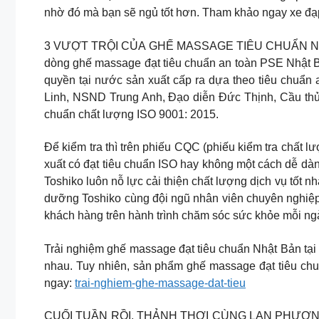
nhờ đó mà bạn sẽ ngủ tốt hơn. Tham khảo ngay xe đạp
3 VƯỢT TRỘI CỦA GHẾ MASSAGE TIÊU CHUẨN NHẬT! 
dòng ghế massage đạt tiêu chuẩn an toàn PSE Nhật B
quyền tại nước sản xuất cấp ra dựa theo tiêu chuẩ
Linh, NSND Trung Anh, Đạo diễn Đức Thịnh, Cầu th
chuẩn chất lượng ISO 9001: 2015.
Để kiểm tra thì trên phiếu CQC (phiếu kiểm tra chấ
xuất có đạt tiêu chuẩn ISO hay không một cách dễ dà
Toshiko luôn nỗ lực cải thiện chất lượng dịch vụ tốt
dưỡng Toshiko cùng đội ngũ nhân viên chuyên nghiệp
khách hàng trên hành trình chăm sóc sức khỏe mỗi ngà
Trải nghiệm ghế massage đạt tiêu chuẩn Nhật Bản tại 
nhau. Tuy nhiên, sản phẩm ghế massage đạt tiêu ch
ngay:
trai-nghiem-ghe-massage-dat-tieu
CUỐI TUẦN RỒI, THẢNH THƠI CÙNG LAN PHƯƠNG NHÉ! 