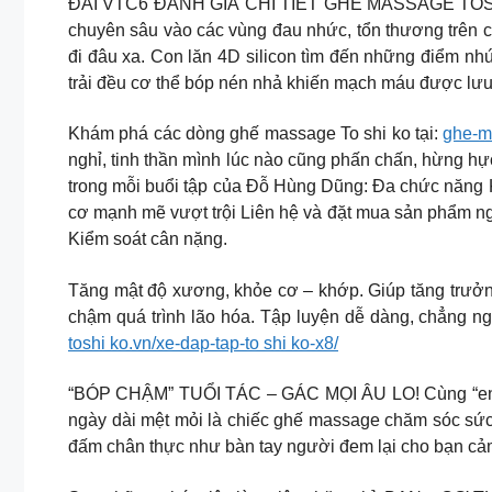
ĐÀI VTC6 ĐÁNH GIÁ CHI TIẾT GHẾ MASSAGE TOSHIKO 
chuyên sâu vào các vùng đau nhức, tổn thương trên c
đi đâu xa. Con lăn 4D silicon tìm đến những điểm nhứ
trải đều cơ thể bóp nén nhả khiến mạch máu được lưu 
Khám phá các dòng ghế massage To shi ko tại:
ghe-m
nghỉ, tinh thần mình lúc nào cũng phấn chấn, hừng 
trong mỗi buổi tập của Đỗ Hùng Dũng: Đa chức năng K
cơ mạnh mẽ vượt trội Liên hệ và đặt mua sản phẩm n
Kiểm soát cân nặng.
Tăng mật độ xương, khỏe cơ – khớp. Giúp tăng trưởng 
chậm quá trình lão hóa. Tập luyện dễ dàng, chẳng 
toshi ko.vn/xe-dap-tap-to shi ko-x8/
“BÓP CHẬM” TUỔI TÁC – GÁC MỌI ÂU LO! Cùng “enjoy”
ngày dài mệt mỏi là chiếc ghế massage chăm sóc sức k
đấm chân thực như bàn tay người đem lại cho bạn cảm g