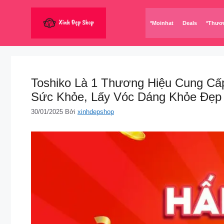
Chuyển
đến
*Moinhat
Deals
*Thươ
nội
dung
Toshiko Là 1 Thương Hiệu Cung Cấp
Sức Khỏe, Lấy Vóc Dáng Khỏe Đẹp
30/01/2025
Bởi
xinhdepshop