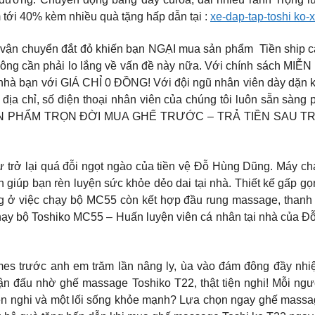
 tới 40% kèm nhiều quà tặng hấp dẫn tại :
xe-dap-tap-toshi ko-
 chuyển đắt đỏ khiến bạn NGẠI mua sản phẩm ️ Tiền ship c
g cần phải lo lắng về vấn đề này nữa. Với chính sách MIỄN P
n nhà bạn với GIÁ CHỈ 0 ĐỒNG! Với đội ngũ nhân viên dày dặn 
 địa chỉ, số điện thoại nhân viên của chúng tôi luôn sẵn sàn
 PHẨM TRỌN ĐỜI MUA GHẾ TRƯỚC – TRẢ TIỀN SAU TRẢ GÓ
trở lại quá đỗi ngọt ngào của tiền vệ Đỗ Hùng Dũng. Máy ch
giúp bạn rèn luyện sức khỏe dẻo dai tại nhà. Thiết kế gấp gọ
g ở việc chạy bộ MC55 còn kết hợp đầu rung massage, thanh gậ
 chạy bộ Toshiko MC55 – Huấn luyện viên cá nhân tại nhà của
ước anh em trăm lần nâng ly, ùa vào đám đông đầy nhiệt 
trận đấu nhờ ghế massage Toshiko T22, thật tiện nghi! Mỗi 
tiện nghi và một lối sống khỏe mạnh? Lựa chọn ngay ghế massa